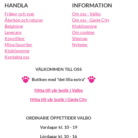
HANDLA
INFORMATION
Frågor och svar
Om oss - Valbo
Återköp och returer
Om oss - Gävle City
Betalning
Kloklippning
Leverans
Om cookies
Köpvillkor
Sitemap
Mina favoriter
Nyheter
Kloklippning
Kontakta oss
VÄLKOMMEN TILL OSS
Butiken med "det lilla extra"
Hitta till vår butik i Valbo
Hitta till vår butik i Gävle City
ORDINARIE ÖPPETTIDER VALBO
Vardagar kl. 10 - 19
Lördagar kl. 10 - 16