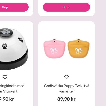
Köp
Köp
ringklocka med
Godisväska Puppy Twix, två
ar Vit/svart
varianter
9,90 kr
89,90 kr