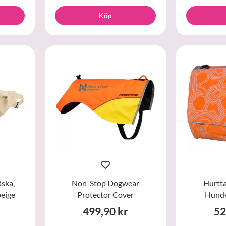
Köp
ska,
Non-Stop Dogwear
Hurtta
eige
Protector Cover
Hundv
499,90 kr
52