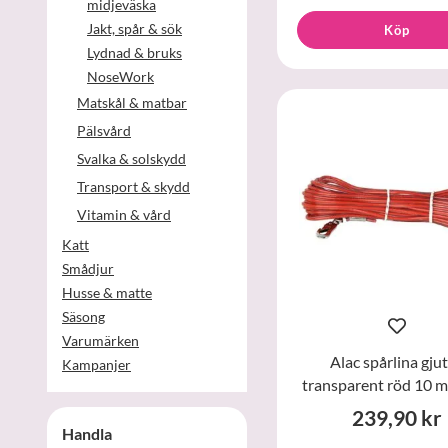
midjeväska
Jakt, spår & sök
Köp
Lydnad & bruks
NoseWork
Matskål & matbar
Pälsvård
Svalka & solskydd
Transport & skydd
Vitamin & vård
Katt
Smådjur
Husse & matte
Säsong
Varumärken
Alac spårlina gju
Kampanjer
transparent röd 10 
239,90 kr
Handla