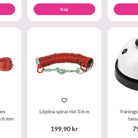
Köp
ten
Löplina spiral röd 3/6 m
Tränings
m/6 mm
tass
199,90 kr
7