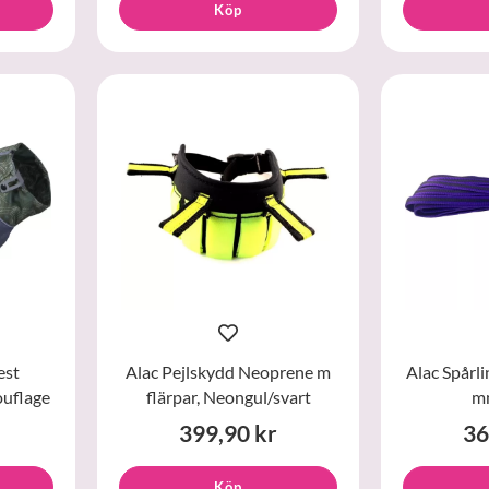
Köp
est
Alac Pejlskydd Neoprene m
Alac Spårli
uflage
flärpar, Neongul/svart
m
399,90 kr
36
Köp