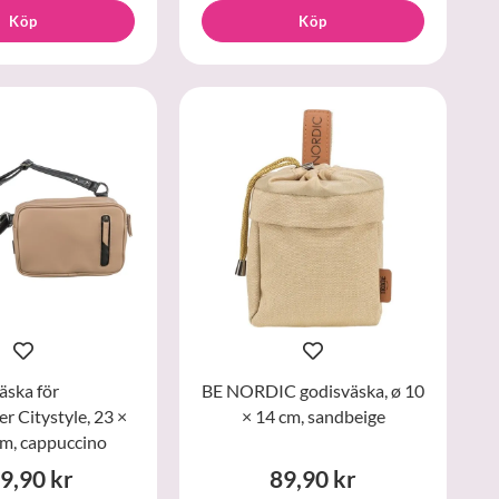
Köp
Köp
äska för
BE NORDIC godisväska, ø 10
 Citystyle, 23 ×
× 14 cm, sandbeige
cm, cappuccino
9,90 kr
89,90 kr