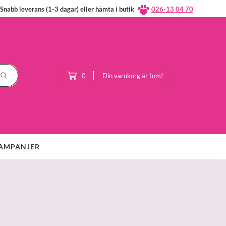
Snabb leverans (1-3 dagar) eller hämta i butik
026-13 04 70
0
Din varukorg är tom!
AMPANJER