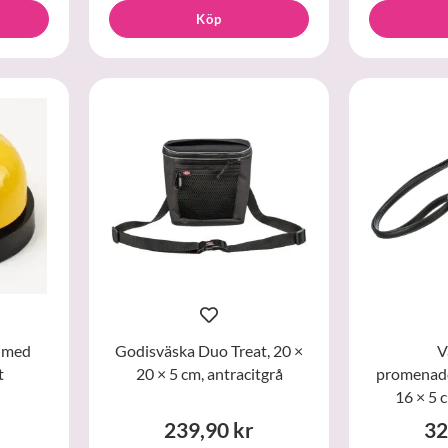
Köp
a med
Godisväska Duo Treat, 20 ×
V
t
20 × 5 cm, antracitgrå
promenader
16 × 5 
239,90 kr
32