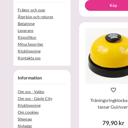
Köp
Frågor och svar
Återköp och returer
Betalning
Leverans
Köpvillkor
Mina favoriter
Kloklippning
Kontakta oss
Information
Om oss - Valbo
Om oss - Gävle City
Träningsringklock
Kloklippning
tassar Gul/svar
Om cookies
Sitemap
79,90 kr
Nyheter