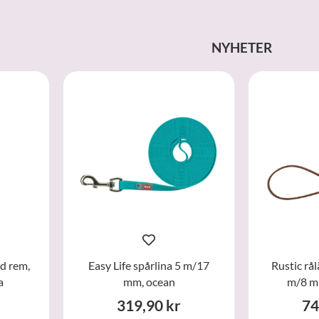
NYHETER
ed rem,
Easy Life spårlina 5 m/17
Rustic rål
a
mm, ocean
m/8 m
319,90 kr
74