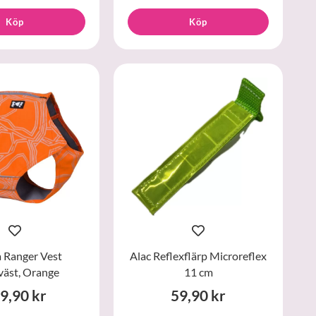
Köp
Köp
 Ranger Vest
Alac Reflexflärp Microreflex
äst, Orange
11 cm
9,90 kr
59,90 kr