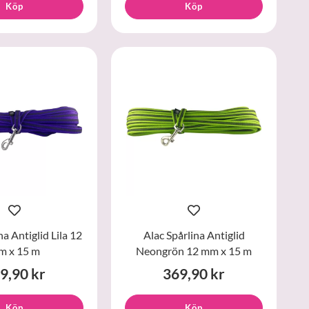
Köp
Köp
na Antiglid Lila 12
Alac Spårlina Antiglid
m x 15 m
Neongrön 12 mm x 15 m
9,90 kr
369,90 kr
Köp
Köp