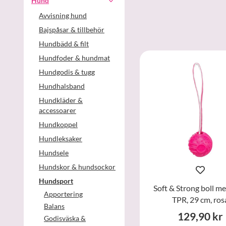
Hund
Avvisning hund
Bajspåsar & tillbehör
Hundbädd & filt
Hundfoder & hundmat
Hundgodis & tugg
Hundhalsband
Hundkläder &
accessoarer
Hundkoppel
Hundleksaker
Hundsele
Hundskor & hundsockor
Hundsport
Soft & Strong boll m
Apportering
TPR, 29 cm, ros
Balans
129,90 kr
Godisväska &