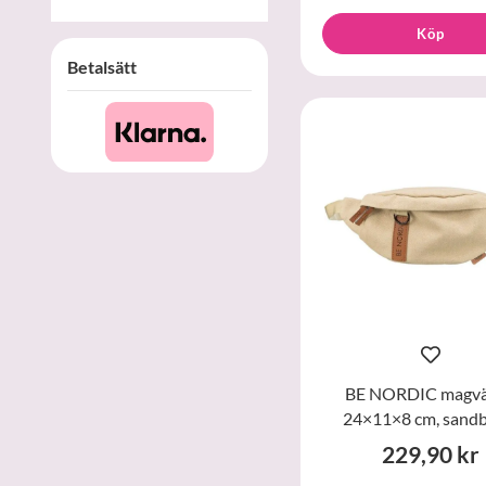
Köp
Betalsätt
BE NORDIC magvä
24×11×8 cm, sandb
229,90 kr