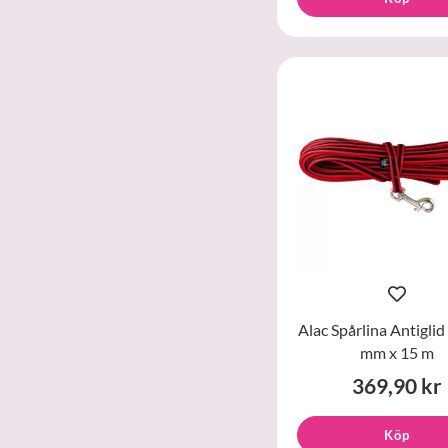
Alac Spårlina Antigli
mm x 15 m
369,90 kr
Köp