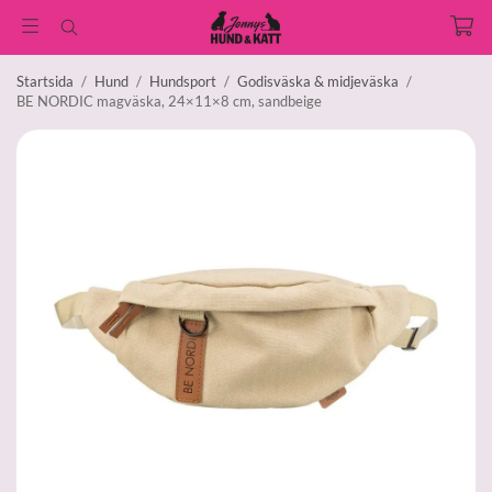
Startsida
/
Hund
/
Hundsport
/
Godisväska & midjeväska
/
BE NORDIC magväska, 24×11×8 cm, sandbeige