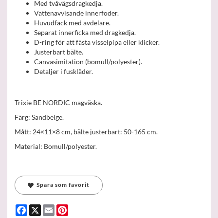
Med tvåvägsdragkedja.
Vattenavvisande innerfoder.
Huvudfack med avdelare.
Separat innerficka med dragkedja.
D-ring för att fästa visselpipa eller klicker.
Justerbart bälte.
Canvasimitation (bomull/polyester).
Detaljer i fuskläder.
Trixie BE NORDIC magväska.
Färg: Sandbeige.
Mått: 24×11×8 cm, bälte justerbart: 50-165 cm.
Material: Bomull/polyester.
Spara som favorit
Facebook
X
Email
Pinterest