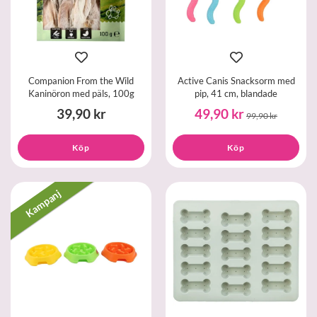
Companion From the Wild
Active Canis Snacksorm med
Kaninöron med päls, 100g
pip, 41 cm, blandade
39,90 kr
49,90 kr
99,90 kr
Köp
Köp
Kampanj