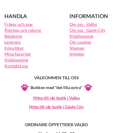
HANDLA
INFORMATION
Frågor och svar
Om oss - Valbo
Återköp och returer
Om oss - Gävle City
Betalning
Kloklippning
Leverans
Om cookies
Köpvillkor
Sitemap
Mina favoriter
Nyheter
Kloklippning
Kontakta oss
VÄLKOMMEN TILL OSS
Butiken med "det lilla extra"
Hitta till vår butik i Valbo
Hitta till vår butik i Gävle City
ORDINARIE ÖPPETTIDER VALBO