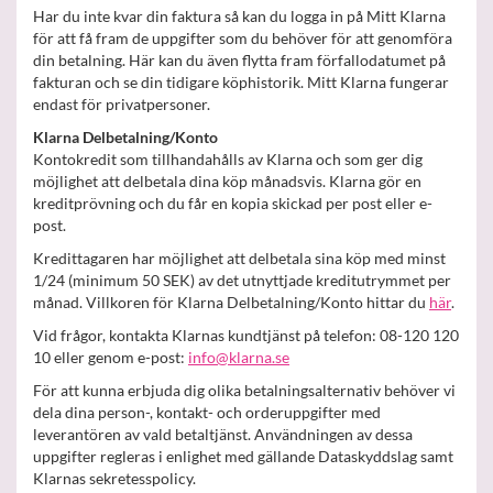
Har du inte kvar din faktura så kan du logga in på Mitt Klarna
för att få fram de uppgifter som du behöver för att genomföra
din betalning. Här kan du även flytta fram förfallodatumet på
fakturan och se din tidigare köphistorik. Mitt Klarna fungerar
endast för privatpersoner.
Klarna Delbetalning/Konto
Kontokredit som tillhandahålls av Klarna och som ger dig
möjlighet att delbetala dina köp månadsvis. Klarna gör en
kreditprövning och du får en kopia skickad per post eller e-
post.
Kredittagaren har möjlighet att delbetala sina köp med minst
1/24 (minimum 50 SEK) av det utnyttjade kreditutrymmet per
månad. Villkoren för Klarna Delbetalning/Konto hittar du
här
.
Vid frågor, kontakta Klarnas kundtjänst på telefon: 08-120 120
10 eller genom e-post:
info@klarna.se
För att kunna erbjuda dig olika betalningsalternativ behöver vi
dela dina person-, kontakt- och orderuppgifter med
leverantören av vald betaltjänst. Användningen av dessa
uppgifter regleras i enlighet med gällande Dataskyddslag samt
Klarnas sekretesspolicy.