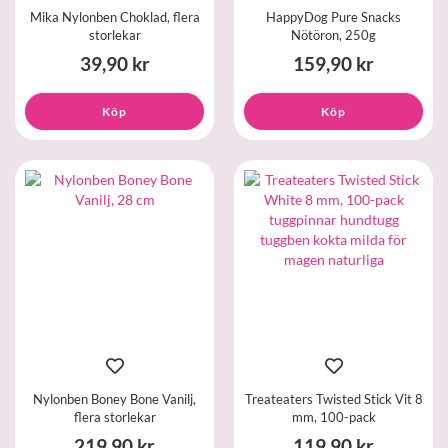
Mika Nylonben Choklad, flera
HappyDog Pure Snacks
storlekar
Nötöron, 250g
39,90 kr
159,90 kr
Köp
Köp
Nylonben Boney Bone Vanilj,
Treateaters Twisted Stick Vit 8
flera storlekar
mm, 100-pack
219,90 kr
119,90 kr