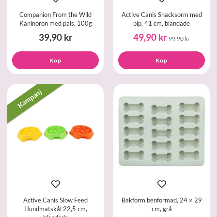
Companion From the Wild
Active Canis Snacksorm med
Kaninöron med päls, 100g
pip, 41 cm, blandade
39,90 kr
49,90 kr
99,90 kr
Köp
Köp
Kampanj
Active Canis Slow Feed
Bakform benformad, 24 × 29
Hundmatskål 22,5 cm,
cm, grå