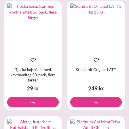
Tjocka bajspåsar med
Standardt Original LÄTT
knythandtag 50-pack, flera
färger
29 kr
249 kr
Köp
Köp