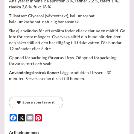
Analyserat innehåll: Råprotein 8 %, råfiber 2,2 %, råfett 1 %,
råaska 3,8 %, fukt 18 %.
Tillsatser: Glycerol (växtextrakt), kaliumsorbat,
kalciumkarbonat, naturlig banansmak.
Ska ej användas för att ersätta foder eller delar av en måltid. Ge
inte för stora mängder. Övervaka alltid din hund när den äter
och säkerställ att den har tillgång till friskt vatten. För hundar
12 månader eller äldre.
Öppnad förpackning förvaras i frys. Oöppnad förpackning
förvaras torrt och svalt.
Användningsinstruktioner:
Lägg produkten i frysen i 30
minuter. Servera sedan direkt till hunden.
Spara som favorit
Facebook
X
Email
Pinterest
Artikelnummer: