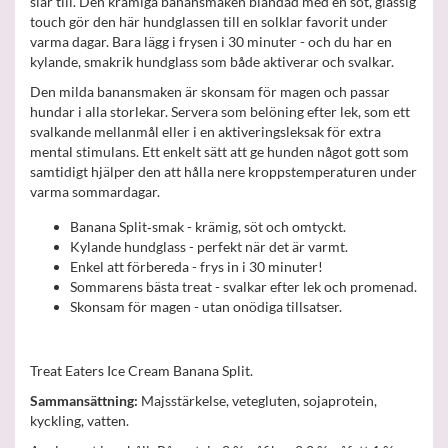
slår till. Den krämiga banansmaken blandad med en söt, glassig
touch gör den här hundglassen till en solklar favorit under
varma dagar. Bara lägg i frysen i 30 minuter - och du har en
kylande, smakrik hundglass som både aktiverar och svalkar.
Den milda banansmaken är skonsam för magen och passar
hundar i alla storlekar. Servera som belöning efter lek, som ett
svalkande mellanmål eller i en aktiveringsleksak för extra
mental stimulans. Ett enkelt sätt att ge hunden något gott som
samtidigt hjälper den att hålla nere kroppstemperaturen under
varma sommardagar.
Banana Split‑smak - krämig, söt och omtyckt.
Kylande hundglass - perfekt när det är varmt.
Enkel att förbereda - frys in i 30 minuter!
Sommarens bästa treat - svalkar efter lek och promenad.
Skonsam för magen - utan onödiga tillsatser.
Treat Eaters Ice Cream Banana Split.
Sammansättning:
Majsstärkelse, vetegluten, sojaprotein,
kyckling, vatten.