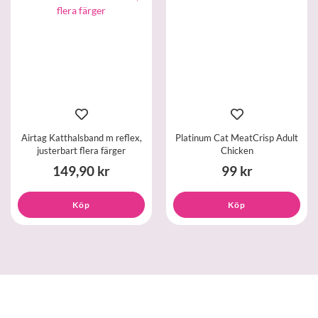
Airtag Katthalsband m reflex,
Platinum Cat MeatCrisp Adult
justerbart flera färger
Chicken
149,90 kr
99 kr
Köp
Köp