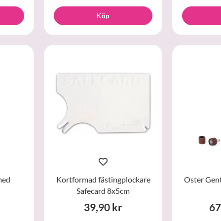
Köp
med
Kortformad fästingplockare
Oster Gent
Safecard 8x5cm
39,90 kr
67