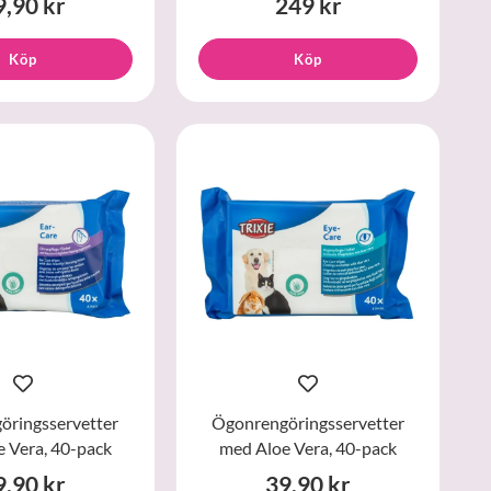
9,90 kr
249 kr
Köp
Köp
öringsservetter
Ögonrengöringsservetter
 Vera, 40-pack
med Aloe Vera, 40-pack
9,90 kr
39,90 kr