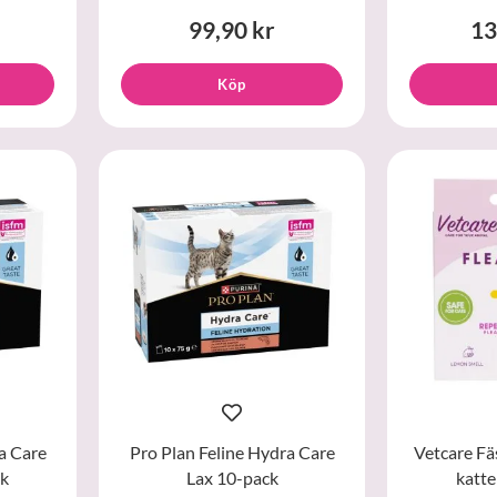
99,90 kr
13
Köp
a Care
Pro Plan Feline Hydra Care
Vetcare Fä
ck
Lax 10-pack
katte