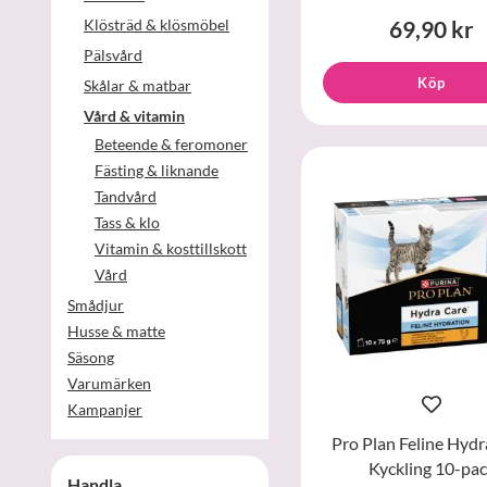
Klösträd & klösmöbel
69,90 kr
Pälsvård
Köp
Skålar & matbar
Vård & vitamin
Beteende & feromoner
Fästing & liknande
Tandvård
Tass & klo
Vitamin & kosttillskott
Vård
Smådjur
Husse & matte
Säsong
Varumärken
Kampanjer
Pro Plan Feline Hydr
Kyckling 10-pa
Handla