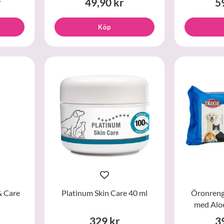
r
49,90 kr
5
Köp
& Care
Platinum Skin Care 40 ml
Öronreng
med Aloe
329 kr
3