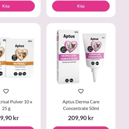
Köp
Köp
risal Pulver 10 x
Aptus Derma Care
25 g
Concentrate 50ml
9,90 kr
209,90 kr