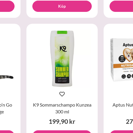
Köp
p’n Go
K9 Sommarschampo Kunzea
Aptus Nut
ge
300 ml
199,90 kr
27