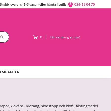
Snabb leverans (1-3 dagar) eller hämta i butik
026-13 04 70
0
Din varukorg är tom!
AMPANJER
apor, klovård - klotång, blodstopp och klofil, fästingmedel