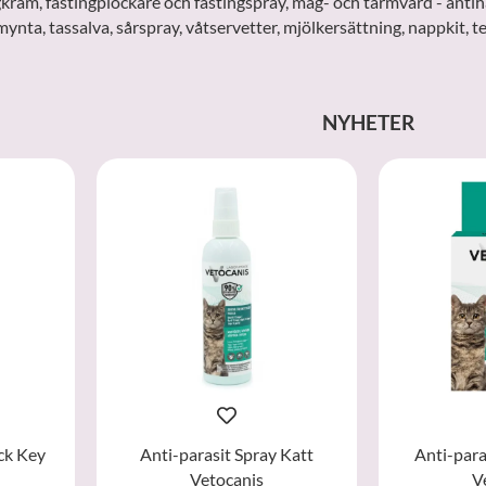
gkräm, fästingplockare och fästingspray, mag- och tarmvård - antih
mynta, tassalva, sårspray, våtservetter, mjölkersättning, nappkit
NYHETER
ck Key
Anti-parasit Spray Katt
Anti-para
Vetocanis
V