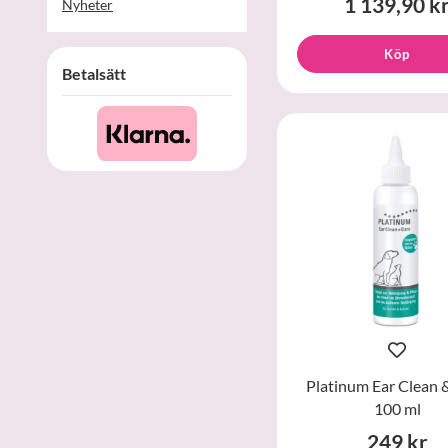
1 139,90 k
Nyheter
Köp
Betalsätt
Platinum Ear Clean 
100 ml
249 kr