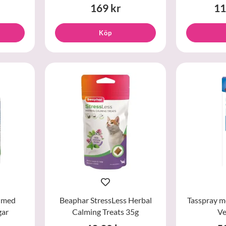
169 kr
11
Köp
r med
Beaphar StressLess Herbal
Tasspray m
gar
Calming Treats 35g
Ve