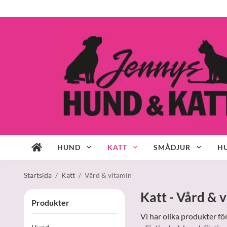
HUND
KATT
SMÅDJUR
HU
Startsida
/
Katt
/
Vård & vitamin
Katt - Vård & 
Produkter
Vi har olika produkter fö