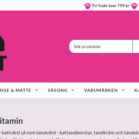
Fri frakt över 799 kr
SSE & MATTE
SÄSONG
VARUMÄRKEN
K
vitamin
r kattvård så som tandvård - kattandborstar, tandkräm och tandskr