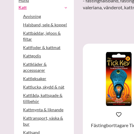
Hund
- fästinghalsband, fästin
valeriana, vänderot, katt
Katt
Avvisning
Halsband, sele & koppel
Kattbäddar, igloos &
filtar
Kattfoder & kattmat
Kattgodis
Kattkläder &
accessoarer
Kattleksaker
Kattlucka, skydd & nät
Kattlåda, kattspade &
tillbehör
Kattmynta & liknande
Kattransport, väska &
bur
Fästingborttagare Ti
Kattsand