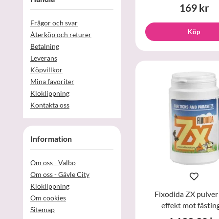
169 kr
Frågor och svar
Köp
Återköp och returer
Betalning
Leverans
Köpvillkor
Mina favoriter
Kloklippning
Kontakta oss
Information
Om oss - Valbo
Om oss - Gävle City
Kloklippning
Fixodida ZX pulve
Om cookies
effekt mot fästin
Sitemap