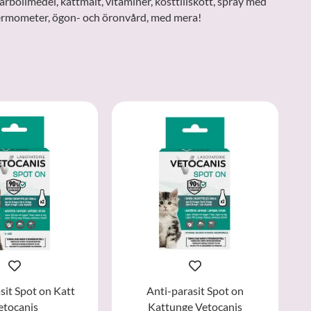
årbollmedel, kattmalt, vitaminer, kosttillskott, spray med
, termometer, ögon- och öronvård, med mera!
sit Spot on Katt
Anti-parasit Spot on
etocanis
Kattunge Vetocanis