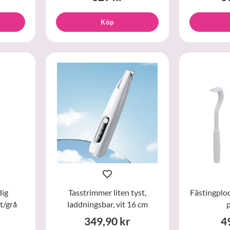
Köp
dig
Tasstrimmer liten tyst,
Fästingploc
t/grå
laddningsbar, vit 16 cm
p
349,90 kr
4