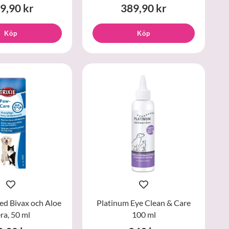
9,90 kr
389,90 kr
Köp
Köp
ed Bivax och Aloe
Platinum Eye Clean & Care
ra, 50 ml
100 ml