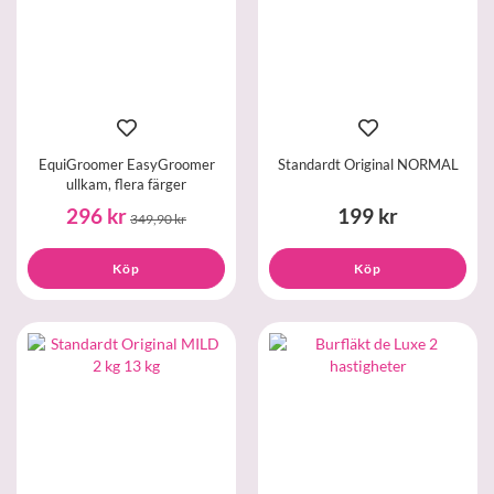
EquiGroomer EasyGroomer
Standardt Original NORMAL
ullkam, flera färger
296 kr
199 kr
349,90 kr
Köp
Köp