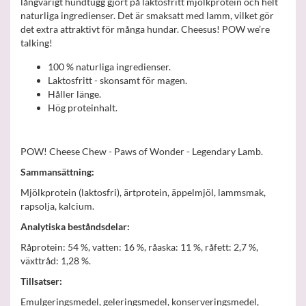
långvarigt hundtugg gjort på laktosfritt mjölkprotein och helt
naturliga ingredienser. Det är smaksatt med lamm, vilket gör
det extra attraktivt för många hundar. Cheesus! POW we’re
talking!
100 % naturliga ingredienser.
Laktosfritt - skonsamt för magen.
Håller länge.
Hög proteinhalt.
POW! Cheese Chew - Paws of Wonder - Legendary Lamb.
Sammansättning:
Mjölkprotein (laktosfri), ärtprotein, äppelmjöl, lammsmak,
rapsolja, kalcium.
Analytiska beståndsdelar:
Råprotein: 54 %, vatten: 16 %, råaska: 11 %, råfett: 2,7 %,
växttråd: 1,28 %.
Tillsatser:
Emulgeringsmedel, geleringsmedel, konserveringsmedel,