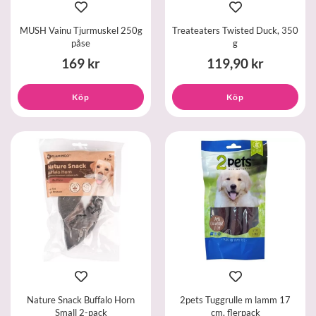
MUSH Vainu Tjurmuskel 250g
Treateaters Twisted Duck, 350
påse
g
169 kr
119,90 kr
Köp
Köp
Nature Snack Buffalo Horn
2pets Tuggrulle m lamm 17
Small 2-pack
cm, flerpack