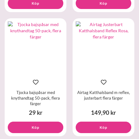
Köp
Köp
Tjocka bajspåsar med
Airtag Katthalsband m reflex,
knythandtag 50-pack, flera
justerbart flera färger
färger
29 kr
149,90 kr
Köp
Köp