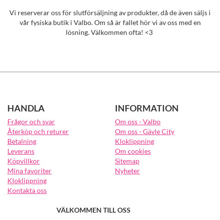
Vi reserverar oss för slutförsäljning av produkter, då de även säljs i
vår fysiska butik i Valbo. Om så är fallet hör vi av oss med en
lösning. Välkommen ofta! <3
HANDLA
INFORMATION
Frågor och svar
Om oss - Valbo
Återköp och returer
Om oss - Gävle City
Betalning
Kloklippning
Leverans
Om cookies
Köpvillkor
Sitemap
Mina favoriter
Nyheter
Kloklippning
Kontakta oss
VÄLKOMMEN TILL OSS