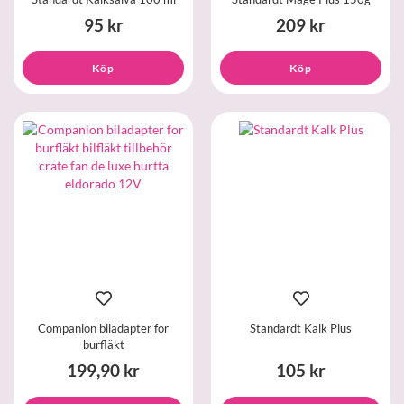
95 kr
209 kr
Köp
Köp
Companion biladapter for
Standardt Kalk Plus
burfläkt
199,90 kr
105 kr