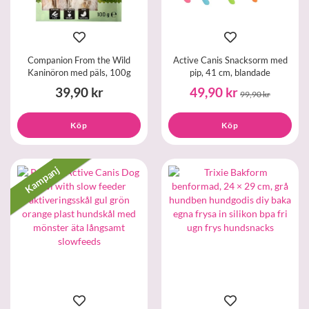
Companion From the Wild
Active Canis Snacksorm med
Kaninöron med päls, 100g
pip, 41 cm, blandade
39,90 kr
49,90 kr
99,90 kr
Köp
Köp
Kampanj