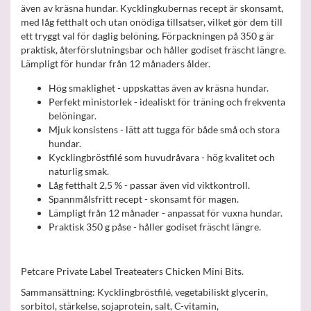
även av kräsna hundar. Kycklingkubernas recept är skonsamt,
med låg fetthalt och utan onödiga tillsatser, vilket gör dem till
ett tryggt val för daglig belöning. Förpackningen på 350 g är
praktisk, återförslutningsbar och håller godiset fräscht längre.
Lämpligt för hundar från 12 månaders ålder.
Hög smaklighet - uppskattas även av kräsna hundar.
Perfekt ministorlek - idealiskt för träning och frekventa
belöningar.
Mjuk konsistens - lätt att tugga för både små och stora
hundar.
Kycklingbröstfilé som huvudråvara - hög kvalitet och
naturlig smak.
Låg fetthalt 2,5 % - passar även vid viktkontroll.
Spannmålsfritt recept - skonsamt för magen.
Lämpligt från 12 månader - anpassat för vuxna hundar.
Praktisk 350 g påse - håller godiset fräscht längre.
Petcare Private Label Treateaters Chicken Mini Bits.
Sammansättning: Kycklingbröstfilé, vegetabiliskt glycerin,
sorbitol, stärkelse, sojaprotein, salt, C-vitamin,