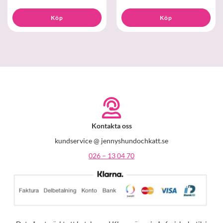
Köp
Köp
Kontakta oss
kundservice @ jennyshundochkatt.se
026 – 13 04 70