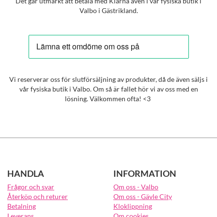
Det går utmärkt att betala med Klarna även i vår fysiska butik i
Valbo i Gästrikland.
Vi reserverar oss för slutförsäljning av produkter, då de även säljs i
vår fysiska butik i Valbo. Om så är fallet hör vi av oss med en
lösning. Välkommen ofta! <3
HANDLA
INFORMATION
Frågor och svar
Om oss - Valbo
Återköp och returer
Om oss - Gävle City
Betalning
Kloklippning
Leverans
Om cookies