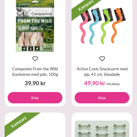
Kampanj
Companion From the Wild
Active Canis Snacksorm med
Kaninöron med päls, 100g
pip, 41 cm, blandade
39,90 kr
49,90 kr
99,90 kr
Köp
Köp
Kampanj