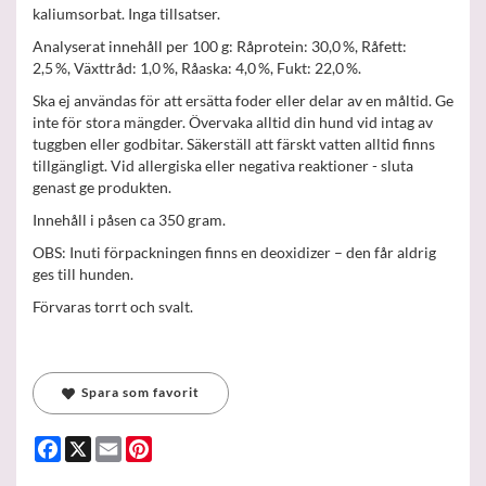
kaliumsorbat. Inga tillsatser.
Analyserat innehåll per 100 g: Råprotein: 30,0 %, Råfett:
2,5 %, Växttråd: 1,0 %, Råaska: 4,0 %, Fukt: 22,0 %.
Ska ej användas för att ersätta foder eller delar av en måltid. Ge
inte för stora mängder. Övervaka alltid din hund vid intag av
tuggben eller godbitar. Säkerställ att färskt vatten alltid finns
tillgängligt. Vid allergiska eller negativa reaktioner - sluta
genast ge produkten.
Innehåll i påsen ca 350 gram.
OBS: Inuti förpackningen finns en deoxidizer – den får aldrig
ges till hunden.
Förvaras torrt och svalt.
Spara som favorit
Facebook
X
Email
Pinterest