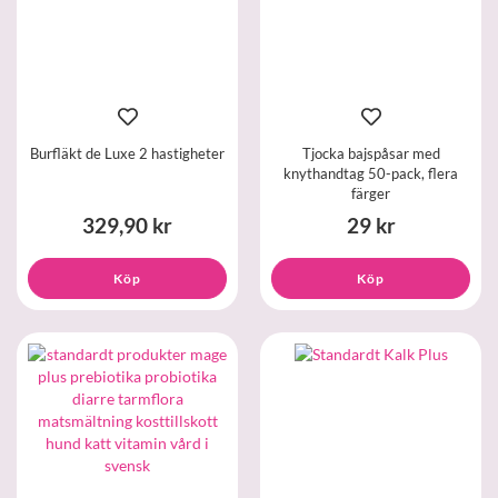
Burfläkt de Luxe 2 hastigheter
Tjocka bajspåsar med
knythandtag 50-pack, flera
färger
329,90 kr
29 kr
Köp
Köp