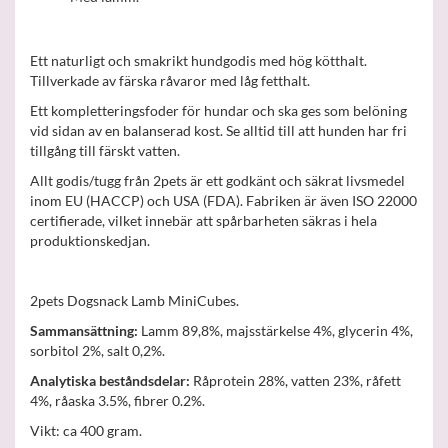
Ett naturligt och smakrikt hundgodis med hög kötthalt.
Tillverkade av färska råvaror med låg fetthalt.
Ett kompletteringsfoder för hundar och ska ges som belöning
vid sidan av en balanserad kost. Se alltid till att hunden har fri
tillgång till färskt vatten.
Allt godis/tugg från 2pets är ett godkänt och säkrat livsmedel
inom EU (HACCP) och USA (FDA). Fabriken är även ISO 22000
certifierade, vilket innebär att spårbarheten säkras i hela
produktionskedjan.
2pets Dogsnack Lamb MiniCubes.
Sammansättning:
Lamm 89,8%, majsstärkelse 4%, glycerin 4%,
sorbitol 2%, salt 0,2%.
Analytiska beståndsdelar:
Råprotein 28%, vatten 23%, råfett
4%, råaska 3.5%, fibrer 0.2%.
Vikt: ca 400 gram.