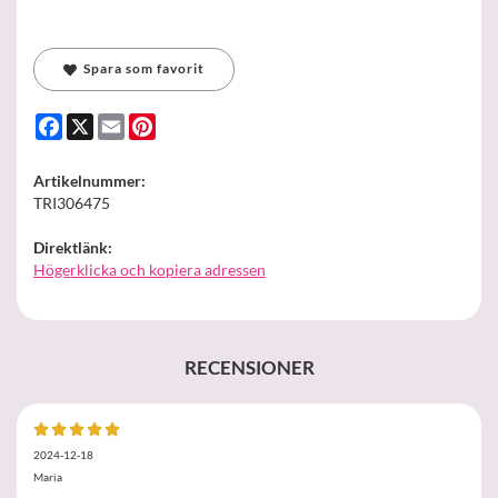
Spara som favorit
Facebook
X
Email
Pinterest
Artikelnummer:
TRI306475
Direktlänk:
Högerklicka och kopiera adressen
RECENSIONER
2024-12-18
Maria