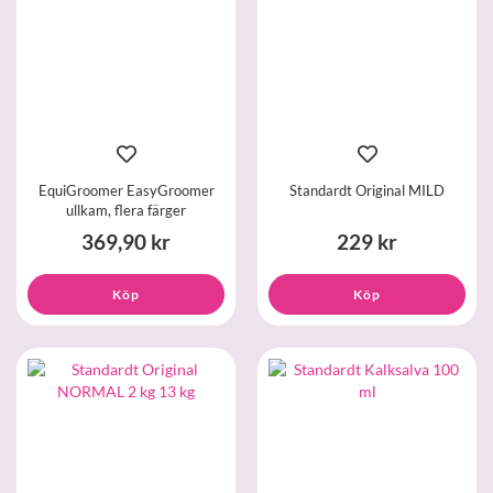
EquiGroomer EasyGroomer
Standardt Original MILD
ullkam, flera färger
369,90 kr
229 kr
Köp
Köp