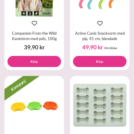
Companion From the Wild
Active Canis Snacksorm med
Kaninöron med päls, 100g
pip, 41 cm, blandade
39,90 kr
49,90 kr
99,90 kr
Köp
Köp
Kampanj