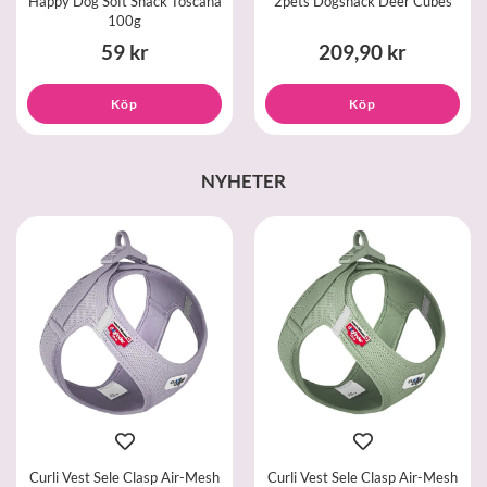
Happy Dog Soft Snack Toscana
2pets Dogsnack Deer Cubes
100g
59 kr
209,90 kr
Köp
Köp
NYHETER
Curli Vest Sele Clasp Air-Mesh
Curli Vest Sele Clasp Air-Mesh