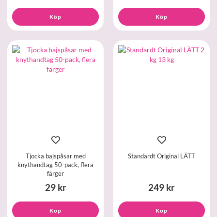
Köp
Köp
Tjocka bajspåsar med
Standardt Original LÄTT
knythandtag 50-pack, flera
färger
29 kr
249 kr
Köp
Köp