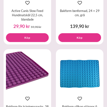
Active Canis Slow Feed
Bakform benformad, 24 × 29
Hundmatskål 22,5 cm,
cm, grå
blandade
29,90 kr
139,90 kr
59,90 kr
Köp
Köp
Bakform för träningssnacks, 38
Bakform silikon stjärnor &