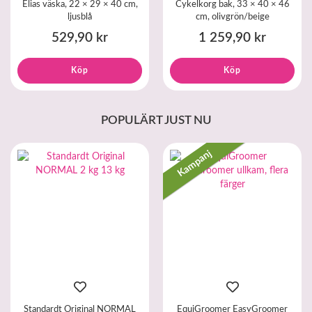
Elias väska, 22 × 29 × 40 cm,
Cykelkorg bak, 33 × 40 × 46
ljusblå
cm, olivgrön/beige
529,90 kr
1 259,90 kr
Köp
Köp
POPULÄRT JUST NU
Kampanj
Standardt Original NORMAL
EquiGroomer EasyGroomer