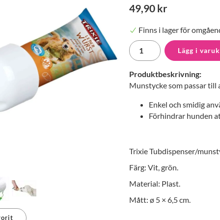
49,90 kr
Finns i lager för omgåen
Lägg i varu
Produktbeskrivning:
Munstycke som passar till a
Enkel och smidig anv
Förhindrar hunden at
Trixie Tubdispenser/munsty
Färg: Vit, grön.
Material: Plast.
Mått: ø 5 × 6,5 cm.
orit