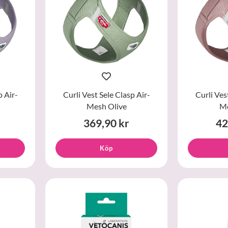
p Air-
Curli Vest Sele Clasp Air-
Curli Ves
Mesh Olive
Me
369,90 kr
42
Köp