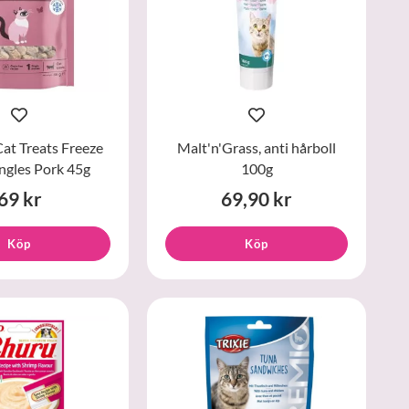
at Treats Freeze
Malt'n'Grass, anti hårboll
ngles Pork 45g
100g
69 kr
69,90 kr
Köp
Köp