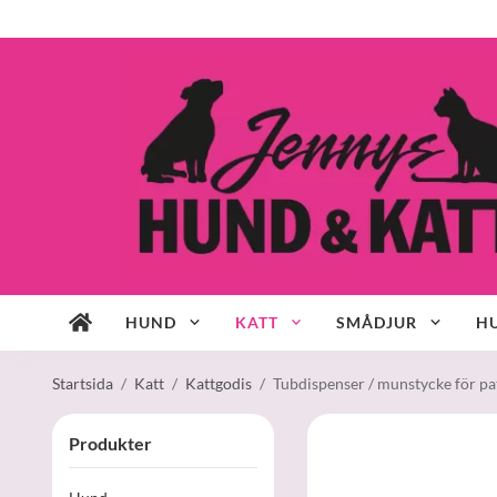
HUND
KATT
SMÅDJUR
HU
Startsida
/
Katt
/
Kattgodis
/
Tubdispenser / munstycke för pa
Produkter