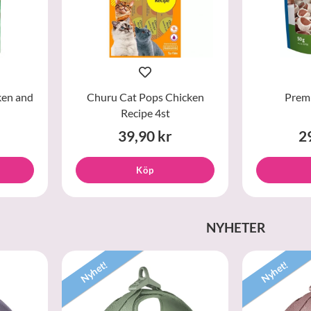
ken and
Churu Cat Pops Chicken
Premi
Recipe 4st
39,90 kr
2
Köp
NYHETER
Nyhet!
Nyhet!