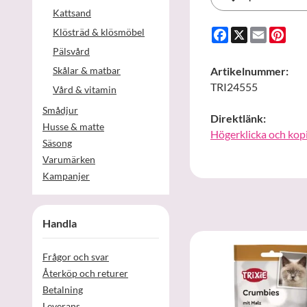
Kattsand
Facebook
X
Email
Pint
Klösträd & klösmöbel
Pälsvård
Skålar & matbar
Artikelnummer:
TRI24555
Vård & vitamin
Smådjur
Direktlänk:
Husse & matte
Högerklicka och kop
Säsong
Varumärken
Kampanjer
Handla
Frågor och svar
Återköp och returer
Betalning
Leverans