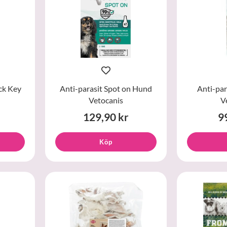
ck Key
Anti-parasit Spot on Hund
Anti-par
Vetocanis
V
129,90 kr
9
Köp