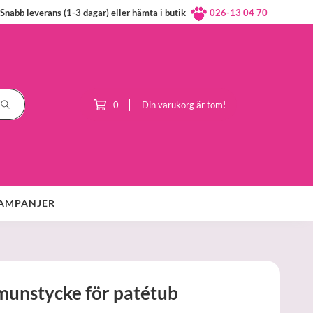
Snabb leverans (1-3 dagar) eller hämta i butik
026-13 04 70
0
Din varukorg är tom!
AMPANJER
munstycke för patétub