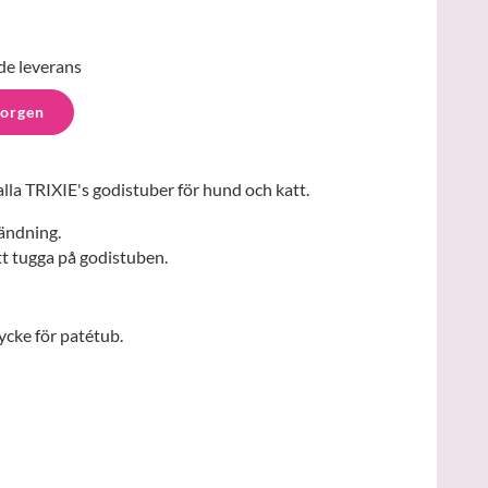
de leverans
korgen
lla TRIXIE's godistuber för hund och katt.
ändning.
t tugga på godistuben.
cke för patétub.