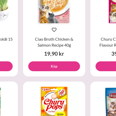
skål 15
Ciao Broth Chicken &
Churu C
Salmon Recipe 40g
Flavour R
19,90 kr
3
Köp