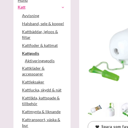
Hund
Katt
Avvisning
Halsband, sele & koppel
Kattbäddar, igloos &
filtar
Kattfoder & kattmat
Kattgodis
Aktiveringsgodis
Kattkläder &
accessoarer
Kattleksaker
Kattlucka, skydd & nät
Kattlåda, kattspade &
tillbehör
Kattmynta & liknande
Kattransport, väska &
bur
Spara som fav