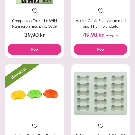
Companion From the Wild
Active Canis Snacksorm med
Kaninöron med päls, 100g
pip, 41 cm, blandade
39,90 kr
49,90 kr
99,90 kr
Köp
Köp
Kampanj