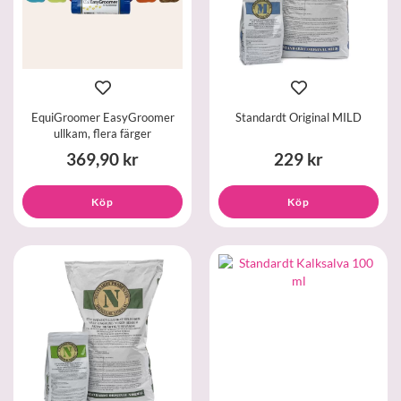
EquiGroomer EasyGroomer
Standardt Original MILD
ullkam, flera färger
369,90 kr
229 kr
Köp
Köp