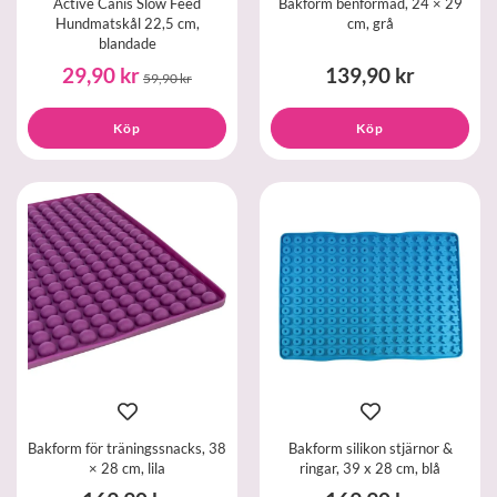
Active Canis Slow Feed
Bakform benformad, 24 × 29
Hundmatskål 22,5 cm,
cm, grå
blandade
29,90 kr
139,90 kr
59,90 kr
Köp
Köp
Bakform för träningssnacks, 38
Bakform silikon stjärnor &
× 28 cm, lila
ringar, 39 x 28 cm, blå