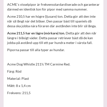
ACME´s visselpipor är frekvensstardardiserade och garanterar
därmed en identisk ton för pipor med samma nummer.
Acme 210,5 har en högre (ljusare) ton. Detta gör att den inte
når så långt när det blåser. Den passar bäst till spaniels då
dessa ska jobba nära föraren där avstånden inte blir så långa.
Acme 211,5 har en lägre (mörkare) ton.
Detta gör att den når
längre i blåsigt väder. Detta passar retriever bäst då de kan
jobba på avstånd upp till ett par hundra meter i värsta fall.
Piporna passar till alla typer av hundar.
Acme Dog Whistle 211½ TM Carmine Red.
Färg: Röd
Material: Plast
Mått: 8 x 1,4 cm
Frekvens: 211,5