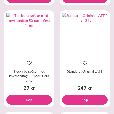
Tjocka bajspåsar med
Standardt Original LÄTT
knythandtag 50-pack, flera
färger
29 kr
249 kr
Köp
Köp