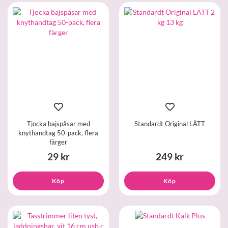
Tjocka bajspåsar med
Standardt Original LÄTT
knythandtag 50-pack, flera
färger
29 kr
249 kr
Köp
Köp