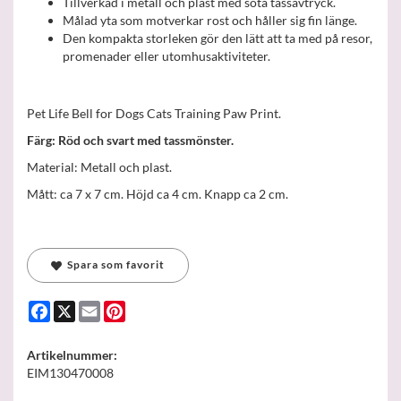
Tillverkad i metall och plast med söta tassavtryck.
Målad yta som motverkar rost och håller sig fin länge.
Den kompakta storleken gör den lätt att ta med på resor,
promenader eller utomhusaktiviteter.
Pet Life Bell for Dogs Cats Training Paw Print.
Färg: Röd och svart med tassmönster.
Material: Metall och plast.
Mått: ca 7 x 7 cm. Höjd ca 4 cm. Knapp ca 2 cm.
Spara som favorit
Facebook
X
Email
Pinterest
Artikelnummer:
EIM130470008