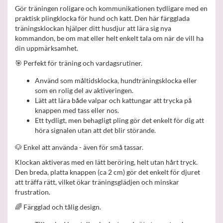
Gör träningen roligare och kommunikationen tydligare med en
praktisk plingklocka för hund och katt. Den här färgglada
träningsklockan hjälper ditt husdjur att lära sig nya
kommandon, be om mat eller helt enkelt tala om när de vill ha
din uppmärksamhet.
🎯 Perfekt för träning och vardagsrutiner.
Använd som måltidsklocka, hundträningsklocka eller
som en rolig del av aktiveringen.
Lätt att lära både valpar och kattungar att trycka på
knappen med tass eller nos.
Ett tydligt, men behagligt pling gör det enkelt för dig att
höra signalen utan att det blir störande.
🐶 Enkel att använda - även för små tassar.
Klockan aktiveras med en lätt beröring, helt utan hårt tryck.
Den breda, platta knappen (ca 2 cm) gör det enkelt för djuret
att träffa rätt, vilket ökar träningsglädjen och minskar
frustration.
🌈 Färgglad och tålig design.