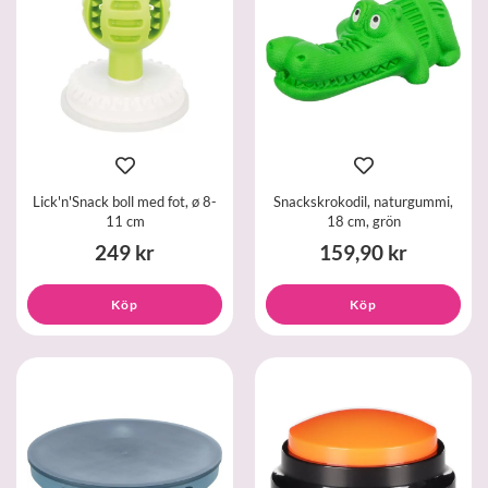
Lick'n'Snack boll med fot, ø 8-
Snackskrokodil, naturgummi,
11 cm
18 cm, grön
249 kr
159,90 kr
Köp
Köp