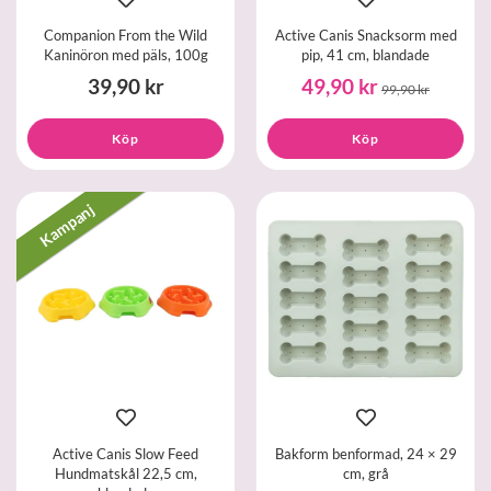
Companion From the Wild
Active Canis Snacksorm med
Kaninöron med päls, 100g
pip, 41 cm, blandade
39,90 kr
49,90 kr
99,90 kr
Köp
Köp
Kampanj
Active Canis Slow Feed
Bakform benformad, 24 × 29
Hundmatskål 22,5 cm,
cm, grå