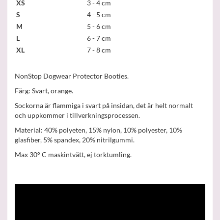
XS
3 - 4 cm
S
4 - 5 cm
M
5 - 6 cm
L
6 - 7 cm
XL
7 - 8 cm
NonStop Dogwear Protector Booties.
Färg: Svart, orange.
Sockorna är flammiga i svart på insidan, det är helt normalt
och uppkommer i tillverkningsprocessen.
Material: 40% polyeten, 15% nylon, 10% polyester, 10%
glasfiber, 5% spandex, 20% nitrilgummi.
Max 30° C maskintvätt, ej torktumling.