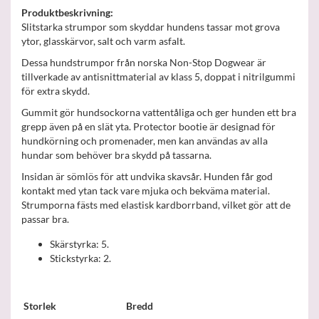
Produktbeskrivning:
Slitstarka strumpor som skyddar hundens tassar mot grova
ytor, glasskärvor, salt och varm asfalt.
Dessa hundstrumpor från norska Non-Stop Dogwear är
tillverkade av antisnittmaterial av klass 5, doppat i nitrilgummi
för extra skydd.
Gummit gör hundsockorna vattentåliga och ger hunden ett bra
grepp även på en slät yta. Protector bootie är designad för
hundkörning och promenader, men kan användas av alla
hundar som behöver bra skydd på tassarna.
Insidan är sömlös för att undvika skavsår. Hunden får god
kontakt med ytan tack vare mjuka och bekväma material.
Strumporna fästs med elastisk kardborrband, vilket gör att de
passar bra.
Skärstyrka: 5.
Stickstyrka: 2.
Storlek
Bredd