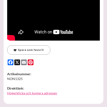
Spara som favorit
Facebook
X
Email
Pinterest
Artikelnummer:
NON1325
Direktlänk:
Högerklicka och kopiera adressen