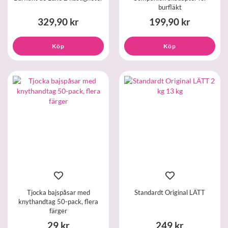
burfläkt
329,90 kr
199,90 kr
Köp
Köp
Tjocka bajspåsar med
Standardt Original LÄTT
knythandtag 50-pack, flera
färger
29 kr
249 kr