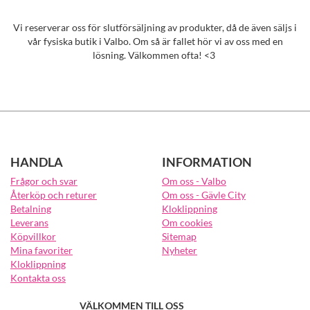
Vi reserverar oss för slutförsäljning av produkter, då de även säljs i
vår fysiska butik i Valbo. Om så är fallet hör vi av oss med en
lösning. Välkommen ofta! <3
HANDLA
INFORMATION
Frågor och svar
Om oss - Valbo
Återköp och returer
Om oss - Gävle City
Betalning
Kloklippning
Leverans
Om cookies
Köpvillkor
Sitemap
Mina favoriter
Nyheter
Kloklippning
Kontakta oss
VÄLKOMMEN TILL OSS