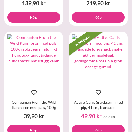
139,90 kr
219,90 kr
Köp
Köp
Kampanj
Companion From the Wild
Active Canis Snacksorm med
Kaninöron med päls, 100g
pip, 41 cm, blandade
39,90 kr
49,90 kr
99,90 kr
Köp
Köp