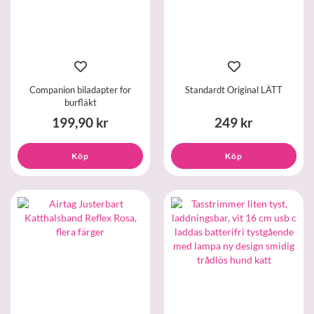
Companion biladapter for
Standardt Original LÄTT
burfläkt
199,90 kr
249 kr
Köp
Köp