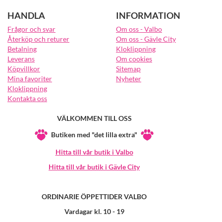
HANDLA
INFORMATION
Frågor och svar
Om oss - Valbo
Återköp och returer
Om oss - Gävle City
Betalning
Kloklippning
Leverans
Om cookies
Köpvillkor
Sitemap
Mina favoriter
Nyheter
Kloklippning
Kontakta oss
VÄLKOMMEN TILL OSS
Butiken med "det lilla extra"
Hitta till vår butik i Valbo
Hitta till vår butik i Gävle City
ORDINARIE ÖPPETTIDER VALBO
Vardagar kl. 10 - 19