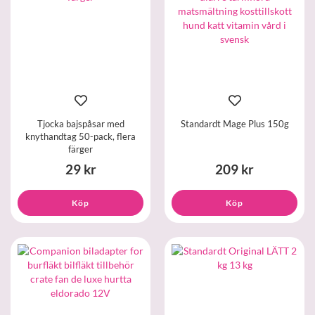
Tjocka bajspåsar med
Standardt Mage Plus 150g
knythandtag 50-pack, flera
färger
29 kr
209 kr
Köp
Köp