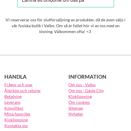
Vi reserverar oss för slutförsäljning av produkter, då de även säljs i
vår fysiska butik i Valbo. Om så är fallet hör vi av oss med en
lösning. Välkommen ofta! <3
HANDLA
INFORMATION
Frågor och svar
Om oss - Valbo
Återköp och returer
Om oss - Gävle City
Betalning
Kloklippning
Leverans
Om cookies
Köpvillkor
Sitemap
Mina favoriter
Nyheter
Kloklippning
Kontakta oss