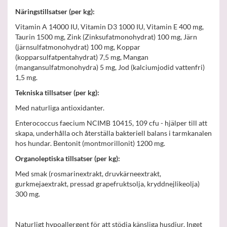
Näringstillsatser (per kg):
Vitamin A 14000 IU, Vitamin D3 1000 IU, Vitamin E 400 mg,
Taurin 1500 mg, Zink (Zinksufatmonohydrat) 100 mg, Järn
(järnsulfatmonohydrat) 100 mg, Koppar
(kopparsulfatpentahydrat) 7,5 mg, Mangan
(mangansulfatmonohydra) 5 mg, Jod (kalciumjodid vattenfri)
1,5 mg.
Tekniska tillsatser (per kg):
Med naturliga antioxidanter.
Enterococcus faecium NCIMB 10415, 109 cfu - hjälper till att
skapa, underhålla och återställa bakteriell balans i tarmkanalen
hos hundar. Bentonit (montmorillonit) 1200 mg.
Organoleptiska tillsatser (per kg):
Med smak (rosmarinextrakt, druvkärneextrakt,
gurkmejaextrakt, pressad grapefruktsolja, kryddnejlikeolja)
300 mg.
Naturligt hypoallergent för att stödja känsliga husdjur. Inget