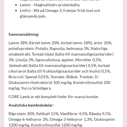
Lamm - Högkvalitativ proteinkälla.
Linfrö - Rik på Omega-3, främjar frisk hud och
glänsande päls.
Sammansättning:
Lamm 38% (färskt lamm 20%, torkat lamm 18%), ärtor 20%,
potatisprotein, Potatis, Rapsolja, betmassa 3%, Naturliga
smakextrakt, Torkad öljäst (källa till mannanoligosackarider)
3%, Linolja 3%, lignocellulosa, äpplen, Morötter 0,5%,
Jästextrakt (källa till mannanoligosackarider) 0,5%, torkad
cikoriarot (källa till fruktooligosackarider och Inulin) 0,5%,
Broccoli, Spenat 0,01%, Tomater, Blåbär, Tranbär, D-
Glukosamin Hydroklorid 100 mg/kg, Kondroitinsulfat 100
mg/kg, Yucca Schidigera.
CORE Lamb är ett komplett foder för vuxna hundar.
Analytiska beståndsdelar:
Råprotein 30%, Fetthalt 15%, Växtfibrer 4,5%, Råaska 9,5%,
Omega-6-fettsyror 3%, Omega-3-fettsyror 1,3%, Glukosamin
1200 mg/kg, Kondroitinsulfat 1200 mg/kg.