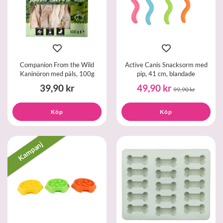
Companion From the Wild
Active Canis Snacksorm med
Kaninöron med päls, 100g
pip, 41 cm, blandade
39,90 kr
49,90 kr
99,90 kr
Köp
Köp
Kampanj