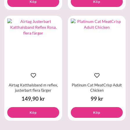
Köp
Köp
Airtag Katthalsband m reflex,
Platinum Cat MeatCrisp Adult
justerbart flera färger
Chicken
149,90 kr
99 kr
Köp
Köp