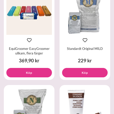
EquiGroomer EasyGroomer
Standardt Original MILD
ullkam, flera färger
369,90 kr
229 kr
Köp
Köp