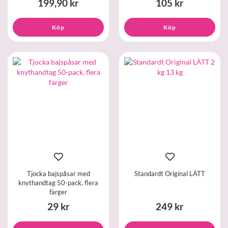
199,90 kr
105 kr
Köp
Köp
Tjocka bajspåsar med
Standardt Original LÄTT
knythandtag 50-pack, flera
färger
29 kr
249 kr