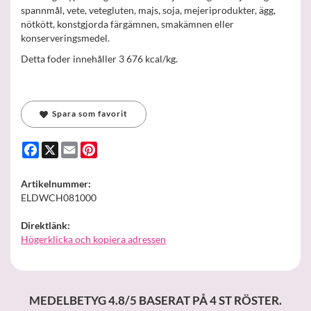
spannmål, vete, vetegluten, majs, soja, mejeriprodukter, ägg,
nötkött, konstgjorda färgämnen, smakämnen eller
konserveringsmedel.
Detta foder innehåller 3 676 kcal/kg.
Spara som favorit
Facebook
X
Email
Pinterest
Artikelnummer:
ELDWCH081000
Direktlänk:
Högerklicka och kopiera adressen
MEDELBETYG
4.8
/5 BASERAT PÅ
4
ST RÖSTER.