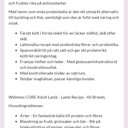
och frukter rika på antioxidanter.
Med lamm som enda proteinkälla är den ett utmärkt alternativ
till kyckling och fisk, samtidigt som den är fylld med näring och
smak.
Färskt kött i första ledet för en läcker måltid, skål efter
skål.
Lättsmälta recept med prebiotiska fibrer och probiotika.
Spannmålsfritt på rätt sätt och ger ett proteinrikt,
köttrikt näringsintag.
Främjar höfter och leder - Med glukosaminhydroklorid
och kondroitinsulfat.
Med kontrollerade nivåer av natrium.
Stödjer maghälsan, passar känsliga hundar.
Wellness CORE Adult Lamb - Lamb Recipe - All Breeds.
Huvudingredienser:
Ärter - En fantastisk källa till protein och fibrer.
Blandning av frukt, grönsaker och bär - Rik på
högkvalitativa vitaminer, mineraler och fibrer.