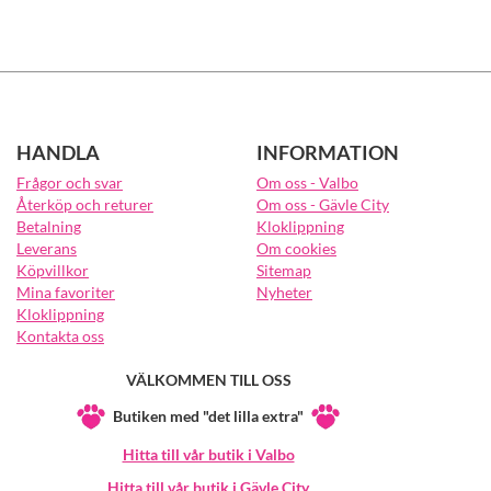
HANDLA
INFORMATION
Frågor och svar
Om oss - Valbo
Återköp och returer
Om oss - Gävle City
Betalning
Kloklippning
Leverans
Om cookies
Köpvillkor
Sitemap
Mina favoriter
Nyheter
Kloklippning
Kontakta oss
VÄLKOMMEN TILL OSS
Butiken med "det lilla extra"
Hitta till vår butik i Valbo
Hitta till vår butik i Gävle City