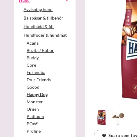
Hund
Avvisning hund
Bajspåsar & tillbehör
Hundbädd & filt
Hundfoder & hundmat
Acana
Bozita / Robur
Buddy
Core
Eukanuba
Four Friends
Goood
Happy Dog
Monster
Orijen
Platinum
POW!
Profine
Spara som fav