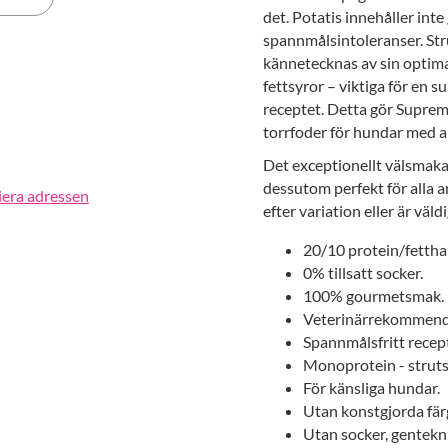
det. Potatis innehåller in
spannmålsintoleranser. Stru
erest
kännetecknas av sin optim
fettsyror – viktiga för en 
receptet. Detta gör Supreme 
torrfoder för hundar med al
Det exceptionellt välsma
dessutom perfekt för alla a
iera adressen
efter variation eller är väld
20/10 protein/fetthal
0% tillsatt socker.
100% gourmetsmak.
Veterinärrekommende
Spannmålsfritt recep
Monoprotein - struts
För känsliga hundar.
Utan konstgjorda fär
Utan socker, gentekni