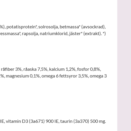
%), potatisprotein*, solrosolja, betmassa* (avsockrad),
ssmassa*, rapsolja, natriumklorid, jäster* (extrakt). *)
råfiber 3%, råaska 7,5%, kalcium 1,2%, fosfor 0,8%,
5%, magnesium 0,1%, omega 6 fettsyror 3,5%, omega 3
E, vitamin D3 (3a671) 900 IE, taurin (3a370) 500 mg.