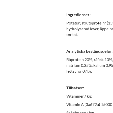
Ingredienser:
Potatis*, strutsprotein* (15
hydrolyserad lever, äppelpre
torkat.
Analytiska beståndsdelar:
Råprotein 20%, råfett 10%, 
natrium 0,35%, kalium 0,9
fettsyror 0,4%.
Tillsatser:
Vitaminer / kg:
Vitamin A (3a672a) 15000 I
Spårämnen / kg: