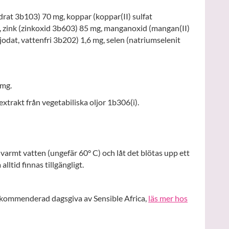
drat 3b103) 70 mg, koppar (koppar(II) sulfat
 zink (zinkoxid 3b603) 85 mg, manganoxid (mangan(II)
odat, vattenfri 3b202) 1,6 mg, selen (natriumselenit
 mg.
extrakt från vegetabiliska oljor 1b306(i).
tt varmt vatten (ungefär 60° C) och låt det blötas upp ett
alltid finnas tillgängligt.
ekommenderad dagsgiva av Sensible Africa,
läs mer hos