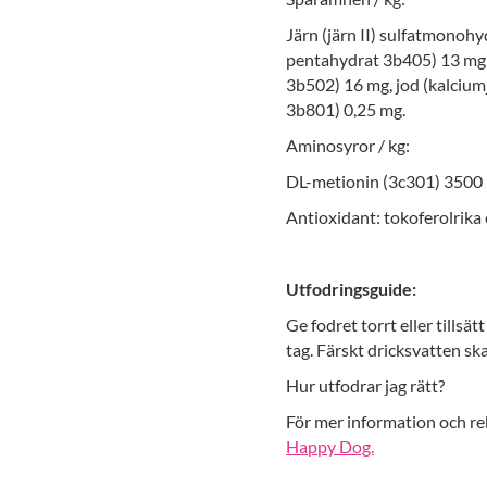
Järn (järn II) sulfatmonohy
pentahydrat 3b405) 13 mg,
3b502) 16 mg, jod (kalciumj
3b801) 0,25 mg.
Aminosyror / kg:
DL-metionin (3c301) 3500
Antioxidant: tokoferolrika 
Utfodringsguide:
Ge fodret torrt eller tillsä
tag. Färskt dricksvatten ska 
Hur utfodrar jag rätt?
För mer information och r
Happy Dog.