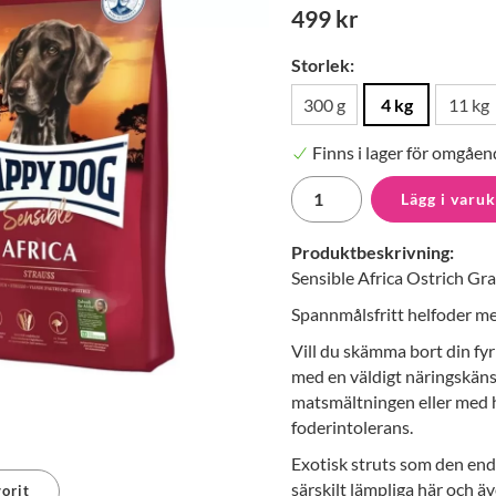
499 kr
Storlek:
300 g
4 kg
11 kg
Finns i lager för omgåen
Lägg i varu
Produktbeskrivning:
Sensible Africa Ostrich Gr
Spannmålsfritt helfoder me
Vill du skämma bort din fyr
med en väldigt näringskän
matsmältningen eller med h
foderintolerans.
Exotisk struts som den enda 
särskilt lämpliga här och 
orit