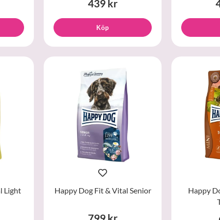
439 kr
Köp
l Light
Happy Dog Fit & Vital Senior
Happy Do
799 kr