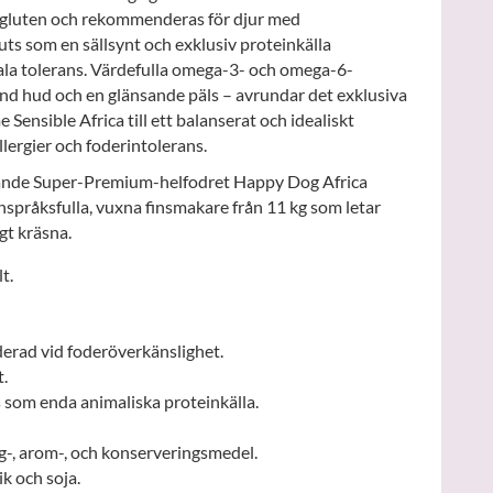
te gluten och rekommenderas för djur med
ts som en sällsynt och exklusiv proteinkälla
ala tolerans. Värdefulla omega-3- och omega-6-
sund hud och en glänsande päls – avrundar det exklusiva
Sensible Africa till ett balanserat och idealiskt
lergier och foderintolerans.
kande Super-Premium-helfodret Happy Dog Africa
nspråksfulla, vuxna finsmakare från 11 kg som letar
igt kräsna.
t.
rad vid foderöverkänslighet.
t.
 som enda animaliska proteinkälla.
g-, arom-, och konserveringsmedel.
k och soja.