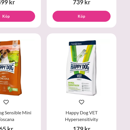
499 kr
739 kr
Köp
Köp
g Sensible Mini
Happy Dog VET
Toscana
Hypersensitivity
65 kr
179 kr