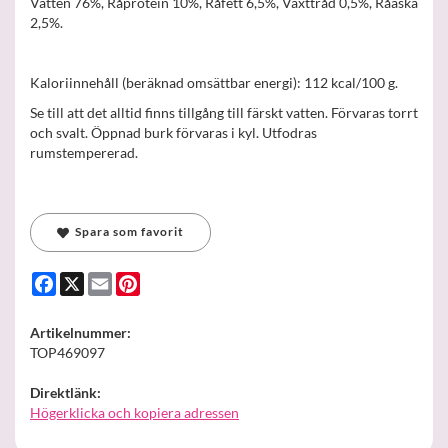
Vatten 76%, Råprotein 10%, Råfett 6,5%, Växttråd 0,5%, Råaska
2,5%.
Kaloriinnehåll (beräknad omsättbar energi): 112 kcal/100 g.
Se till att det alltid finns tillgång till färskt vatten. Förvaras torrt
och svalt. Öppnad burk förvaras i kyl. Utfodras
rumstempererad.
Spara som favorit
Facebook
X
Email
Pinterest
Artikelnummer:
TOP469097
Direktlänk:
Högerklicka och kopiera adressen