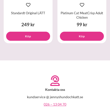
Standardt Original LÄTT
Platinum Cat MeatCrisp Adult
Chicken
249 kr
99 kr
Köp
Köp
Kontakta oss
kundservice @ jennyshundochkatt.se
026 – 13 04 70