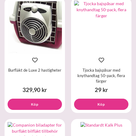
Burfläkt de Luxe 2 hastigheter
Tjocka bajspåsar med
knythandtag 50-pack, flera
färger
329,90 kr
29 kr
Köp
Köp