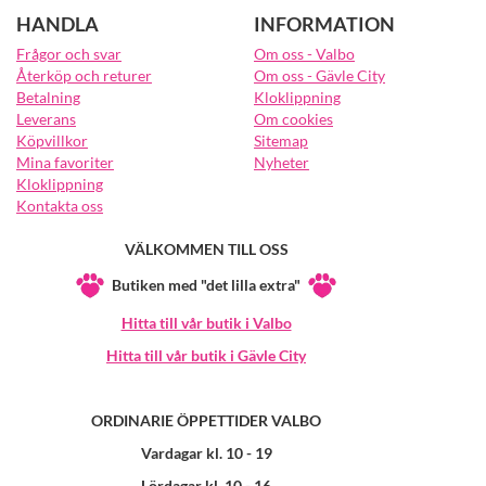
HANDLA
INFORMATION
Frågor och svar
Om oss - Valbo
Återköp och returer
Om oss - Gävle City
Betalning
Kloklippning
Leverans
Om cookies
Köpvillkor
Sitemap
Mina favoriter
Nyheter
Kloklippning
Kontakta oss
VÄLKOMMEN TILL OSS
Butiken med "det lilla extra"
Hitta till vår butik i Valbo
Hitta till vår butik i Gävle City
ORDINARIE ÖPPETTIDER VALBO
Vardagar kl. 10 - 19
Lördagar kl. 10 - 16