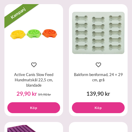
Kampanj
Active Canis Slow Feed
Bakform benformad, 24 × 29
Hundmatskål 22,5 cm,
cm, grå
blandade
29,90 kr
139,90 kr
59,90 kr
Köp
Köp