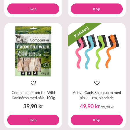
Köp
Köp
Kampanj
Companion From the Wild
Active Canis Snacksorm med
Kaninöron med päls, 100g
pip, 41 cm, blandade
39,90 kr
49,90 kr
99,90 kr
Köp
Köp