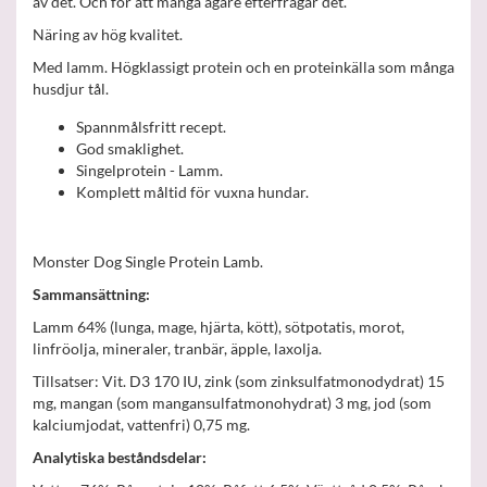
av det. Och för att många ägare efterfrågar det.
Näring av hög kvalitet.
Med lamm. Högklassigt protein och en proteinkälla som många
husdjur tål.
Spannmålsfritt recept.
God smaklighet.
Singelprotein - Lamm.
Komplett måltid för vuxna hundar.
Monster Dog Single Protein Lamb.
Sammansättning:
Lamm 64% (lunga, mage, hjärta, kött), sötpotatis, morot,
linfröolja, mineraler, tranbär, äpple, laxolja.
Tillsatser: Vit. D3 170 IU, zink (som zinksulfatmonodydrat) 15
mg, mangan (som mangansulfatmonohydrat) 3 mg, jod (som
kalciumjodat, vattenfri) 0,75 mg.
Analytiska beståndsdelar: