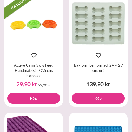
Kampanj
Active Canis Slow Feed
Bakform benformad, 24 × 29
Hundmatskål 22,5 cm,
cm, grå
blandade
29,90 kr
139,90 kr
59,90 kr
Köp
Köp