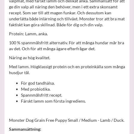
valpmat, med färskt lamm och delikat anka. Sammansatt för att
ge din valp all näring den behöver, men i ett extra skonsamt
recept. Som ser till att magen funkar. Och dessutom kan
underlätta både inlärning och tillväxt. Monster tror att bra mat
faktiskt kan göra skillnad. Både för dig och din valp.
Protein: Lamm, anka.
100 % spannmålsfritt alternativ. För att många hundar mår bra
av det. Och för att många ägare efterfrågar det.
Näring av hög kvalitet.
Med lamm. Högklassigt protein och en proteinkälla som många
husdjur tål.
För god tandhälsa.
Med probiotika.
Spannmålsfritt recept.
Färskt lamm som första ingrediens.
Monster Dog Grain Free Puppy Small / Medium - Lamb / Duck.
Sammansättning: