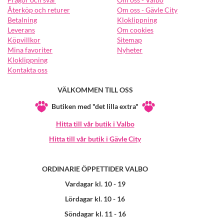
Återköp och returer
Om oss - Gävle City
Betalning
Kloklippning
Leverans
Om cookies
Köpvillkor
Sitemap
Mina favoriter
Nyheter
Kloklippning
Kontakta oss
VÄLKOMMEN TILL OSS
Butiken med "det lilla extra"
Hitta till vår butik i Valbo
Hitta till vår butik i Gävle City
ORDINARIE ÖPPETTIDER VALBO
Vardagar kl. 10 - 19
Lördagar kl. 10 - 16
Söndagar kl. 11 - 16