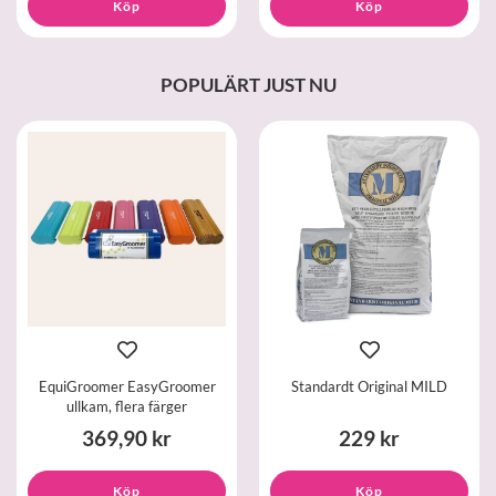
Köp
Köp
POPULÄRT JUST NU
EquiGroomer EasyGroomer
Standardt Original MILD
ullkam, flera färger
369,90 kr
229 kr
Köp
Köp