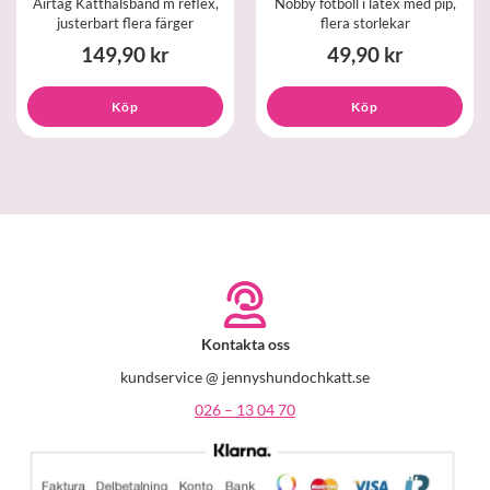
Airtag Katthalsband m reflex,
Nobby fotboll i latex med pip,
justerbart flera färger
flera storlekar
149,90 kr
49,90 kr
Köp
Köp
Kontakta oss
kundservice @ jennyshundochkatt.se
026 – 13 04 70