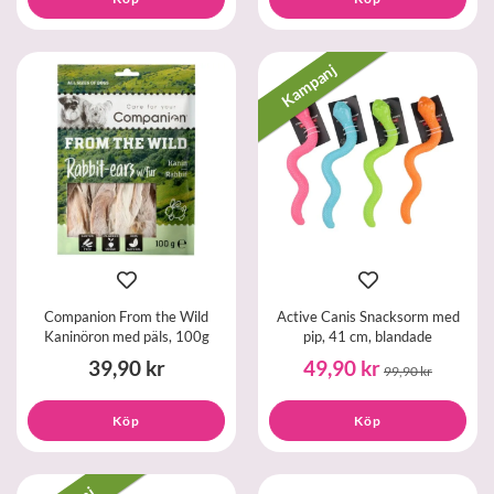
Kampanj
Companion From the Wild
Active Canis Snacksorm med
Kaninöron med päls, 100g
pip, 41 cm, blandade
39,90 kr
49,90 kr
99,90 kr
Köp
Köp