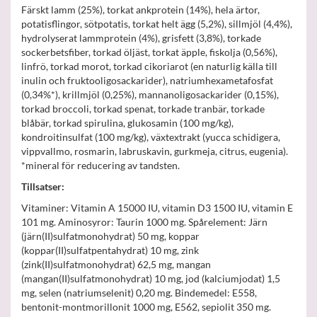
Färskt lamm (25%), torkat ankprotein (14%), hela ärtor,
potatisflingor, sötpotatis, torkat helt ägg (5,2%), sillmjöl (4,4%),
hydrolyserat lammprotein (4%), grisfett (3,8%), torkade
sockerbetsfiber, torkad öljäst, torkat äpple, fiskolja (0,56%),
linfrö, torkad morot, torkad cikoriarot (en naturlig källa till
inulin och fruktooligosackarider), natriumhexametafosfat
(0,34%*), krillmjöl (0,25%), mannanoligosackarider (0,15%),
torkad broccoli, torkad spenat, torkade tranbär, torkade
blåbär, torkad spirulina, glukosamin (100 mg/kg),
kondroitinsulfat (100 mg/kg), växtextrakt (yucca schidigera,
vippvallmo, rosmarin, labruskavin, gurkmeja, citrus, eugenia).
*mineral för reducering av tandsten.
Tillsatser:
Vitaminer: Vitamin A 15000 IU, vitamin D3 1500 IU, vitamin E
101 mg. Aminosyror: Taurin 1000 mg. Spårelement: Järn
(järn(II)sulfatmonohydrat) 50 mg, koppar
(koppar(II)sulfatpentahydrat) 10 mg, zink
(zink(II)sulfatmonohydrat) 62,5 mg, mangan
(mangan(II)sulfatmonohydrat) 10 mg, jod (kalciumjodat) 1,5
mg, selen (natriumselenit) 0,20 mg. Bindemedel: E558,
bentonit-montmorillonit 1000 mg, E562, sepiolit 350 mg.