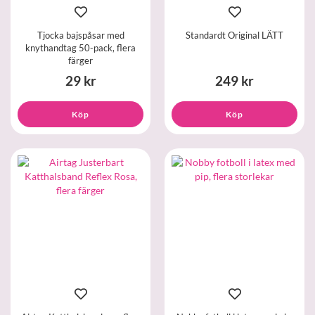
Tjocka bajspåsar med
Standardt Original LÄTT
knythandtag 50-pack, flera
färger
29 kr
249 kr
Köp
Köp