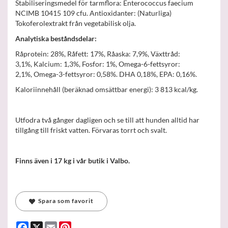
Stabiliseringsmedel för tarmflora: Enterococcus faecium
NCIMB 10415 109 cfu. Antioxidanter: (Naturliga)
Tokoferolextrakt från vegetabilisk olja.
Analytiska beståndsdelar:
Råprotein: 28%, Råfett: 17%, Råaska: 7,9%, Växttråd:
3,1%, Kalcium: 1,3%, Fosfor: 1%, Omega-6-fettsyror:
2,1%, Omega-3-fettsyror: 0,58%. DHA 0,18%, EPA: 0,16%.
Kaloriinnehåll (beräknad omsättbar energi): 3 813 kcal/kg.
Utfodra två gånger dagligen och se till att hunden alltid har
tillgång till friskt vatten. Förvaras torrt och svalt.
Finns även i 17 kg i vår butik i Valbo.
Spara som favorit
Facebook
X
Email
Pinterest