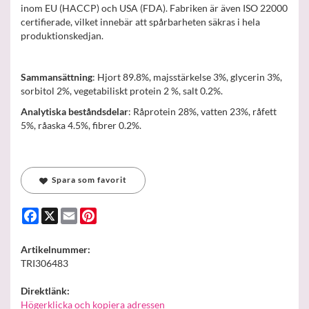
inom EU (HACCP) och USA (FDA). Fabriken är även ISO 22000
certifierade, vilket innebär att spårbarheten säkras i hela
produktionskedjan.
Sammansättning
: Hjort 89.8%, majsstärkelse 3%, glycerin 3%,
sorbitol 2%, vegetabiliskt protein 2 %, salt 0.2%.
Analytiska beståndsdelar
: Råprotein 28%, vatten 23%, råfett
5%, råaska 4.5%, fibrer 0.2%.
Spara som favorit
Facebook
X
Email
Pinterest
Artikelnummer:
TRI306483
Direktlänk:
Högerklicka och kopiera adressen