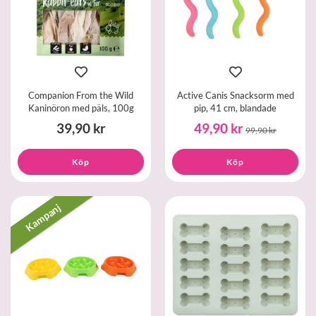
Companion From the Wild
Active Canis Snacksorm med
Kaninöron med päls, 100g
pip, 41 cm, blandade
39,90 kr
49,90 kr
99,90 kr
Köp
Köp
Kampanj