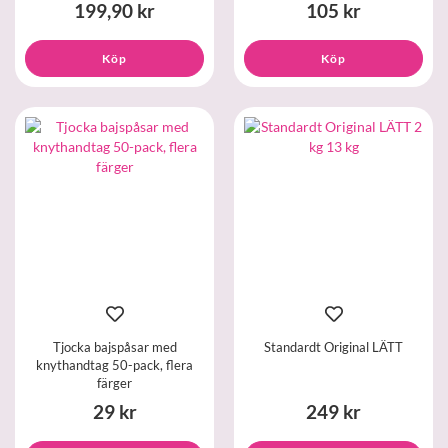
199,90 kr
105 kr
Köp
Köp
Tjocka bajspåsar med
Standardt Original LÄTT
knythandtag 50-pack, flera
färger
29 kr
249 kr