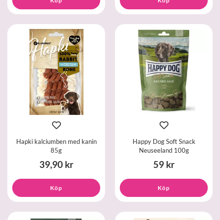
Köp
Köp
Hapki kalciumben med kanin
Happy Dog Soft Snack
85g
Neuseeland 100g
39,90 kr
59 kr
Köp
Köp