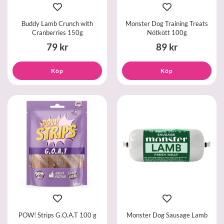
Buddy Lamb Crunch with
Monster Dog Training Treats
Cranberries 150g
Nötkött 100g
79 kr
89 kr
Köp
Köp
POW! Strips G.O.A.T 100 g
Monster Dog Sausage Lamb