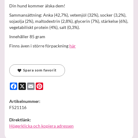
Din hund kommer älska dem!
Sammansättning: Anka (42,7%), vetemjöl (32%), socker (3,2%),
sojaolja (2%), maltodextrin (2,8%), glycerin (7%), stärkelse (6%),
vegetabiliskt protein (4%), salt (0,3%).
Innehåller 85 gram
Finns även i större förpackning
här
Spara som favorit
Facebook
X
Email
Pinterest
Artikelnummer:
F521116
Direktlänk:
Högerklicka och kopiera adressen