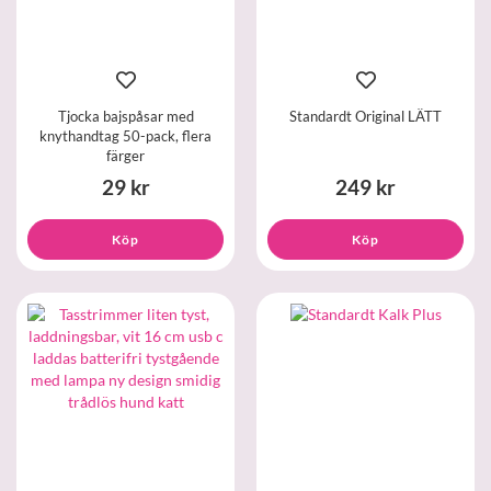
Tjocka bajspåsar med
Standardt Original LÄTT
knythandtag 50-pack, flera
färger
29 kr
249 kr
Köp
Köp