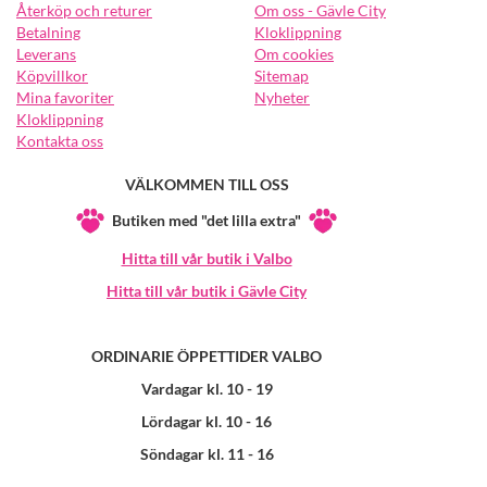
Återköp och returer
Om oss - Gävle City
Betalning
Kloklippning
Leverans
Om cookies
Köpvillkor
Sitemap
Mina favoriter
Nyheter
Kloklippning
Kontakta oss
VÄLKOMMEN TILL OSS
Butiken med "det lilla extra"
Hitta till vår butik i Valbo
Hitta till vår butik i Gävle City
ORDINARIE ÖPPETTIDER VALBO
Vardagar kl. 10 - 19
Lördagar kl. 10 - 16
Söndagar kl. 11 - 16