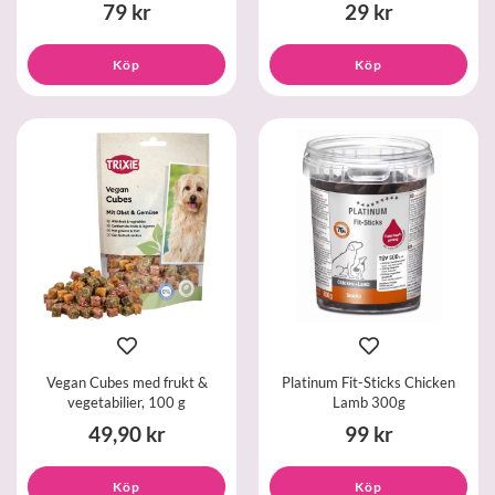
79 kr
29 kr
Köp
Köp
Vegan Cubes med frukt &
Platinum Fit-Sticks Chicken
vegetabilier, 100 g
Lamb 300g
49,90 kr
99 kr
Köp
Köp