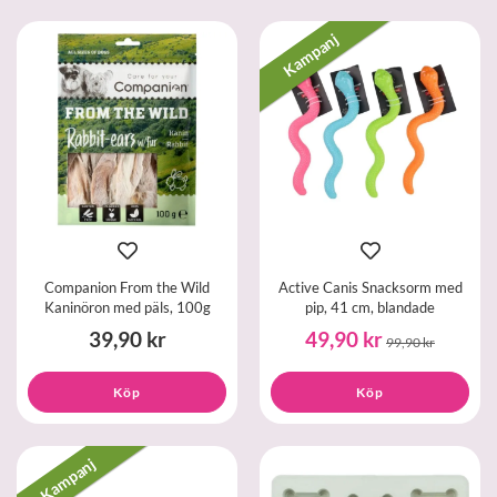
Kampanj
Companion From the Wild
Active Canis Snacksorm med
Kaninöron med päls, 100g
pip, 41 cm, blandade
39,90 kr
49,90 kr
99,90 kr
Köp
Köp
Kampanj