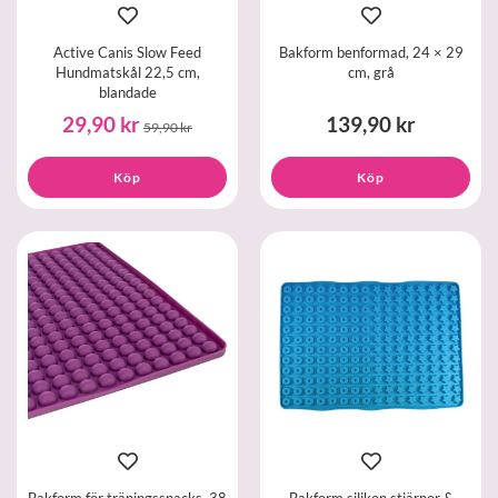
Active Canis Slow Feed
Bakform benformad, 24 × 29
Hundmatskål 22,5 cm,
cm, grå
blandade
29,90 kr
139,90 kr
59,90 kr
Köp
Köp
Bakform för träningssnacks, 38
Bakform silikon stjärnor &