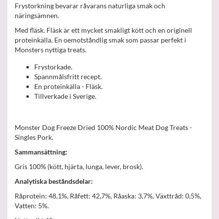
Frystorkning bevarar råvarans naturliga smak och
näringsämnen.
Med fläsk. Fläsk är ett mycket smakligt kött och en originell
proteinkälla. En oemotståndlig smak som passar perfekt i
Monsters nyttiga treats.
Frystorkade.
Spannmålsfritt recept.
En proteinkälla - Fläsk.
Tillverkade i Sverige.
Monster Dog Freeze Dried 100% Nordic Meat Dog Treats -
Singles Pork.
Sammansättning:
Gris 100% (kött, hjärta, lunga, lever, brosk).
Analytiska beståndsdelar:
Råprotein: 48,1%, Råfett: 42,7%, Råaska: 3,7%, Växttråd: 0,5%,
Vatten: 5%.