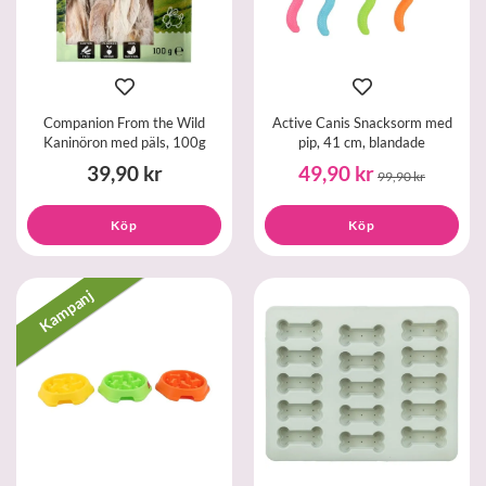
Companion From the Wild
Active Canis Snacksorm med
Kaninöron med päls, 100g
pip, 41 cm, blandade
39,90 kr
49,90 kr
99,90 kr
Köp
Köp
Kampanj