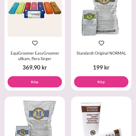
EquiGroomer EasyGroomer
Standardt Original NORMAL
ullkam, flera färger
369,90 kr
199 kr
Köp
Köp