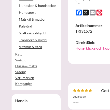
Hundskor & hundsockor
Facebook
X
Email
Pint
Hundsport
Matskål & matbar
Artikelnummer:
Pälsvård
TRI31572
Svalka & solskydd
Transport & skydd
Direktlänk:
Vitamin & vård
Högerklicka och kop
Katt
Smådjur
Husse & matte
Säsong
Varumärken
Kampanjer
Gott
2023-03-24
Handla
Maria