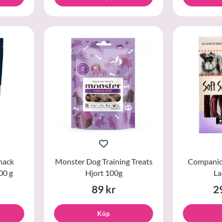
nack
Monster Dog Training Treats
Companio
00 g
Hjort 100g
La
89 kr
2
Köp