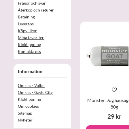
Frågor och svar
Återköp och returer
Betalning
Leverans
Köpvillkor
Mina favoriter
Kloklippning
Kontakta oss
Information
Om oss - Valbo
Om oss - Gävle City
Kloklippning
Monster Dog Sausag
Om cookies
80g
Sitemap
29 kr
Nyheter