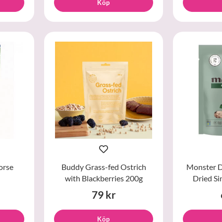
Köp
orse
Buddy Grass-fed Ostrich
Monster D
with Blackberries 200g
Dried Si
79 kr
Köp