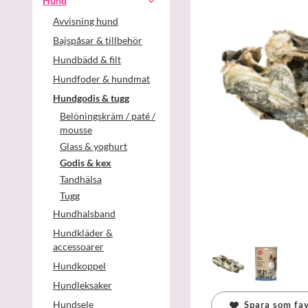
Hund
Avvisning hund
Bajspåsar & tillbehör
Hundbädd & filt
Hundfoder & hundmat
Hundgodis & tugg
Belöningskräm / paté /
mousse
Glass & yoghurt
Godis & kex
Tandhälsa
Tugg
Hundhalsband
Hundkläder &
accessoarer
Hundkoppel
Hundleksaker
Hundsele
Spara som fav