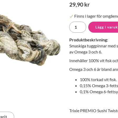
29,90 kr
Finns i lager för omgåen
Lägg i varu
Produktbeskrivning:
Smaskiga tuggpinnar med s
av Omega 3 och 6.
Innehåller 100% vit fisk oc
Omega 3 och 6 är bland ann
100% torkad vit fisk.
0,15% Omega 3-fetts
0,1% Omega 6-fettsy
Trixie PREMIO Sushi Twiste
orit