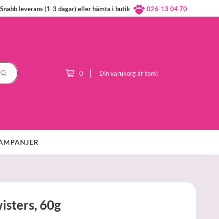
Snabb leverans (1-3 dagar) eller hämta i butik
026-13 04 70
0
Din varukorg är tom!
AMPANJER
isters, 60g