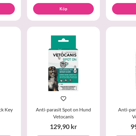
Köp
ck Key
Anti-parasit Spot on Hund
Anti-par
Vetocanis
V
129,90 kr
9