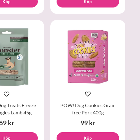
Köp
Köp
og Treats Freeze
POW! Dog Cookies Grain
ngles Lamb 45g
free Pork 400g
69 kr
99 kr
Köp
Köp