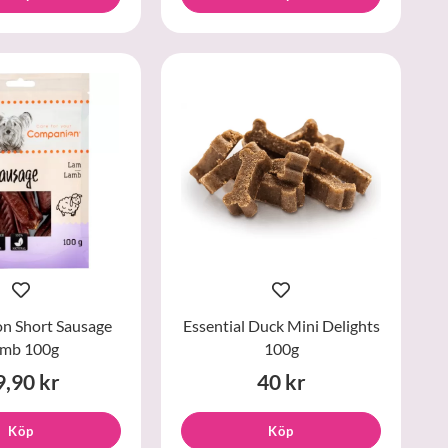
n Short Sausage
Essential Duck Mini Delights
mb 100g
100g
9,90 kr
40 kr
Köp
Köp