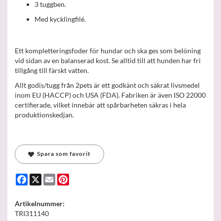
3 tuggben.
Med kycklingfilé.
Ett kompletteringsfoder för hundar och ska ges som belöning
vid sidan av en balanserad kost. Se alltid till att hunden har fri
tillgång till färskt vatten.
Allt godis/tugg från 2pets är ett godkänt och säkrat livsmedel
inom EU (HACCP) och USA (FDA). Fabriken är även ISO 22000
certifierade, vilket innebär att spårbarheten säkras i hela
produktionskedjan.
Spara som favorit
Facebook
X
Email
Pinterest
Artikelnummer:
TRI311140