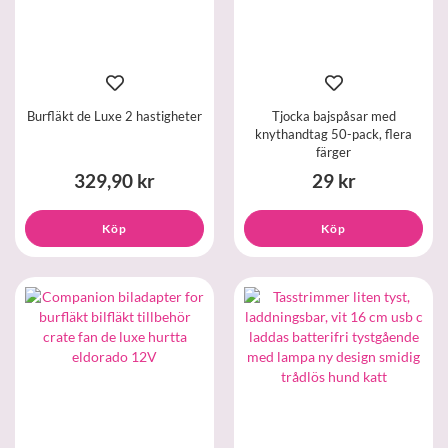
Burfläkt de Luxe 2 hastigheter
Tjocka bajspåsar med
knythandtag 50-pack, flera
färger
329,90 kr
29 kr
Köp
Köp