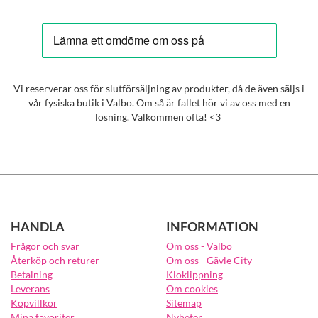
Vi reserverar oss för slutförsäljning av produkter, då de även säljs i
vår fysiska butik i Valbo. Om så är fallet hör vi av oss med en
lösning. Välkommen ofta! <3
HANDLA
INFORMATION
Frågor och svar
Om oss - Valbo
Återköp och returer
Om oss - Gävle City
Betalning
Kloklippning
Leverans
Om cookies
Köpvillkor
Sitemap
Mina favoriter
Nyheter