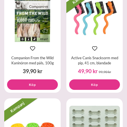
Companion From the Wild
Active Canis Snacksorm med
Kaninöron med päls, 100g
pip, 41 cm, blandade
39,90 kr
49,90 kr
99,90 kr
Köp
Köp
Kampanj