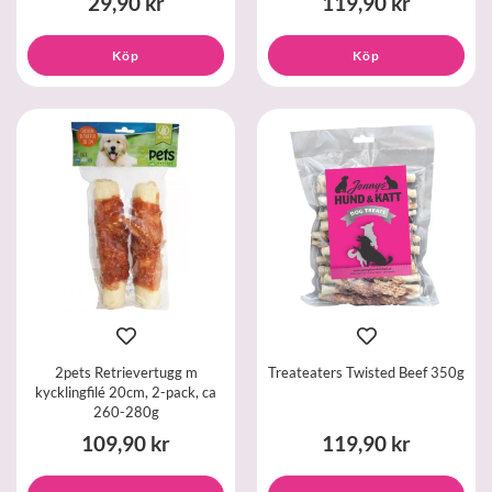
29,90 kr
119,90 kr
Köp
Köp
2pets Retrievertugg m
Treateaters Twisted Beef 350g
kycklingfilé 20cm, 2-pack, ca
260-280g
109,90 kr
119,90 kr