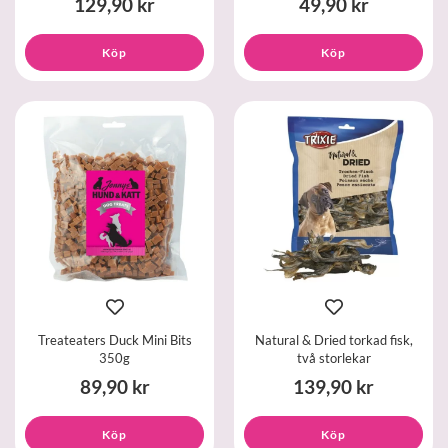
129,90 kr
49,90 kr
Köp
Köp
Treateaters Duck Mini Bits
Natural & Dried torkad fisk,
350g
två storlekar
89,90 kr
139,90 kr
Köp
Köp