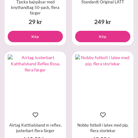
Tjocka bajspåsar med
Standardt Original LÄTT
knythandtag 50-pack, flera
färger
29 kr
249 kr
Köp
Köp
Airtag Katthalsband m reflex,
Nobby fotboll i latex med pip,
justerbart flera färger
flera storlekar