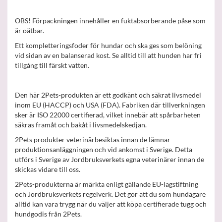
OBS! Förpackningen innehåller en fuktabsorberande påse som
är oätbar.
Ett kompletteringsfoder för hundar och ska ges som belöning
vid sidan av en balanserad kost. Se alltid till att hunden har fri
tillgång till färskt vatten.
Den här 2Pets-produkten är ett godkänt och säkrat livsmedel
inom EU (HACCP) och USA (FDA). Fabriken där tillverkningen
sker är ISO 22000 certifierad, vilket innebär att spårbarheten
säkras framåt och bakåt i livsmedelskedjan.
2Pets produkter veterinärbesiktas innan de lämnar
produktionsanläggningen och vid ankomst i Sverige. Detta
utförs i Sverige av Jordbruksverkets egna veterinärer innan de
skickas vidare till oss.
2Pets-produkterna är märkta enligt gällande EU-lagstiftning
och Jordbruksverkets regelverk. Det gör att du som hundägare
alltid kan vara trygg när du väljer att köpa certifierade tugg och
hundgodis från 2Pets.