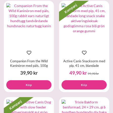
Kampanj
Companion From the Wild
Active Canis Snacksorm med
Kaninöron med päls, 100g
pip, 41 cm, blandade
39,90 kr
49,90 kr
99,90 kr
Köp
Köp
Kampanj