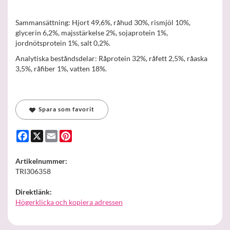
Sammansättning: Hjort 49,6%, råhud 30%, rismjöl 10%,
glycerin 6,2%, majsstärkelse 2%, sojaprotein 1%,
jordnötsprotein 1%, salt 0,2%.
Analytiska beståndsdelar: Råprotein 32%, råfett 2,5%, råaska
3,5%, råfiber 1%, vatten 18%.
Spara som favorit
Facebook
X
Email
Pinterest
Artikelnummer:
TRI306358
Direktlänk:
Högerklicka och kopiera adressen