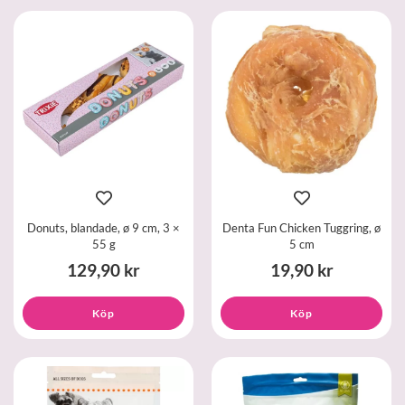
Donuts, blandade, ø 9 cm, 3 ×
Denta Fun Chicken Tuggring, ø
55 g
5 cm
129,90 kr
19,90 kr
Köp
Köp