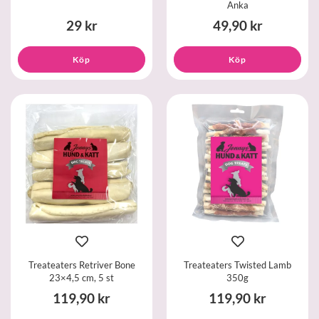
Anka
29 kr
49,90 kr
Köp
Köp
Treateaters Retriver Bone
Treateaters Twisted Lamb
23×4,5 cm, 5 st
350g
119,90 kr
119,90 kr