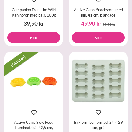
Companion From the Wild
Active Canis Snacksorm med
Kaninöron med päls, 100g
pip, 41 cm, blandade
39,90 kr
49,90 kr
99,90 kr
Köp
Köp
Kampanj
Active Canis Slow Feed
Bakform benformad, 24 × 29
Hundmatskål 22,5 cm,
cm, grå