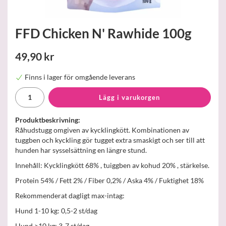
FFD Chicken N' Rawhide 100g
49,90 kr
Finns i lager för omgående leverans
Lägg i varukorgen
Produktbeskrivning:
Råhudstugg omgiven av kycklingkött. Kombinationen av
tuggben och kyckling gör tugget extra smaskigt och ser till att
hunden har sysselsättning en längre stund.
Innehåll: Kycklingkött 68% , tuiggben av kohud 20% , stärkelse.
Protein 54% / Fett 2% / Fiber 0,2% / Aska 4% / Fuktighet 18%
Rekommenderat dagligt max-intag:
Hund 1-10 kg: 0,5-2 st/dag
Hund >10 kg: 3-7 st/dag