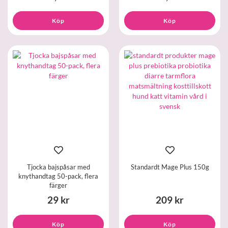
Köp
Köp
Tjocka bajspåsar med
Standardt Mage Plus 150g
knythandtag 50-pack, flera
färger
29 kr
209 kr
Köp
Köp