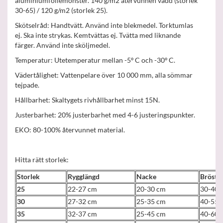
aluminiumfoliemönster. 140 g/m2 återvunnen vadd (storlek
30-65) / 120 g/m2 (storlek 25).
Skötselråd: Handtvätt. Använd inte blekmedel. Torktumlas
ej. Ska inte strykas. Kemtvättas ej. Tvätta med liknande
färger. Använd inte sköljmedel.
Temperatur: Utetemperatur mellan -5º C och -30º C.
Vädertålighet: Vattenpelare över 10 000 mm, alla sömmar
tejpade.
Hållbarhet: Skaltygets rivhållbarhet minst 15N.
Justerbarhet: 20% justerbarhet med 4-6 justeringspunkter.
EKO: 80-100% återvunnet material.
Hitta rätt storlek:
Storlek
Rygglängd
Nacke
Bröst
25
22-27 cm
20-30 cm
30-40 
30
27-32 cm
25-35 cm
40-55 
35
32-37 cm
25-45 cm
40-60 