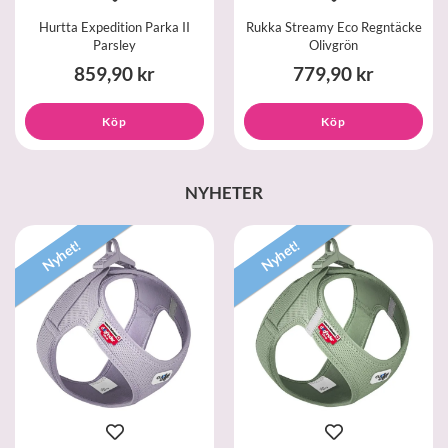
Hurtta Expedition Parka II
Rukka Streamy Eco Regntäcke
Parsley
Olivgrön
859,90 kr
779,90 kr
Köp
Köp
NYHETER
Nyhet!
Nyhet!