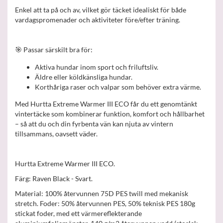
Enkel att ta på och av, vilket gör täcket idealiskt för både
vardagspromenader och aktiviteter före/efter träning.
🎯 Passar särskilt bra för:
Aktiva hundar inom sport och friluftsliv.
Äldre eller köldkänsliga hundar.
Korthåriga raser och valpar som behöver extra värme.
Med Hurtta Extreme Warmer III ECO får du ett genomtänkt
vintertäcke som kombinerar funktion, komfort och hållbarhet
– så att du och din fyrbenta vän kan njuta av vintern
tillsammans, oavsett väder.
Hurtta Extreme Warmer III ECO.
Färg: Raven Black - Svart.
Material: 100% återvunnen 75D PES twill med mekanisk
stretch. Foder: 50% återvunnen PES, 50% teknisk PES 180g
stickat foder, med ett värmereflekterande