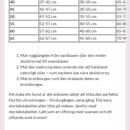
40
37-42 cm
30-50 cm
45-65 
45
42-47 cm
30-50 cm
50-70 
50
47-52 cm
35-55 cm
55-75 
55
52-57 cm
40-55 cm
60-80 
60
57-62 cm
40-60 cm
65-85 
65
62-67 cm
45-60 cm
70-90 
Mät rygglängden från nackbasen (där den möter
skuldrorna) till svansbasen.
Mät den nedre nackens omkrets där ett halsband
naturligt vilar – runt nackens bas nära skuldrorna.
Mät bröstkorgen runt den bredaste delen av
bröstkorgen.
Att mäta din hund är det enklaste sättet att hitta den perfekta
Hurtta-utrustningen – första gången, varje gång. Följ bara
storlekstabellen eller titta på videon. Jämför med
storlekstabellen. Lätt som en viftning med svansen och ett
viftande med öronen!