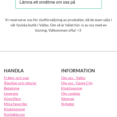
Vi reserverar oss för slutförsäljning av produkter, då de även säljs i
vår fysiska butik i Valbo. Om så är fallet hör vi av oss med en
lösning. Välkommen ofta! <3
HANDLA
INFORMATION
Frågor och svar
Om oss - Valbo
Återköp och returer
Om oss - Gävle City
Betalning
Kloklippning
Leverans
Om cookies
Köpvillkor
Sitemap
Mina favoriter
Nyheter
Kloklippning
Kontakta oss