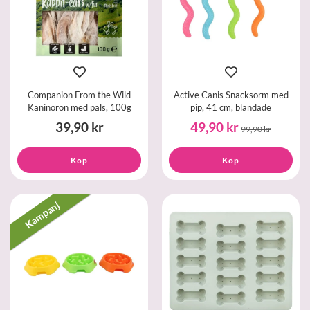
Companion From the Wild
Active Canis Snacksorm med
Kaninöron med päls, 100g
pip, 41 cm, blandade
39,90 kr
49,90 kr
99,90 kr
Köp
Köp
Kampanj