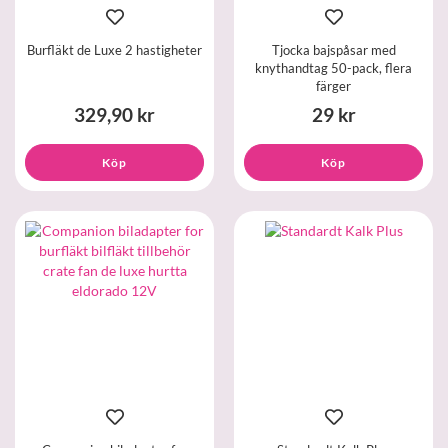
Burfläkt de Luxe 2 hastigheter
Tjocka bajspåsar med
knythandtag 50-pack, flera
färger
329,90 kr
29 kr
Köp
Köp