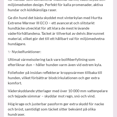
miljömedveten design. Perfekt för kalla promenader, aktiva
hundar och köldkänsliga raser.
Ge din hund det bästa skyddet mot vinterkylan med Hurtta
Extreme Warmer III ECO – ett avancerat och slitstarkt
hundtäcke utvecklat för att klara de mest krävande
väderförhållandena. Täcket är tillverkat av delvis återvunnet
material, vilket gör det till ett hållbart val för miljömedvetna
hundägare.
✨ Nyckelfunktioner:
Ultimat värmeisolering tack vare bollfiberfyllning som
efterliknar dun – håller hunden varm även vid extrem kyla.
Foliefoder på insidan reflekterar kroppsvärmen tillbaka till
hunden, vilket förbättrar blodcirkulationen och ger extra
komfort.
Väderskyddande ytterlager med över 10 000 mm vattenpelare
och tejpade sömmar – skyddar mot regn, snö och vind.
Hög krage och justerbar passform ger extra skydd för nacke
och bröst, samtidigt som täcket sitter bekvämt på olika
hundraser.