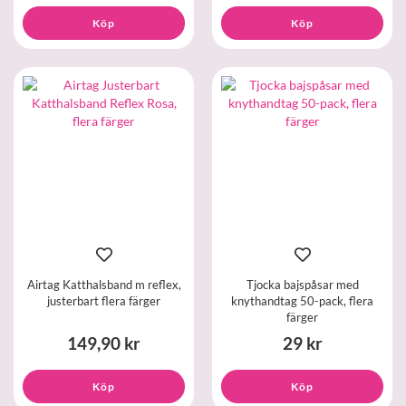
Köp
Köp
Airtag Katthalsband m reflex,
Tjocka bajspåsar med
justerbart flera färger
knythandtag 50-pack, flera
färger
149,90 kr
29 kr
Köp
Köp