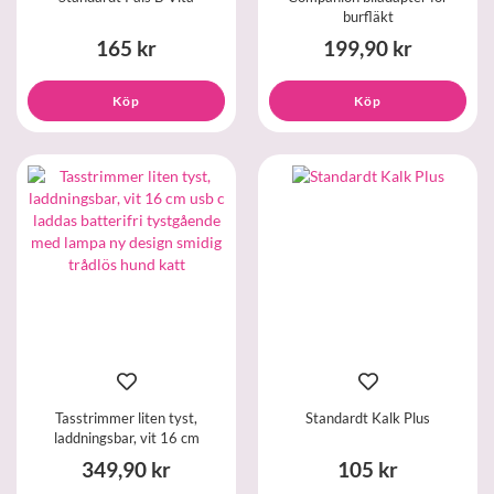
burfläkt
165 kr
199,90 kr
Köp
Köp
Tasstrimmer liten tyst,
Standardt Kalk Plus
laddningsbar, vit 16 cm
349,90 kr
105 kr