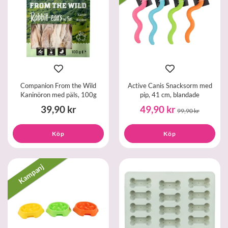
Companion From the Wild
Active Canis Snacksorm med
Kaninöron med päls, 100g
pip, 41 cm, blandade
39,90 kr
49,90 kr
99,90 kr
Köp
Köp
Kampanj