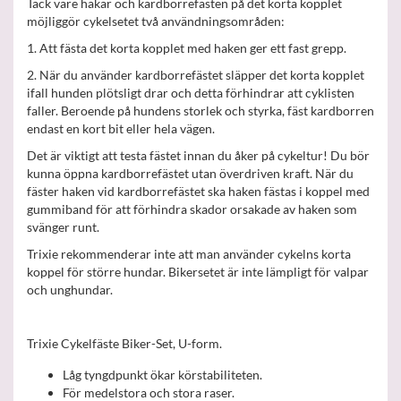
Tack vare hakar och kardborrefästen på det korta kopplet
möjliggör cykelsetet två användningsområden:
1. Att fästa det korta kopplet med haken ger ett fast grepp.
2. När du använder kardborrefästet släpper det korta kopplet
ifall hunden plötsligt drar och detta förhindrar att cyklisten
faller. Beroende på hundens storlek och styrka, fäst kardborren
endast en kort bit eller hela vägen.
Det är viktigt att testa fästet innan du åker på cykeltur! Du bör
kunna öppna kardborrefästet utan överdriven kraft. När du
fäster haken vid kardborrefästet ska haken fästas i koppel med
gummiband för att förhindra skador orsakade av haken som
svänger runt.
Trixie rekommenderar inte att man använder cykelns korta
koppel för större hundar. Bikersetet är inte lämpligt för valpar
och unghundar.
Trixie Cykelfäste Biker-Set, U-form.
Låg tyngdpunkt ökar körstabiliteten.
För medelstora och stora raser.