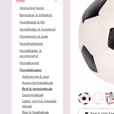
Hund
Avvisning hund
Bajspåsar & tillbehör
Hundbädd & filt
Hundfoder & hundmat
Hundgodis & tugg
Hundhalsband
Hundkläder &
accessoarer
Hundkoppel
Hundleksaker
Aktivering & spel
Apporteringsleksak
Boll & tennisleksak
Gummileksak
Latex, vinyl & pipande
leksak
Rep & tuggleksak
Spara som fav