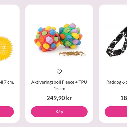
l 7 cm,
Aktiveringsboll Fleece + TPU
Raddog 6 
r
15 cm
249,90 kr
18
Köp