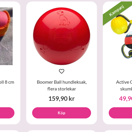
Kampanj
ll 8 cm
Boomer Ball hundleksak,
Active 
flera storlekar
skumb
159,90 kr
49,9
Köp