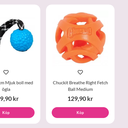
cm Mjuk boll med
Chuckit Breathe Right Fetch
ögla
Ball Medium
9,90 kr
129,90 kr
Köp
Köp