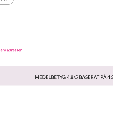
erest
iera adressen
MEDELBETYG
4.8
/5 BASERAT PÅ
4
S