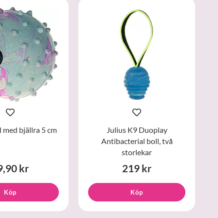
med bjällra 5 cm
Julius K9 Duoplay
Antibacterial boll, två
storlekar
9,90 kr
219 kr
Köp
Köp