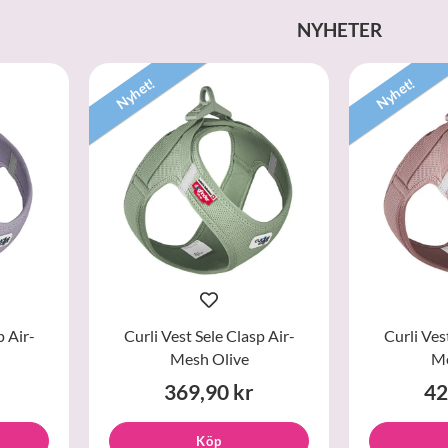
NYHETER
Nyhet!
Nyhet!
p Air-
Curli Vest Sele Clasp Air-
Curli Ves
Mesh Olive
Me
369,90 kr
42
Köp