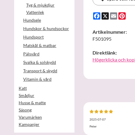
Tyg & mjukdjur
Vattenlek
Facebook
X
Email
Pint
Hundsele
Hundskor & hundsockor
Artikelnummer:
Hundsport
F501095
Matskål & matbar
Direktlänk:
Pälsvård
Högerklicka och kop
Svalka & solskydd
Transport & skydd
Vitamin & vård
Katt
Smådjur
Husse & matte
Säsong
Varumärken
2025-07-07
Kampanjer
Peter