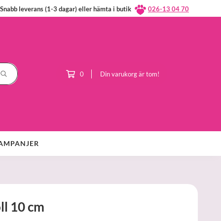
Snabb leverans (1-3 dagar) eller hämta i butik
026-13 04 70
0
Din varukorg är tom!
AMPANJER
ll 10 cm