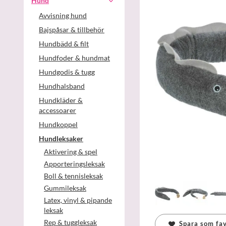
Hund
Avvisning hund
Bajspåsar & tillbehör
Hundbädd & filt
Hundfoder & hundmat
Hundgodis & tugg
Hundhalsband
Hundkläder &
accessoarer
Hundkoppel
Hundleksaker
Aktivering & spel
Apporteringsleksak
Boll & tennisleksak
Gummileksak
Latex, vinyl & pipande
leksak
Rep & tuggleksak
Spara som fav