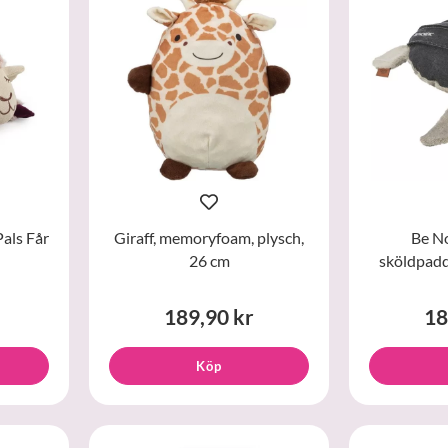
Pals Får
Giraff, memoryfoam, plysch,
Be N
26 cm
sköldpadd
189,90 kr
18
Köp