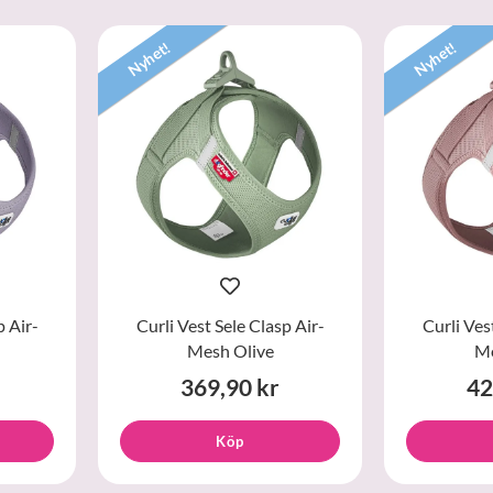
Nyhet!
Nyhet!
p Air-
Curli Vest Sele Clasp Air-
Curli Ves
Mesh Olive
Me
369,90 kr
42
Köp