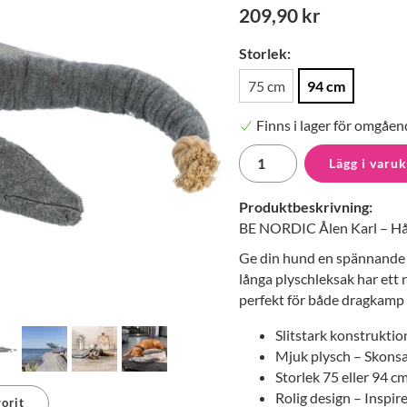
209,90 kr
Storlek:
75 cm
94 cm
Finns i lager för omgåen
Lägg i varu
Produktbeskrivning:
BE NORDIC Ålen Karl – Hål
Ge din hund en spännande 
långa plyschleksak har ett r
perfekt för både dragkamp 
Slitstark konstruktio
Mjuk plysch – Skons
Storlek 75 eller 94 c
Rolig design – Inspir
orit