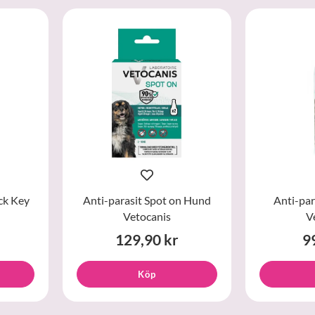
ck Key
Anti-parasit Spot on Hund
Anti-par
Vetocanis
V
129,90 kr
9
Köp