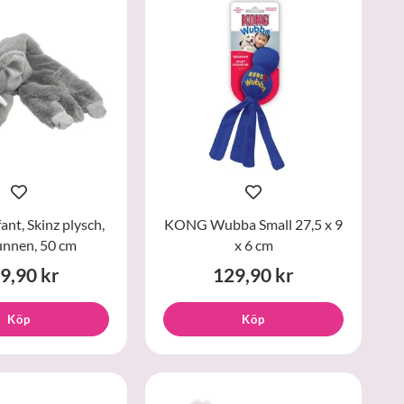
ant, Skinz plysch,
KONG Wubba Small 27,5 x 9
unnen, 50 cm
x 6 cm
9,90 kr
129,90 kr
Köp
Köp