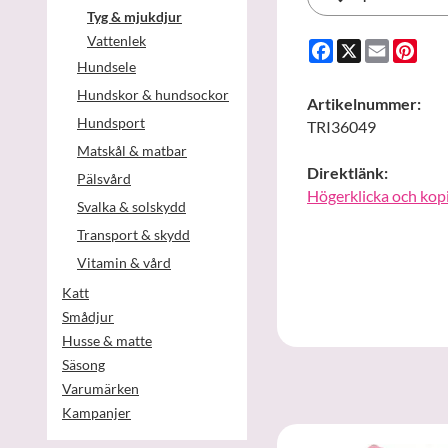
Tyg & mjukdjur
Vattenlek
Facebook
X
Email
Pint
Hundsele
Hundskor & hundsockor
Artikelnummer:
Hundsport
TRI36049
Matskål & matbar
Direktlänk:
Pälsvård
Högerklicka och kop
Svalka & solskydd
Transport & skydd
Vitamin & vård
Katt
Smådjur
Husse & matte
Säsong
Varumärken
Kampanjer