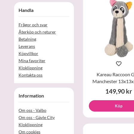
Handla
Frågor och svar
Återköp och returer
Betalning
Leverans
Köpvillkor
Mina favoriter
Kloklippning
Kareau Raccoon G
Kontakta oss
Manchester 13x13
149,90 kr
Information
Köp
Om oss - Valbo
Om oss - Gävle City
Kloklippning
Om cookies