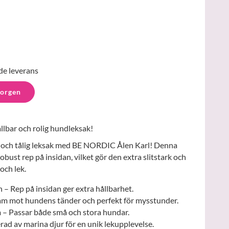
de leverans
korgen
lbar och rolig hundleksak!
och tålig leksak med BE NORDIC Ålen Karl! Denna
obust rep på insidan, vilket gör den extra slitstark och
och lek.
n – Rep på insidan ger extra hållbarhet.
am mot hundens tänder och perfekt för mysstunder.
m – Passar både små och stora hundar.
erad av marina djur för en unik lekupplevelse.