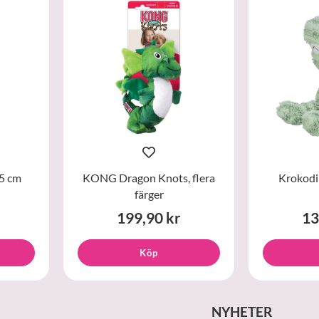
35 cm
KONG Dragon Knots, flera
Krokodil
färger
199,90 kr
13
Köp
NYHETER