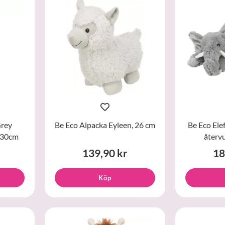
rey
Be Eco Alpacka Eyleen, 26 cm
Be Eco Elef
x30cm
återv
139,90 kr
18
Köp