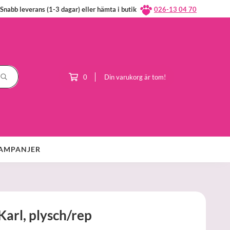
Snabb leverans (1-3 dagar) eller hämta i butik
026-13 04 70
0
Din varukorg är tom!
AMPANJER
Karl, plysch/rep