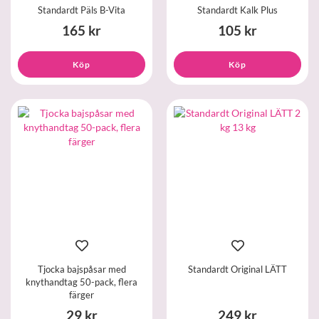
Standardt Päls B-Vita
Standardt Kalk Plus
165 kr
105 kr
Köp
Köp
Tjocka bajspåsar med
Standardt Original LÄTT
knythandtag 50-pack, flera
färger
29 kr
249 kr