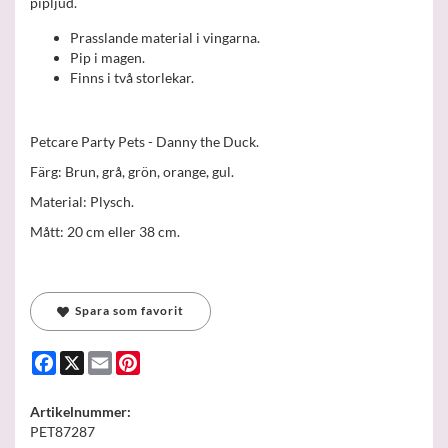
pipljud.
Prasslande material i vingarna.
Pip i magen.
Finns i två storlekar.
Petcare Party Pets - Danny the Duck.
Färg: Brun, grå, grön, orange, gul.
Material: Plysch.
Mått: 20 cm eller 38 cm.
Spara som favorit
Facebook
X
Email
Pinterest
Artikelnummer:
PET87287