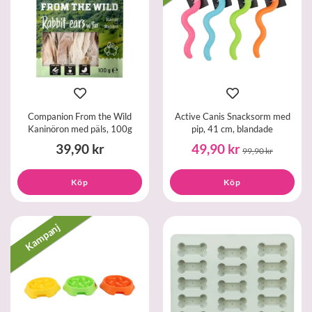
Companion From the Wild
Active Canis Snacksorm med
Kaninöron med päls, 100g
pip, 41 cm, blandade
39,90 kr
49,90 kr
99,90 kr
Köp
Köp
Kampanj