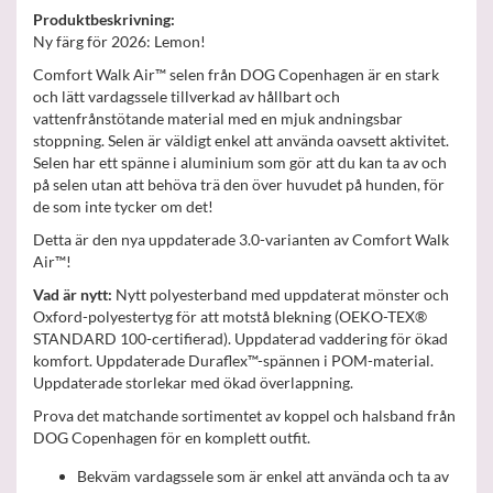
Produktbeskrivning:
Ny färg för 2026: Lemon!
Comfort Walk Air™ selen från DOG Copenhagen är en stark
och lätt vardagssele tillverkad av hållbart och
vattenfrånstötande material med en mjuk andningsbar
stoppning. Selen är väldigt enkel att använda oavsett aktivitet.
Selen har ett spänne i aluminium som gör att du kan ta av och
på selen utan att behöva trä den över huvudet på hunden, för
de som inte tycker om det!
Detta är den nya uppdaterade 3.0-varianten av Comfort Walk
Air™!
Vad är nytt:
Nytt polyesterband med uppdaterat mönster och
Oxford-polyestertyg för att motstå blekning (OEKO-TEX®
STANDARD 100-certifierad). Uppdaterad vaddering för ökad
komfort. Uppdaterade Duraflex™-spännen i POM-material.
Uppdaterade storlekar med ökad överlappning.
Prova det matchande sortimentet av koppel och halsband från
DOG Copenhagen för en komplett outfit.
Bekväm vardagssele som är enkel att använda och ta av