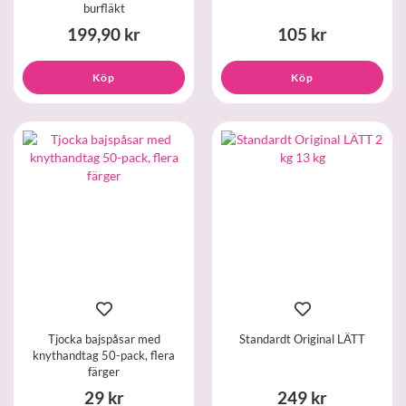
burfläkt
199,90 kr
105 kr
Köp
Köp
Tjocka bajspåsar med
Standardt Original LÄTT
knythandtag 50-pack, flera
färger
29 kr
249 kr