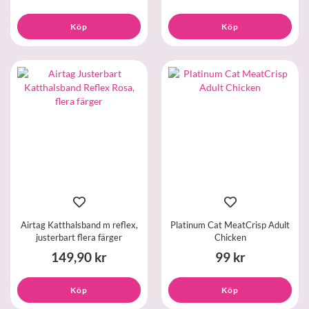
Köp
Köp
Airtag Katthalsband m reflex,
Platinum Cat MeatCrisp Adult
justerbart flera färger
Chicken
149,90 kr
99 kr
Köp
Köp