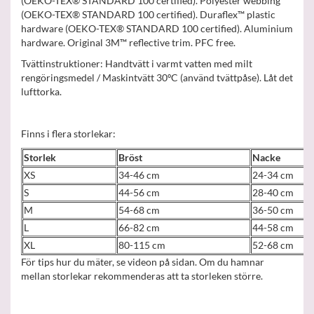
(OEKO-TEX® STANDARD 100 certified). Polyester webbing
(OEKO-TEX® STANDARD 100 certified). Duraflex™ plastic
hardware (OEKO-TEX® STANDARD 100 certified). Aluminium
hardware. Original 3M™ reflective trim. PFC free.
Tvättinstruktioner: Handtvätt i varmt vatten med milt
rengöringsmedel / Maskintvätt 30ºC (använd tvättpåse). Låt det
lufttorka.
Finns i flera storlekar:
Storlek
Bröst
Nacke
XS
34-46 cm
24-34 cm
S
44-56 cm
28-40 cm
M
54-68 cm
36-50 cm
L
66-82 cm
44-58 cm
XL
80-115 cm
52-68 cm
För tips hur du mäter, se videon på sidan. Om du hamnar
mellan storlekar rekommenderas att ta storleken större.