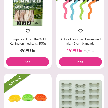
Companion From the Wild
Active Canis Snacksorm med
Kaninöron med päls, 100g
pip, 41 cm, blandade
39,90 kr
49,90 kr
99,90 kr
Köp
Köp
Kampanj