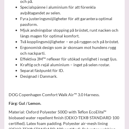
och på.
Specialspänne i aluminium för att förenkla
av/påtagandet av selen.
Fyra justeringsmöjligheter för att garantera optimal
passform.
Mjuk andningsbar stopping på bröstet, runt nacken och
längs magen för optimal komfort.
Två kopplingsmöjligheter – en på ryggen och på bröstet.
Ergonomisk design som är skonsam mot hundens rygg
och nackparti.
Effektiva 3M™ reflexer för utökad synlighet i svagt ljus.
Kraftig och rejäl aluminium – inget på selen rostar.
Separat fästpunkt för ID.
Designad i Danmark.
DOG Copenhagen Comfort Walk Air™ 3.0 Harness.
Färg: Gul / Lemon.
Material: Oxford Polyester 500D with Teflon EcoElite™
biobased water repellent finish (OEKO-TEX® STANDARD 100
certified). Latex foam padding. Polyester air-mesh lining