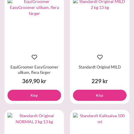
EquiGroomer EasyGroomer
Standardt Original MILD
ullkam, flera färger
369,90 kr
229 kr
Köp
Köp