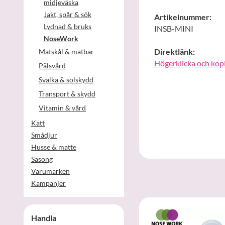
midjeväska
Jakt, spår & sök
Artikelnummer:
Lydnad & bruks
INSB-MINI
NoseWork
Direktlänk:
Matskål & matbar
Högerklicka och kop
Pälsvård
Svalka & solskydd
Transport & skydd
Vitamin & vård
Katt
Smådjur
Husse & matte
Säsong
Varumärken
Kampanjer
Handla