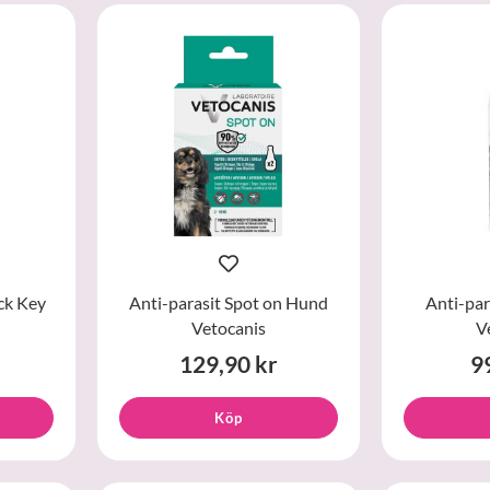
ck Key
Anti-parasit Spot on Hund
Anti-par
Vetocanis
V
129,90 kr
9
Köp