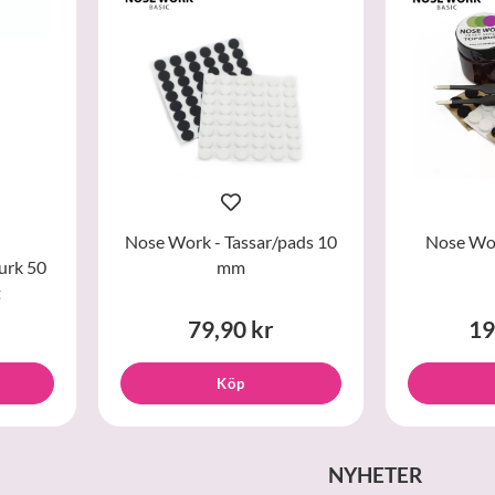
Nose Work - Tassar/pads 10
Nose Work
urk 50
mm
t
79,90 kr
19
Köp
NYHETER