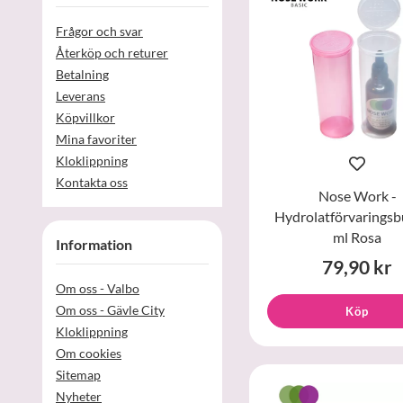
Frågor och svar
Återköp och returer
Betalning
Leverans
Köpvillkor
Mina favoriter
Kloklippning
Kontakta oss
Nose Work -
Hydrolatförvaringsb
ml Rosa
Information
79,90 kr
Om oss - Valbo
Om oss - Gävle City
Köp
Kloklippning
Om cookies
Sitemap
Nyheter