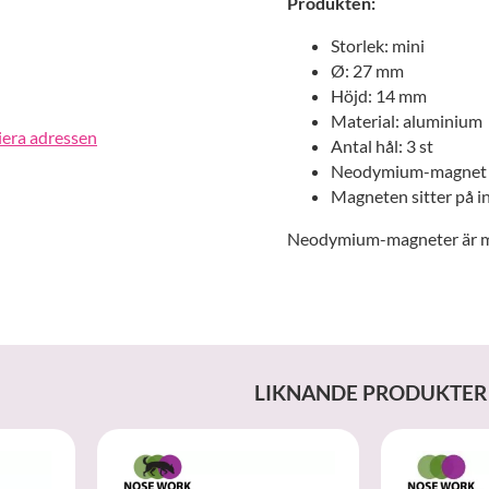
Produkten:
Storlek: mini
Ø: 27 mm
Höjd: 14 mm
Material: aluminium
iera adressen
Antal hål: 3 st
Neodymium-magnet
Magneten sitter på i
Neodymium-magneter är myc
LIKNANDE PRODUKTER