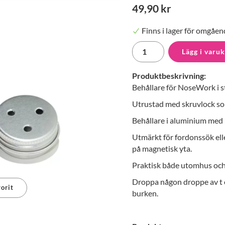
49,90 kr
Finns i lager för omgåen
Lägg i varu
Produktbeskrivning:
Behållare för NoseWork i st
Utrustad med skruvlock som 
Behållare i aluminium med 
Utmärkt för fordonssök el
på magnetisk yta.
Praktisk både utomhus oc
Droppa någon droppe av t e
orit
burken.
erest