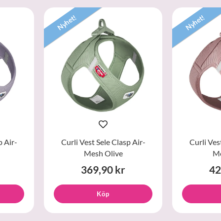
Nyhet!
Nyhet!
p Air-
Curli Vest Sele Clasp Air-
Curli Ves
Mesh Olive
Me
369,90 kr
42
Köp