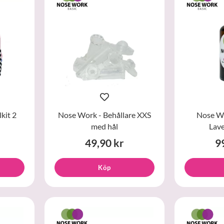
kit 2
Nose Work - Behållare XXS
Nose Wo
med hål
Lave
49,90 kr
9
Köp