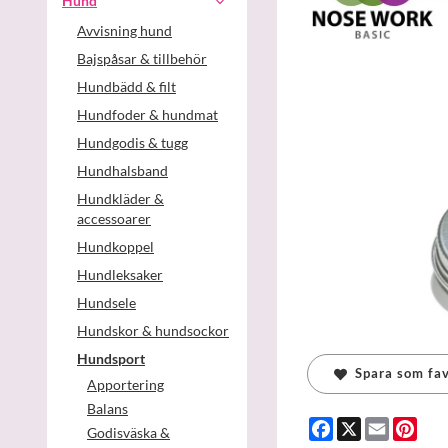
Hund
Avvisning hund
Bajspåsar & tillbehör
Hundbädd & filt
Hundfoder & hundmat
Hundgodis & tugg
Hundhalsband
Hundkläder &
accessoarer
Hundkoppel
Hundleksaker
Hundsele
Hundskor & hundsockor
Hundsport
Spara som fav
Apportering
Balans
Facebook
X
Email
Pint
Godisväska &