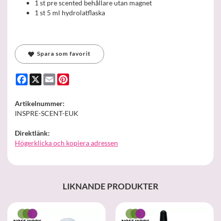
1 st pre scented behållare utan magnet
1 st 5 ml hydrolatflaska
Spara som favorit
Facebook
X
Email
Pinterest
Artikelnummer:
INSPRE-SCENT-EUK
Direktlänk:
Högerklicka och kopiera adressen
LIKNANDE PRODUKTER