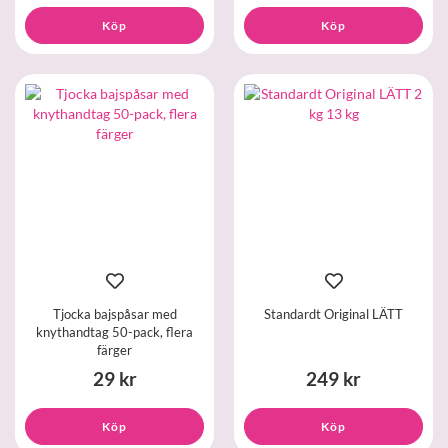
Köp
Köp
Tjocka bajspåsar med
Standardt Original LÄTT
knythandtag 50-pack, flera
färger
29 kr
249 kr
Köp
Köp