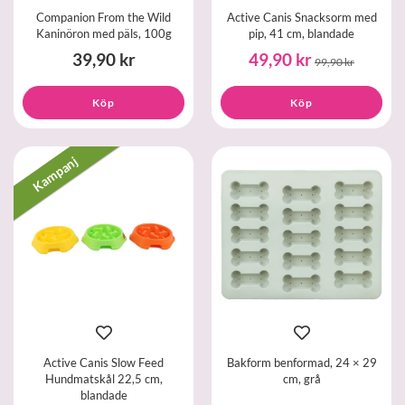
Companion From the Wild
Active Canis Snacksorm med
Kaninöron med päls, 100g
pip, 41 cm, blandade
39,90 kr
49,90 kr
99,90 kr
Köp
Köp
Kampanj
Active Canis Slow Feed
Bakform benformad, 24 × 29
Hundmatskål 22,5 cm,
cm, grå
blandade