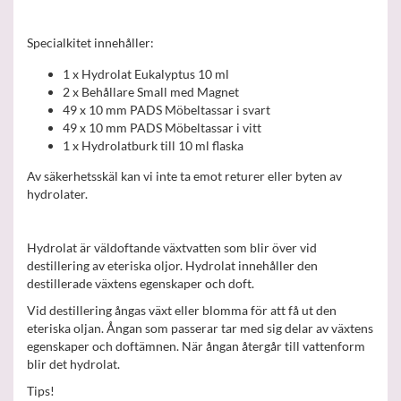
Specialkitet innehåller:
1 x Hydrolat Eukalyptus 10 ml
2 x Behållare Small med Magnet
49 x 10 mm PADS Möbeltassar i svart
49 x 10 mm PADS Möbeltassar i vitt
1 x Hydrolatburk till 10 ml flaska
Av säkerhetsskäl kan vi inte ta emot returer eller byten av
hydrolater.
Hydrolat är väldoftande växtvatten som blir över vid
destillering av eteriska oljor. Hydrolat innehåller den
destillerade växtens egenskaper och doft.
Vid destillering ångas växt eller blomma för att få ut den
eteriska oljan. Ångan som passerar tar med sig delar av växtens
egenskaper och doftämnen. När ångan återgår till vattenform
blir det hydrolat.
Tips!