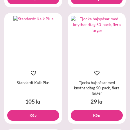
Standardt Kalk Plus
Tjocka bajspåsar med
knythandtag 50-pack, flera
färger
105 kr
29 kr
Köp
Köp