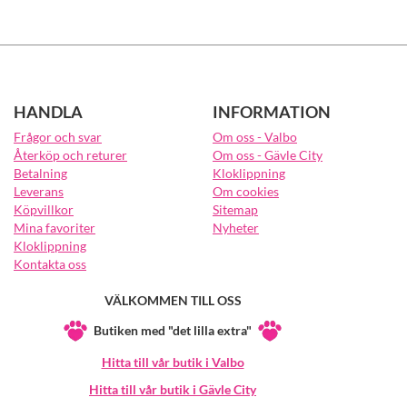
HANDLA
INFORMATION
Frågor och svar
Om oss - Valbo
Återköp och returer
Om oss - Gävle City
Betalning
Kloklippning
Leverans
Om cookies
Köpvillkor
Sitemap
Mina favoriter
Nyheter
Kloklippning
Kontakta oss
VÄLKOMMEN TILL OSS
Butiken med "det lilla extra"
Hitta till vår butik i Valbo
Hitta till vår butik i Gävle City