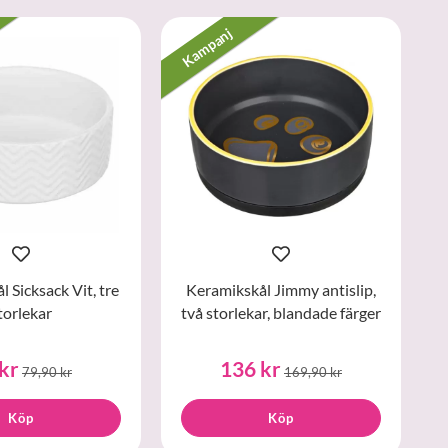
Kampanj
 Sicksack Vit, tre
Keramikskål Jimmy antislip,
torlekar
två storlekar, blandade färger
kr
136 kr
79,90 kr
169,90 kr
Köp
Köp