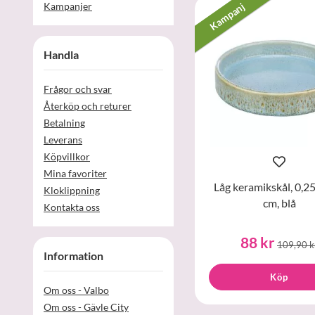
Kampanjer
Kampanj
Handla
Frågor och svar
Återköp och returer
Betalning
Leverans
Köpvillkor
Mina favoriter
Låg keramikskål, 0,25
Kloklippning
cm, blå
Kontakta oss
88 kr
109,90 k
Information
Köp
Om oss - Valbo
Om oss - Gävle City