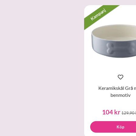
Kampanj
Keramikskål Grå 
benmotiv
104 kr
129,90 
Köp