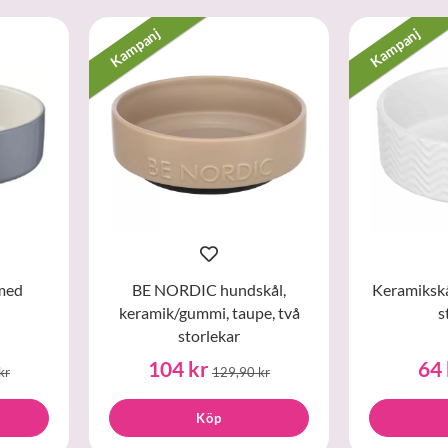
Kampanj
Kampanj
med
BE NORDIC hundskål,
Keramikskål
keramik/gummi, taupe, två
s
storlekar
104 kr
64 
kr
129,90 kr
Köp