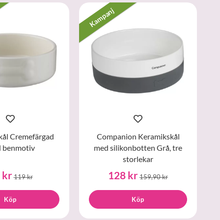
Kampanj
kål Cremefärgad
Companion Keramikskål
 benmotiv
med silikonbotten Grå, tre
storlekar
 kr
128 kr
119 kr
159,90 kr
Köp
Köp