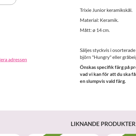
Trixie Junior keramikskål.
erest
Material: Keramik.
Mått: ø 14 cm.
Säljes styckvis i osorterad
björn "Hungry" eller gråbei
iera adressen
Önskas specifik färg på pr
vad vi kan för att du ska f
en slumpvis vald färg.
LIKNANDE PRODUKTER