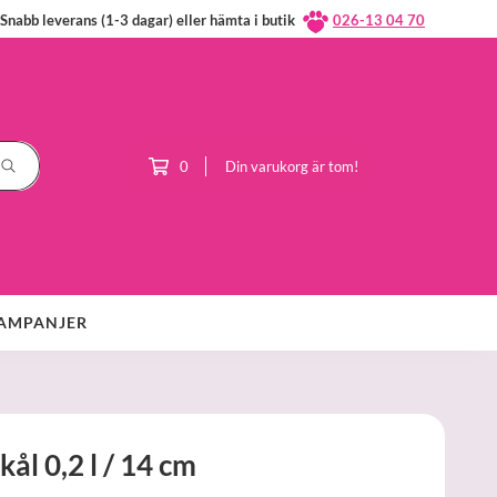
Snabb leverans (1-3 dagar) eller hämta i butik
026-13 04 70
0
Din varukorg är tom!
AMPANJER
ål 0,2 l / 14 cm