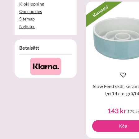
Kloklippning
Kampanj
Om cookies
Sitemap
Nyheter
Betalsätt
Slow Feed skål, kerami
l/ø 14 cm, grå/b
143 kr
179 k
Köp