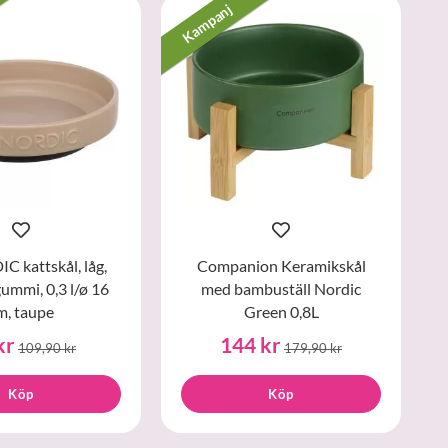
Kampanj
 kattskål, låg,
Companion Keramikskål
ummi, 0,3 l/ø 16
med bambuställ Nordic
m, taupe
Green 0,8L
kr
144 kr
109,90 kr
179,90 kr
Köp
Köp