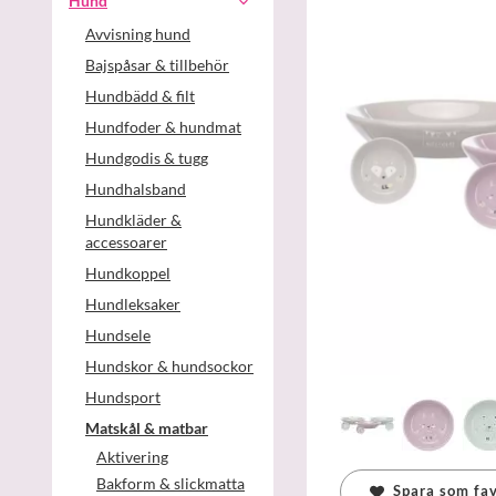
Hund
Avvisning hund
Bajspåsar & tillbehör
Hundbädd & filt
Hundfoder & hundmat
Hundgodis & tugg
Hundhalsband
Hundkläder &
accessoarer
Hundkoppel
Hundleksaker
Hundsele
Hundskor & hundsockor
Hundsport
Matskål & matbar
Aktivering
Bakform & slickmatta
Spara som fav