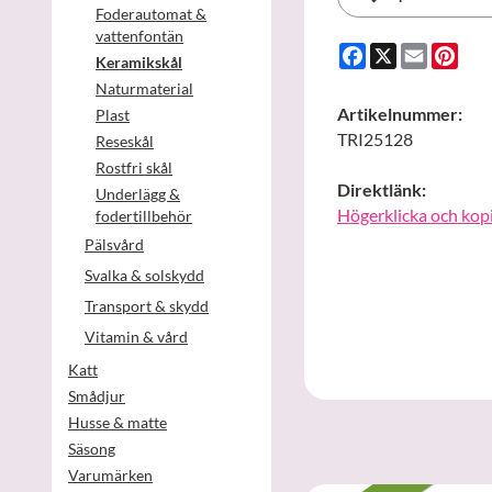
Foderautomat &
vattenfontän
Facebook
X
Email
Pint
Keramikskål
Naturmaterial
Artikelnummer:
Plast
TRI25128
Reseskål
Rostfri skål
Direktlänk:
Underlägg &
Högerklicka och kop
fodertillbehör
Pälsvård
Svalka & solskydd
Transport & skydd
Vitamin & vård
Katt
Smådjur
Husse & matte
Säsong
Varumärken