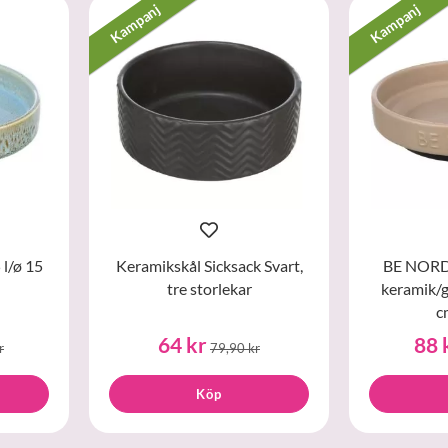
Kampanj
Kampanj
 l/ø 15
Keramikskål Sicksack Svart,
BE NORDIC
tre storlekar
keramik/g
c
64 kr
88 
r
79,90 kr
Köp