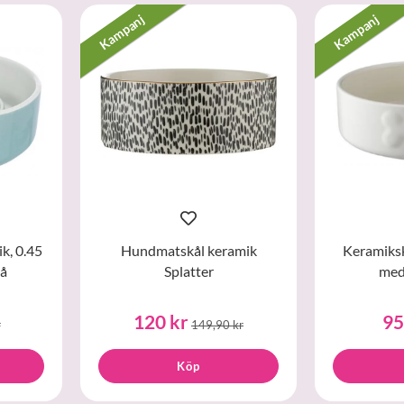
Kampanj
Kampanj
k, 0.45
Hundmatskål keramik
Keramiks
lå
Splatter
med
120 kr
95
r
149,90 kr
Köp