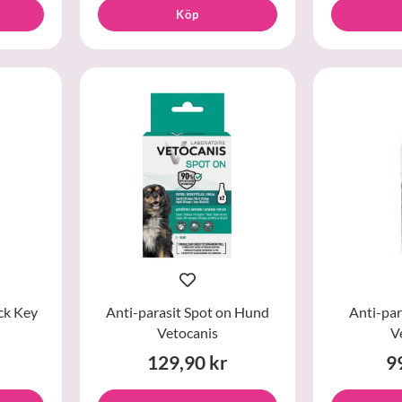
Köp
ck Key
Anti-parasit Spot on Hund
Anti-par
Vetocanis
V
129,90 kr
9