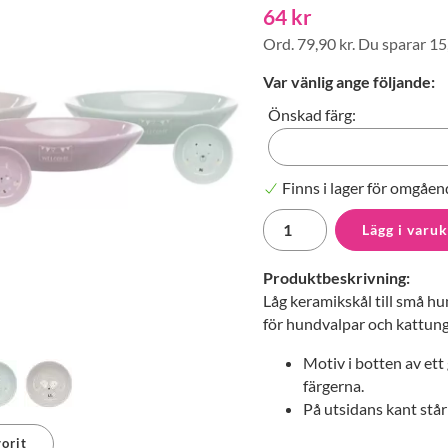
64 kr
Ord.
79,90 kr
. Du sparar
15
Var vänlig ange följande:
Önskad färg:
Finns i lager för omgåen
Lägg i varu
Produktbeskrivning:
Låg keramikskål till små hun
för hundvalpar och kattung
Motiv i botten av ett 
färgerna.
På utsidans kant stå
orit