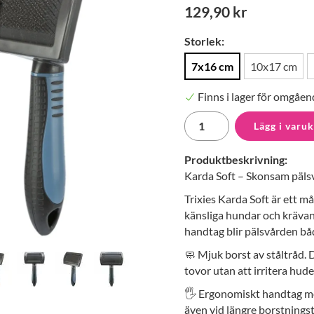
129,90 kr
Storlek:
7x16 cm
10x17 cm
Finns i lager för omgåen
Lägg i varu
Produktbeskrivning:
Karda Soft – Skonsam pälsvå
Trixies Karda Soft är ett m
känsliga hundar och kräva
handtag blir pälsvården båd
🧼 Mjuk borst av ståltråd. 
tovor utan att irritera hude
🖐️ Ergonomiskt handtag m
även vid längre borstningsti