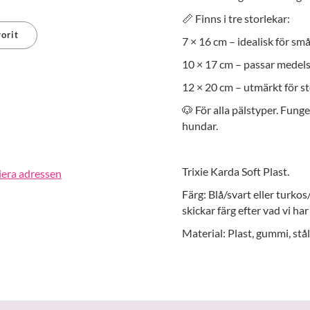
📏 Finns i tre storlekar:
orit
7 × 16 cm – idealisk för sm
10 × 17 cm – passar medels
erest
12 × 20 cm – utmärkt för stö
🐶 För alla pälstyper. Funge
hundar.
Trixie Karda Soft Plast.
iera adressen
Färg: Blå/svart eller turkos
skickar färg efter vad vi h
Material: Plast, gummi, stål