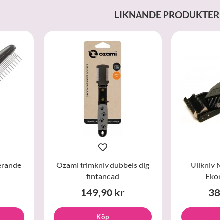
LIKNANDE PRODUKTER
erande
Ozami trimkniv dubbelsidig
Ullkniv 
fintandad
Eko
149,90 kr
38
Köp