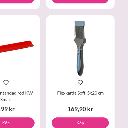
fintandad röd KW
Flexkarda Soft, 5x20 cm
Smart
199 kr
169,90 kr
Köp
Köp