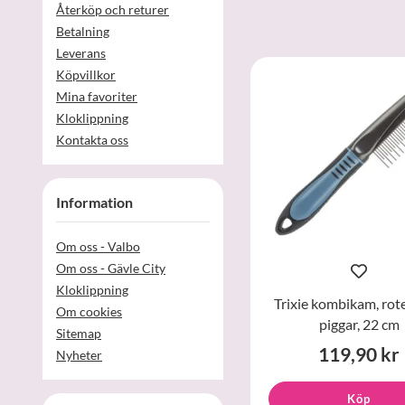
Återköp och returer
Betalning
Leverans
Köpvillkor
Mina favoriter
Kloklippning
Kontakta oss
Information
Om oss - Valbo
Om oss - Gävle City
Kloklippning
Trixie kombikam, rot
Om cookies
piggar, 22 cm
Sitemap
119,90 kr
Nyheter
Köp