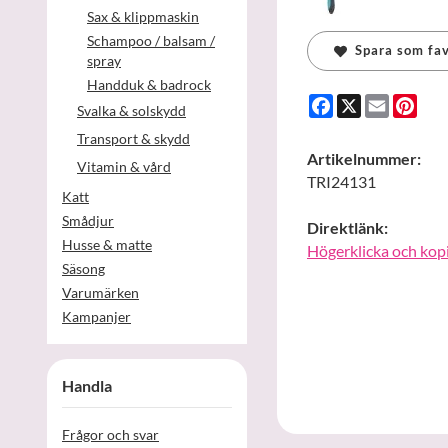
Sax & klippmaskin
Schampoo / balsam /
Spara som fav
spray
Handduk & badrock
Facebook
X
Email
Pint
Svalka & solskydd
Transport & skydd
Artikelnummer:
Vitamin & vård
TRI24131
Katt
Smådjur
Direktlänk:
Husse & matte
Högerklicka och kop
Säsong
Varumärken
Kampanjer
Handla
Frågor och svar