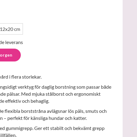
12x20 cm
de leverans
korgen
rd i flera storlekar.
ångsidigt verktyg för daglig borstning som passar både
nde pälsar. Med mjuka stålborst och ergonomiskt
e effektiv och behaglig.
De flexibla borststråna avlägsnar lös päls, smuts och
n – perfekt för känsliga hundar och katter.
ed gummigrepp. Ger ett stabilt och bekvämt grepp
llfällen.