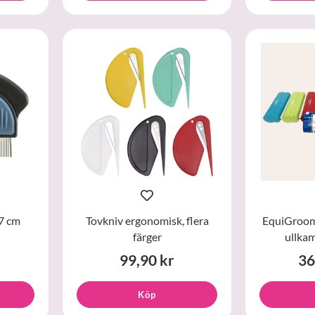
7 cm
Tovkniv ergonomisk, flera
EquiGroo
färger
ullkam
99,90 kr
36
Köp