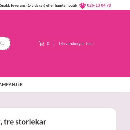
Snabb leverans (1-3 dagar) eller hämta i butik
026-13 04 70
0
Din varukorg är tom!
AMPANJER
, tre storlekar