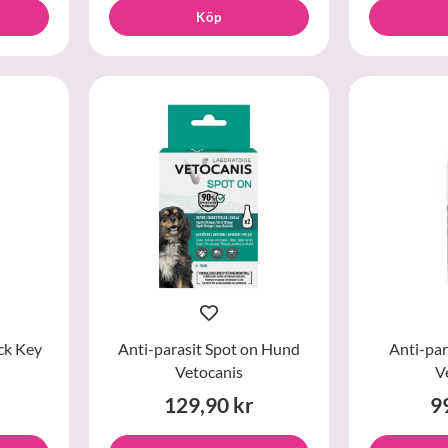
Köp
ck Key
Anti-parasit Spot on Hund
Anti-par
Vetocanis
V
129,90 kr
9