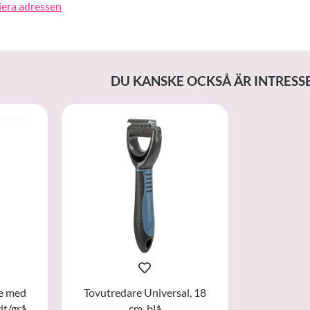
iera adressen
DU KANSKE OCKSÅ ÄR INTRESS
te med
Tovutredare Universal, 18
it/grå
cm, blå