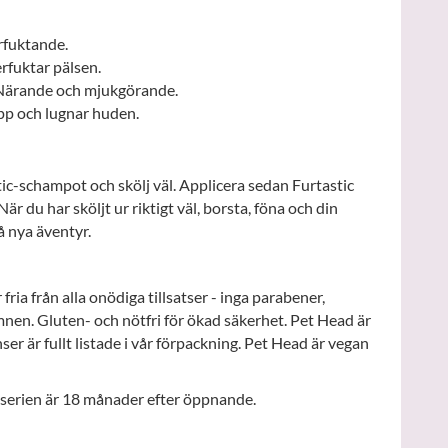
rfuktande.
rfuktar pälsen.
 Närande och mjukgörande.
pp och lugnar huden.
c-schampot och skölj väl. Applicera sedan Furtastic
är du har sköljt ur riktigt väl, borsta, föna och din
å nya äventyr.
ria från alla onödiga tillsatser - inga parabener,
mnen. Gluten- och nötfri för ökad säkerhet. Pet Head är
ser är fullt listade i vår förpackning. Pet Head är vegan
-serien är 18 månader efter öppnande.