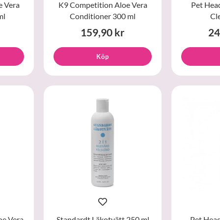
e Vera
K9 Competition Aloe Vera
Pet Head
ml
Conditioner 300 ml
Cl
159,90 kr
24
Köp
oe Vera
Standardt Läkotvätt 250 ml
Pet Head