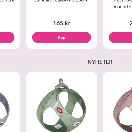
Deodoriz
165 kr
Köp
NYHETER