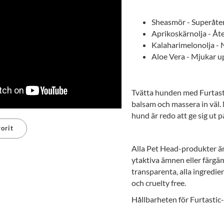
Sheasmör - Superåte
Aprikoskärnolja - Åte
Kalaharimelonolja -
Aloe Vera - Mjukar u
Tvätta hunden med Furtasti
balsam och massera in väl. N
hund är redo att ge sig ut p
orit
Alla Pet Head-produkter är f
erest
ytaktiva ämnen eller färgä
transparenta, alla ingredien
och cruelty free.
Hållbarheten för Furtastic