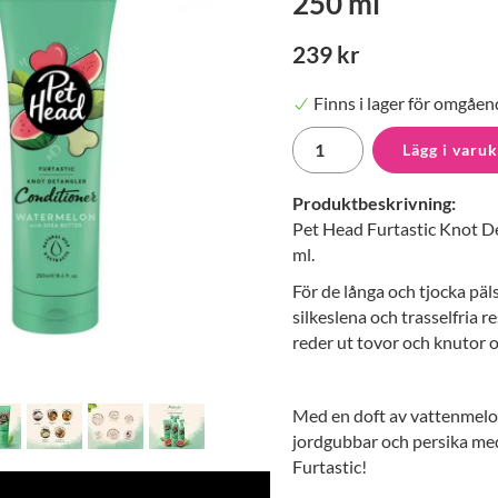
250 ml
239 kr
Finns i lager för omgåen
Lägg i varu
Produktbeskrivning:
Pet Head Furtastic Knot D
ml.
För de långa och tjocka päl
silkeslena och trasselfria 
reder ut tovor och knutor 
Med en doft av vattenmelon
jordgubbar och persika med 
Furtastic!