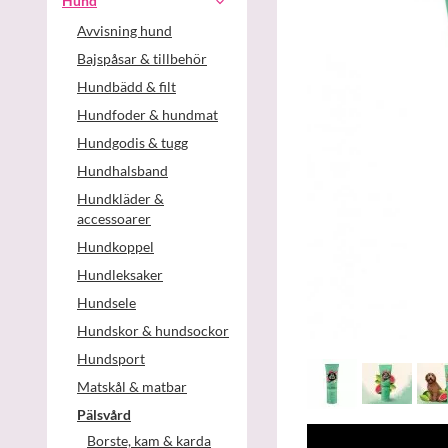
Hund
Avvisning hund
Bajspåsar & tillbehör
Hundbädd & filt
Hundfoder & hundmat
Hundgodis & tugg
Hundhalsband
Hundkläder &
accessoarer
Hundkoppel
Hundleksaker
Hundsele
Hundskor & hundsockor
Hundsport
Matskål & matbar
Pälsvård
Borste, kam & karda