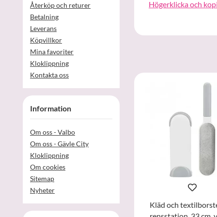
Högerklicka och kop
Återköp och returer
Betalning
Leverans
Köpvillkor
Mina favoriter
Kloklippning
Kontakta oss
Information
Om oss - Valbo
Om oss - Gävle City
Kloklippning
Om cookies
Sitemap
Nyheter
Kläd och textilbors
rensstation, 33 cm, v