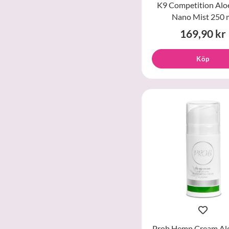
K9 Competition Alo
Nano Mist 250 
169,90 kr
Köp
Prob Hemp Cream Al