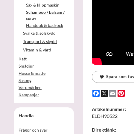
Sax & klippmaskin
Schampoo / balsam /
spray
Handduk & badrock
Svalka & solskydd
Transport & skydd
Vitamin & vård
Katt
Smådjur
Husse & matte
Spara som fav
Säsong
Varumärken
Facebook
X
Email
Pint
Kampanjer
Artikelnummer:
Handla
ELDH90522
Direktlänk:
Frågor och svar