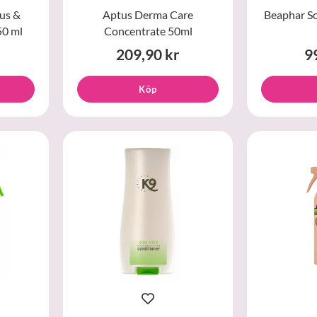
us &
Aptus Derma Care
Beaphar S
50 ml
Concentrate 50ml
209,90 kr
9
Köp