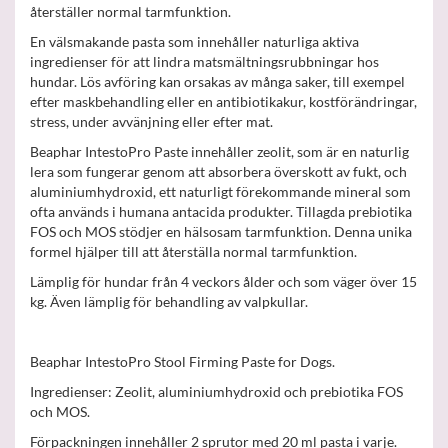
återställer normal tarmfunktion.
En välsmakande pasta som innehåller naturliga aktiva
ingredienser för att lindra matsmältningsrubbningar hos
hundar. Lös avföring kan orsakas av många saker, till exempel
efter maskbehandling eller en antibiotikakur, kostförändringar,
stress, under avvänjning eller efter mat.
Beaphar IntestoPro Paste innehåller zeolit, som är en naturlig
lera som fungerar genom att absorbera överskott av fukt, och
aluminiumhydroxid, ett naturligt förekommande mineral som
ofta används i humana antacida produkter. Tillagda prebiotika
FOS och MOS stödjer en hälsosam tarmfunktion. Denna unika
formel hjälper till att återställa normal tarmfunktion.
Lämplig för hundar från 4 veckors ålder och som väger över 15
kg. Även lämplig för behandling av valpkullar.
Beaphar IntestoPro Stool Firming Paste for Dogs.
Ingredienser: Zeolit, aluminiumhydroxid och prebiotika FOS
och MOS.
Förpackningen innehåller 2 sprutor med 20 ml pasta i varje.