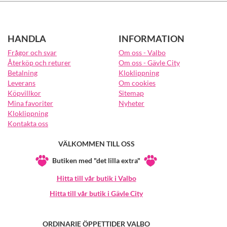
HANDLA
INFORMATION
Frågor och svar
Om oss - Valbo
Återköp och returer
Om oss - Gävle City
Betalning
Kloklippning
Leverans
Om cookies
Köpvillkor
Sitemap
Mina favoriter
Nyheter
Kloklippning
Kontakta oss
VÄLKOMMEN TILL OSS
Butiken med "det lilla extra"
Hitta till vår butik i Valbo
Hitta till vår butik i Gävle City
ORDINARIE ÖPPETTIDER VALBO