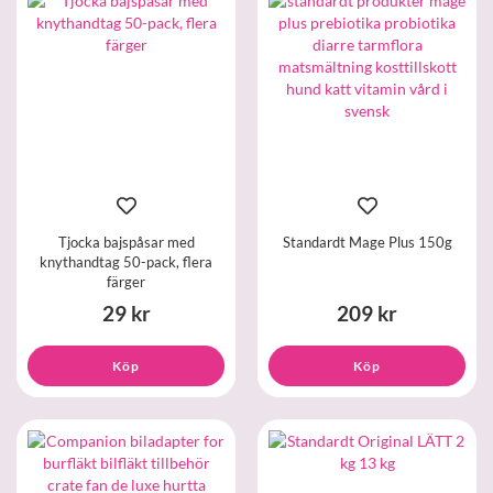
Tjocka bajspåsar med
Standardt Mage Plus 150g
knythandtag 50-pack, flera
färger
29 kr
209 kr
Köp
Köp