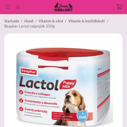
Startsida
/
Hund
/
Vitamin & vård
/
Vitamin & kosttillskott
/
Beaphar Lactol valpmjölk 250g