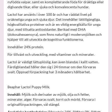
nyfödda valpar, samt en kompletterande föda för dräktiga eller
digivande tikar, eller sjuka och konvalescenta hundar.
Lactol har använts i över 100 år och har räddat livet på
oräkneliga unga och sjuka djur. Det innehåller lättillgängliga,
högkvalitativa proteiner och är en viktig energikälla för unga
djur, med tillsatta antioxidanter. Berikad med DHA
(dokosahexaensyra), som finns naturligt i modersmjölken och
hjälper till att utveckla de kognitiva funktionerna.
Innehåller 24% protein.
För tillväxt och utveckling, med vitaminer och mineraler.
Lactol är väldigt lättuplöslig, kan även blandas i kallt vatten.
Färdigblandad håller den sig i 24 timmar om den förvaras
svalt. Öppnad förpackning har 3 månaders hållbarhet.
Beaphar Lactol Puppy Milk.
Innehåll:
Mjölk och derivater av mjölk, olja och fetter,
mineraler, alger. Förvaras svalt, torrt och mörkt. Förvara i
originalförpackningen, väl stängd.
Analytiska beståndsdelar:
Råprotein 24%, Råfiber 0%, Råfett