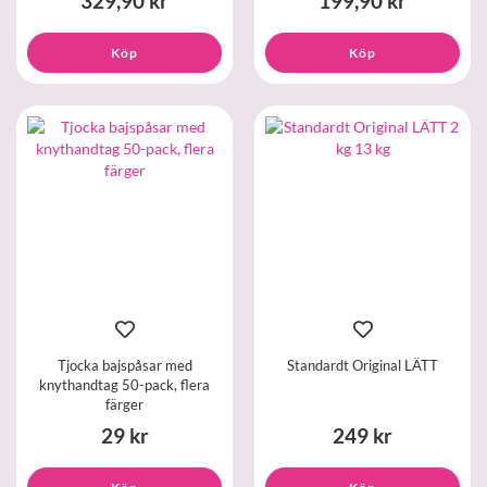
329,90 kr
199,90 kr
Köp
Köp
Tjocka bajspåsar med
Standardt Original LÄTT
knythandtag 50-pack, flera
färger
29 kr
249 kr