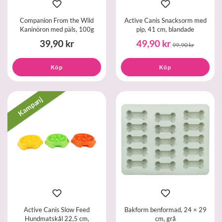
Companion From the Wild
Active Canis Snacksorm med
Kaninöron med päls, 100g
pip, 41 cm, blandade
39,90 kr
49,90 kr
99,90 kr
Köp
Köp
Kampanj
Active Canis Slow Feed
Bakform benformad, 24 × 29
Hundmatskål 22,5 cm,
cm, grå