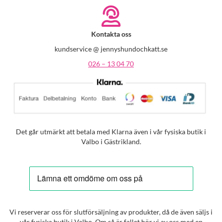
Kontakta oss
kundservice @ jennyshundochkatt.se
026 – 13 04 70
Det går utmärkt att betala med Klarna även i vår fysiska butik i
Valbo i Gästrikland.
Vi reserverar oss för slutförsäljning av produkter, då de även säljs i
vår fysiska butik i Valbo. Om så är fallet hör vi av oss med en