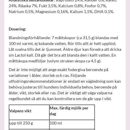
24%, Råaska 7%, Fukt 3,5%, Kalcium 0,8%, Fosfor 0,7%,
Natrium 0,5%, Magnesium 0,16%, Kalium 1,5%, DHA 0,1%.
Dosering:
Blandningsförhållande: 7 måttskopor (ca 31,5 g) blandas med
100 ml varmt, ej kokande vatten. Rör tills allt är helt upplöst.
Låt svalna tills det är ljummet. Äldre djur kan föredra att dricka
sin Lactol kall. Då går det bra att blanda den i kallt vatten. En
måttskopa medföljer (volym struken skopa ca 4,5 g).
Det är inte möjligt att ange exakt fodergiva beroende på
variationer i ålder, storlek och ras. Följande
utfodringsrekommendationer är endast en vägledning som kan
behöva justeras till hundens individuella behov, beroende på
ålder, vikt, storlek eller ras. Det är viktigt att väga valparna
regelbundet så att du kan kontrollera om de går upp i vikt.
Max. färdig mjölk per
Valpens vikt
dag
upp till 250 g
100 ml