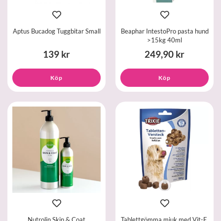
Aptus Bucadog Tuggbitar Small
Beaphar IntestoPro pasta hund
>15kg 40ml
139 kr
249,90 kr
Köp
Köp
Nutrolin Skin & Coat
Tablettgömma mjuk med Vit-E,