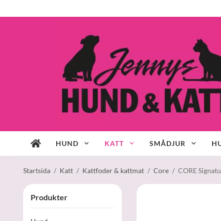
HUND
KATT
SMÅDJUR
HU
Startsida
/
Katt
/
Kattfoder & kattmat
/
Core
/
CORE Signatur
Produkter