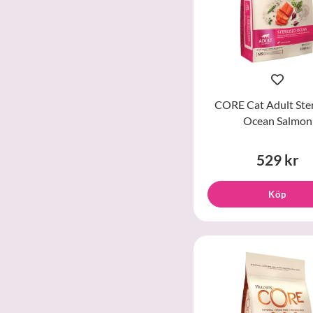
CORE Cat Adult Ster
Ocean Salmon
529 kr
Köp