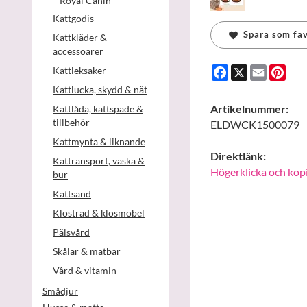
Royal Canin
Kattgodis
Spara som fav
Kattkläder &
accessoarer
Facebook
X
Email
Pint
Kattleksaker
Kattlucka, skydd & nät
Artikelnummer:
Kattlåda, kattspade &
tillbehör
ELDWCK1500079
Kattmynta & liknande
Direktlänk:
Kattransport, väska &
Högerklicka och kop
bur
Kattsand
Klösträd & klösmöbel
Pälsvård
Skålar & matbar
Vård & vitamin
Smådjur