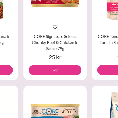
una in
CORE Signature Selects
CORE Tend
5g
Chunky Beef & Chicken in
Tuna in S
Sauce 79g
25 kr
Köp