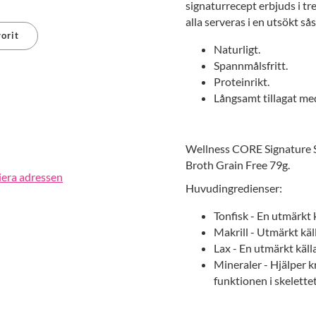
signaturrecept erbjuds i tre
alla serveras i en utsökt sås
orit
Naturligt.
Spannmålsfritt.
erest
Proteinrikt.
Långsamt tillagat med
Wellness CORE Signature S
Broth Grain Free 79g.
iera adressen
Huvudingredienser:
Tonfisk - En utmärkt k
Makrill - Utmärkt käll
Lax - En utmärkt källa
Mineraler - Hjälper kr
funktionen i skelette