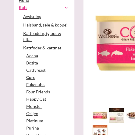
Hund
Katt
Avvisning
Halsband, sele & koppel
Kattbäddar, igloos &
filtar
Kattfoder & kattmat
Acana
Bozita
Cattyfeast
Core
Eukanuba
Four Friends
Happy Cat
Monster
Orijen
Platinum
Purina