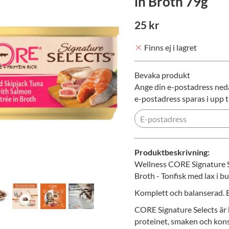
in Broth 79g
25 kr
Finns ej i lagret
Bevaka produkt
Ange din e-postadress nedan
e-postadress sparas i upp ti
Produktbeskrivning:
Wellness CORE Signature S
Broth - Tonfisk med lax i bu
Komplett och balanserad. B
CORE Signature Selects är 
proteinet, smaken och kon