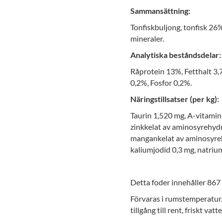
Sammansättning:
Tonfiskbuljong, tonfisk 26%
mineraler.
Analytiska beståndsdelar:
Råprotein 13%, Fetthalt 3,
0,2%, Fosfor 0,2%.
Näringstillsatser (per kg):
Taurin 1,520 mg, A-vitamin
zinkkelat av aminosyrehydr
mangankelat av aminosyreh
kaliumjodid 0,3 mg, natriu
Detta foder innehåller 867 
Förvaras i rumstemperatur.
tillgång till rent, friskt vatt