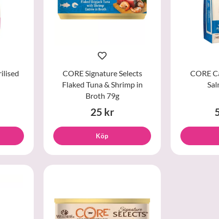
ilised
CORE Signature Selects
CORE Ca
Flaked Tuna & Shrimp in
Sa
Broth 79g
25 kr
Köp