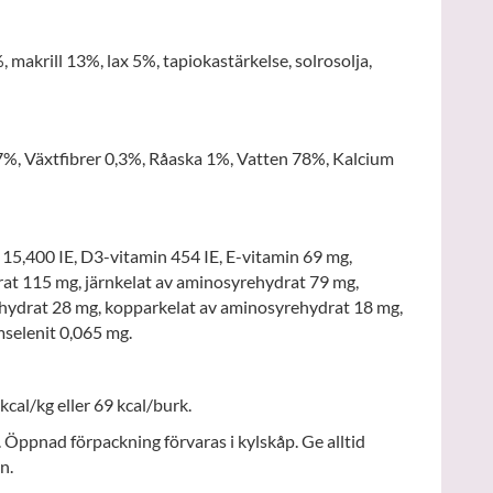
, makrill 13%, lax 5%, tapiokastärkelse, solrosolja,
7%, Växtfibrer 0,3%, Råaska 1%, Vatten 78%, Kalcium
 15,400 IE, D3-vitamin 454 IE, E-vitamin 69 mg,
at 115 mg, järnkelat av aminosyrehydrat 79 mg,
ydrat 28 mg, kopparkelat av aminosyrehydrat 18 mg,
mselenit 0,065 mg.
kcal/kg eller 69 kcal/burk.
 Öppnad förpackning förvaras i kylskåp. Ge alltid
en.