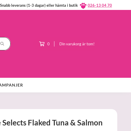
Snabb leverans (1-3 dagar) eller hämta i butik
026-13 04 70
0
Din varukorg är tom!
AMPANJER
 Selects Flaked Tuna & Salmon