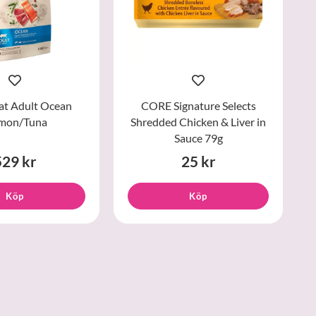
t Adult Ocean
CORE Signature Selects
lmon/Tuna
Shredded Chicken & Liver in
Sauce 79g
529 kr
25 kr
Köp
Köp