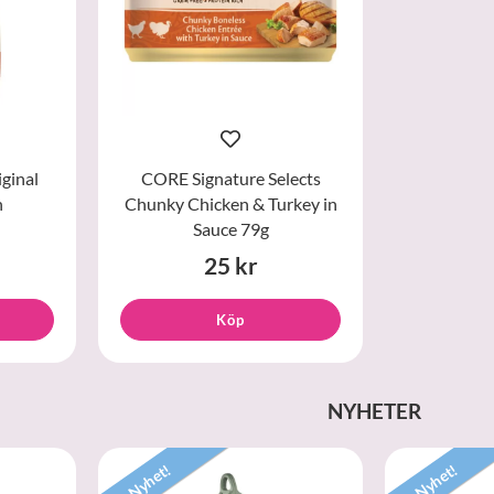
ginal
CORE Signature Selects
n
Chunky Chicken & Turkey in
Sauce 79g
25 kr
Köp
NYHETER
Nyhet!
Nyhet!