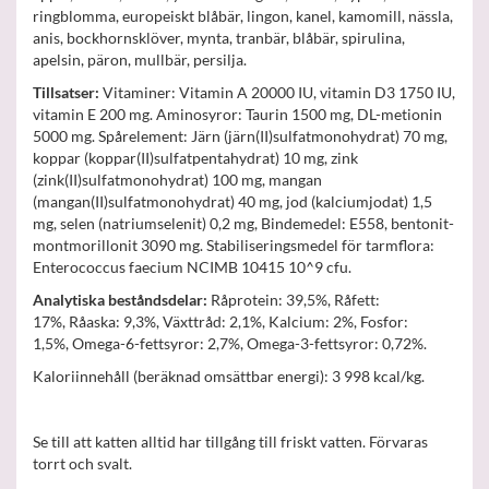
ringblomma, europeiskt blåbär, lingon, kanel, kamomill, nässla,
anis, bockhornsklöver, mynta, tranbär, blåbär, spirulina,
apelsin, päron, mullbär, persilja.
Tillsatser:
Vitaminer: Vitamin A 20000 IU, vitamin D3 1750 IU,
vitamin E 200 mg. Aminosyror: Taurin 1500 mg, DL-metionin
5000 mg. Spårelement: Järn (järn(II)sulfatmonohydrat) 70 mg,
koppar (koppar(II)sulfatpentahydrat) 10 mg, zink
(zink(II)sulfatmonohydrat) 100 mg, mangan
(mangan(II)sulfatmonohydrat) 40 mg, jod (kalciumjodat) 1,5
mg, selen (natriumselenit) 0,2 mg, Bindemedel: E558, bentonit-
montmorillonit 3090 mg. Stabiliseringsmedel för tarmflora:
Enterococcus faecium NCIMB 10415 10^9 cfu.
Analytiska beståndsdelar:
Råprotein: 39,5%, Råfett:
17%, Råaska: 9,3%, Växttråd: 2,1%, Kalcium: 2%, Fosfor:
1,5%, Omega-6-fettsyror: 2,7%, Omega-3-fettsyror: 0,72%.
Kaloriinnehåll (beräknad omsättbar energi): 3 998 kcal/kg.
Se till att katten alltid har tillgång till friskt vatten. Förvaras
torrt och svalt.