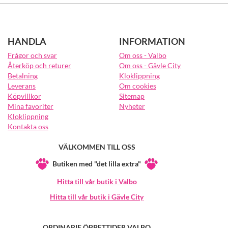
HANDLA
INFORMATION
Frågor och svar
Om oss - Valbo
Återköp och returer
Om oss - Gävle City
Betalning
Kloklippning
Leverans
Om cookies
Köpvillkor
Sitemap
Mina favoriter
Nyheter
Kloklippning
Kontakta oss
VÄLKOMMEN TILL OSS
Butiken med "det lilla extra"
Hitta till vår butik i Valbo
Hitta till vår butik i Gävle City
ORDINARIE ÖPPETTIDER VALBO