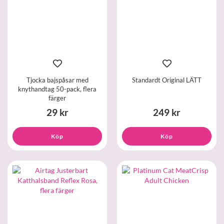
Tjocka bajspåsar med
Standardt Original LÄTT
knythandtag 50-pack, flera
färger
29 kr
249 kr
Köp
Köp