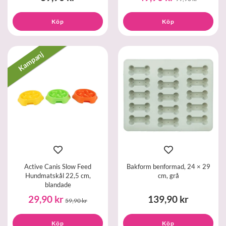
Köp
Köp
Kampanj
Active Canis Slow Feed
Bakform benformad, 24 × 29
Hundmatskål 22,5 cm,
cm, grå
blandade
29,90 kr
139,90 kr
59,90 kr
Köp
Köp