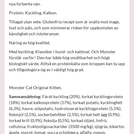
nya fyrbenta vän.
Protein: Kyckling, Kalkon.
Tillagat utan vete. Glutenfria recept som är snälla mot mage,
hud och päls, och som minimerar risken för uppkomsten av
känslighet och intoleranser.
Näring av hög kvalitet.
Med kyckling. Klassiker i hund- och kattmat. Och Monster
förstår varför! Den har både hög smältbarhet och högt
biologiskt värde. Alltså en proteinkälla som kroppen kan ta upp
och tillgodogöra sig av i väldigt hög grad.
Monster Cat Original Kitten.
Sammansättning:
Färsk kyckling (20%), torkat kycklingprotein
(18%), torkat kalkonprotein (17%), torkad potatis, kycklingfett
(6,3%), havre, sötpotatis, hydrolyserat kycklingprotein (5,5%),
fiskmjöl (2,5%), sockerbetsfiber (2,5%), torkat helt ägg (0,9%),
torkad krill (0,9%), fiskolja (0,5%), torkad öljäst, linfrö,
cellulosa, fruktooligosackarider (3500 mg/kg), sjögräs, kikärtor,
äpple, morot, tomat, yucca schidigera, alfalfa, nypon,