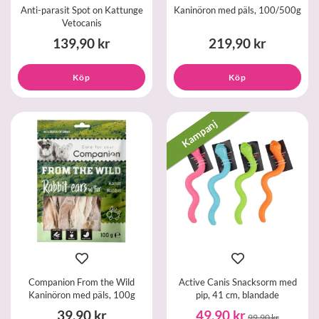
Anti-parasit Spot on Kattunge
Kaninöron med päls, 100/500g
Vetocanis
139,90 kr
219,90 kr
Köp
Köp
Kampanj
Companion From the Wild
Active Canis Snacksorm med
Kaninöron med päls, 100g
pip, 41 cm, blandade
39,90 kr
49,90 kr
99,90 kr