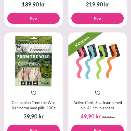
139,90 kr
219,90 kr
Köp
Köp
Kampanj
Companion From the Wild
Active Canis Snacksorm med
Kaninöron med päls, 100g
pip, 41 cm, blandade
39,90 kr
49,90 kr
99,90 kr
Köp
Köp