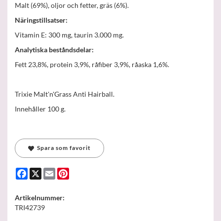
Malt (69%), oljor och fetter, gräs (6%).
Näringstillsatser:
Vitamin E: 300 mg, taurin 3.000 mg.
Analytiska beståndsdelar:
Fett 23,8%, protein 3,9%, råfiber 3,9%, råaska 1,6%.
Trixie Malt'n'Grass Anti Hairball.
Innehåller 100 g.
Spara som favorit
Facebook
X
Email
Pinterest
Artikelnummer:
TRI42739