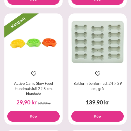
Kampanj
Active Canis Slow Feed
Bakform benformad, 24 × 29
Hundmatskål 22,5 cm,
cm, grå
blandade
29,90 kr
139,90 kr
59,90 kr
Köp
Köp