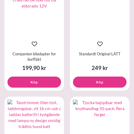
Companion biladapter for
Standardt Original LÄTT
burfläkt
199,90 kr
249 kr
Köp
Köp