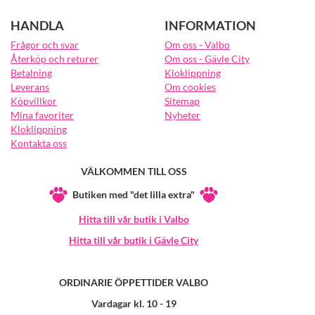
HANDLA
INFORMATION
Frågor och svar
Om oss - Valbo
Återköp och returer
Om oss - Gävle City
Betalning
Kloklippning
Leverans
Om cookies
Köpvillkor
Sitemap
Mina favoriter
Nyheter
Kloklippning
Kontakta oss
VÄLKOMMEN TILL OSS
Butiken med "det lilla extra"
Hitta till vår butik i Valbo
Hitta till vår butik i Gävle City
ORDINARIE ÖPPETTIDER VALBO
Vardagar kl. 10 - 19