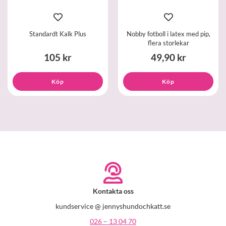
Standardt Kalk Plus
Nobby fotboll i latex med pip,
flera storlekar
105 kr
49,90 kr
Köp
Köp
Kontakta oss
kundservice @ jennyshundochkatt.se
026 – 13 04 70