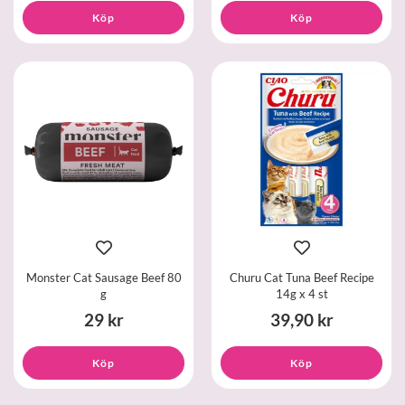
Köp
Köp
Monster Cat Sausage Beef 80
Churu Cat Tuna Beef Recipe
g
14g x 4 st
29 kr
39,90 kr
Köp
Köp