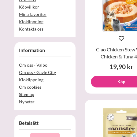
Köpvillkor
Mina favoriter
Kloklippning
Kontakta oss
Ciao Chicken Stew
Information
Chicken & Tuna 
Om oss - Valbo
19,90 kr
Om oss - Gävle City
Kloklippning
Köp
Om cookies
Sitemap
Nyheter
Betalsätt