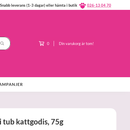
Snabb leverans (1-3 dagar) eller hämta i butik
026-13 04 70
0
Din varukorg är tom!
AMPANJER
 tub kattgodis, 75g