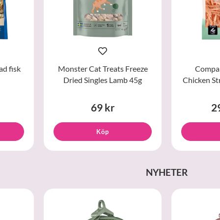
ad fisk
Monster Cat Treats Freeze
Compan
Dried Singles Lamb 45g
Chicken St
69 kr
2
Köp
NYHETER