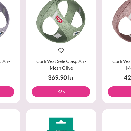
p Air-
Curli Vest Sele Clasp Air-
Curli Ves
Mesh Olive
Me
369,90 kr
42
Köp