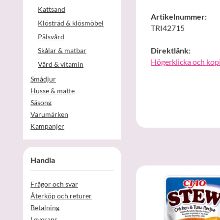
Kattsand
Artikelnummer:
Klösträd & klösmöbel
TRI42715
Pälsvård
Direktlänk:
Skålar & matbar
Högerklicka och kop
Vård & vitamin
Smådjur
Husse & matte
Säsong
Varumärken
Kampanjer
Handla
Frågor och svar
Återköp och returer
Betalning
Leverans