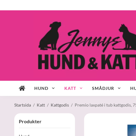
HUND
KATT
SMÅDJUR
HU
Startsida
/
Katt
/
Kattgodis
/
Premio laxpaté i tub kattgodis, 7
Produkter