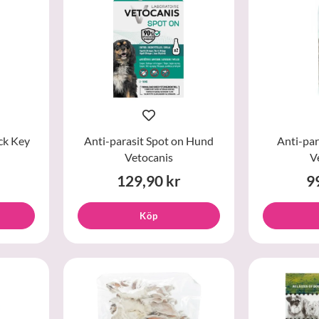
ck Key
Anti-parasit Spot on Hund
Anti-par
Vetocanis
V
129,90 kr
9
Köp