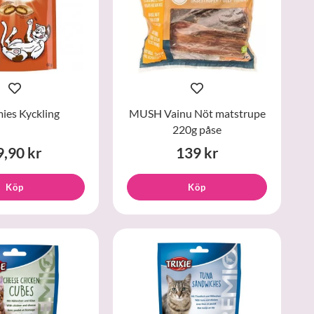
ies Kyckling
MUSH Vainu Nöt matstrupe
220g påse
9,90 kr
139 kr
Köp
Köp