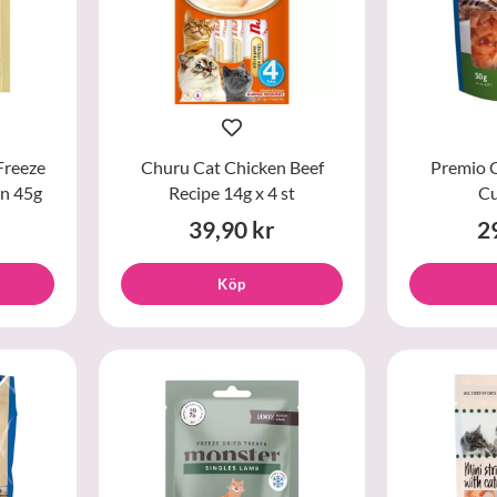
Freeze
Churu Cat Chicken Beef
Premio 
en 45g
Recipe 14g x 4 st
Cu
39,90 kr
2
Köp