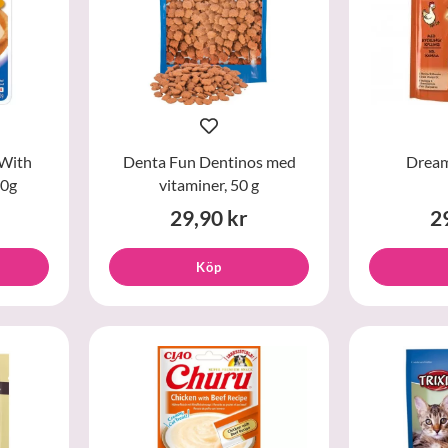
 With
Denta Fun Dentinos med
Dream
40g
vitaminer, 50 g
29,90 kr
2
Köp