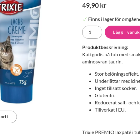
49,90 kr
Finns i lager för omgåen
Lägg i varu
Produktbeskrivning:
Kattgodis på tub med smak a
aminosyran taurin.
Stor belöningseffekt.
Underlättar medicine
Inget tillsatt socker.
Glutenfri.
Reducerat salt- och k
Tillverkat i EU.
orit
Trixie PREMIO laxpaté i tub
erest