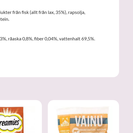
ter från fisk (allt från lax, 35%), rapsolja,
tein.
3%, råaska 0,8%, fiber 0,04%, vattenhalt 69,5%.