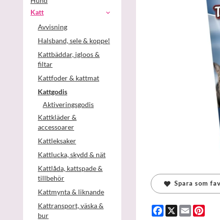
Hund
Katt
Avvisning
Halsband, sele & koppel
Kattbäddar, igloos &
filtar
Kattfoder & kattmat
Kattgodis
Aktiveringsgodis
Kattkläder &
accessoarer
Kattleksaker
Kattlucka, skydd & nät
Kattlåda, kattspade &
tillbehör
Spara som fav
Kattmynta & liknande
Kattransport, väska &
Facebook
X
Email
Pint
bur