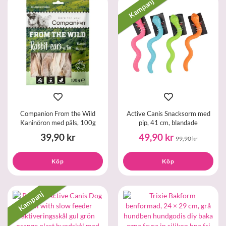
Kampanj
Companion From the Wild
Active Canis Snacksorm med
Kaninöron med päls, 100g
pip, 41 cm, blandade
39,90 kr
49,90 kr
99,90 kr
Köp
Köp
Kampanj