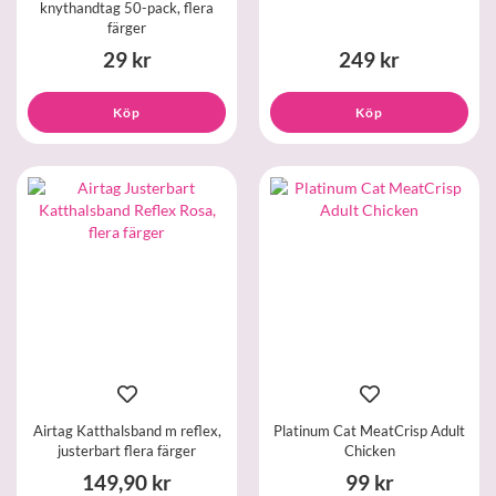
knythandtag 50-pack, flera
färger
29 kr
249 kr
Köp
Köp
Airtag Katthalsband m reflex,
Platinum Cat MeatCrisp Adult
justerbart flera färger
Chicken
149,90 kr
99 kr