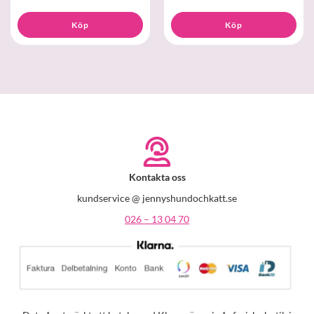
Köp
Köp
Kontakta oss
kundservice @ jennyshundochkatt.se
026 – 13 04 70