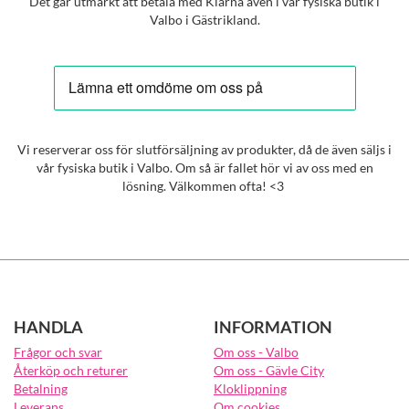
Det går utmärkt att betala med Klarna även i vår fysiska butik i
Valbo i Gästrikland.
Vi reserverar oss för slutförsäljning av produkter, då de även säljs i
vår fysiska butik i Valbo. Om så är fallet hör vi av oss med en
lösning. Välkommen ofta! <3
HANDLA
INFORMATION
Frågor och svar
Om oss - Valbo
Återköp och returer
Om oss - Gävle City
Betalning
Kloklippning
Leverans
Om cookies