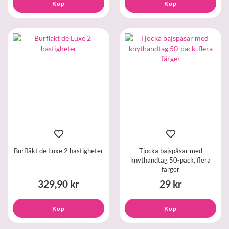
Köp
Köp
Burfläkt de Luxe 2 hastigheter
Tjocka bajspåsar med
knythandtag 50-pack, flera
färger
329,90 kr
29 kr
Köp
Köp