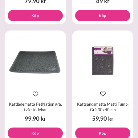
79,90 kr
89 kr
Köp
Köp
Kattlådematta PetNation grå,
Kattsandsmatta Matti Tumbi
två storlekar
Grå 30x40 cm
99,90 kr
59,90 kr
Köp
Köp