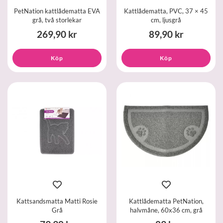
PetNation kattlådematta EVA
Kattlådematta, PVC, 37 × 45
grå, två storlekar
cm, ljusgrå
269,90 kr
89,90 kr
Köp
Köp
Kattsandsmatta Matti Rosie
Kattlådematta PetNation,
Grå
halvmåne, 60x36 cm, grå