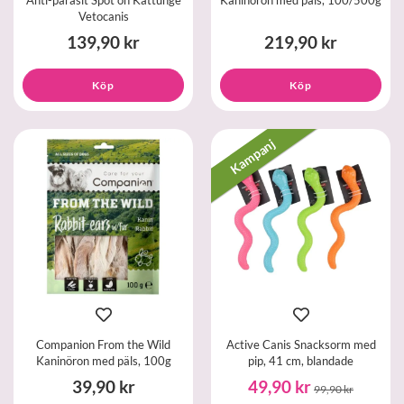
Vetocanis
139,90 kr
219,90 kr
Köp
Köp
Kampanj
Companion From the Wild
Active Canis Snacksorm med
Kaninöron med päls, 100g
pip, 41 cm, blandade
39,90 kr
49,90 kr
99,90 kr