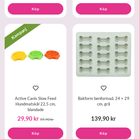
Köp
Köp
Kampanj
Active Canis Slow Feed
Bakform benformad, 24 × 29
Hundmatskål 22,5 cm,
cm, grå
blandade
29,90 kr
139,90 kr
59,90 kr
Köp
Köp