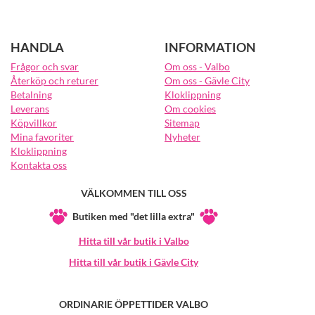
HANDLA
INFORMATION
Frågor och svar
Om oss - Valbo
Återköp och returer
Om oss - Gävle City
Betalning
Kloklippning
Leverans
Om cookies
Köpvillkor
Sitemap
Mina favoriter
Nyheter
Kloklippning
Kontakta oss
VÄLKOMMEN TILL OSS
Butiken med "det lilla extra"
Hitta till vår butik i Valbo
Hitta till vår butik i Gävle City
ORDINARIE ÖPPETTIDER VALBO