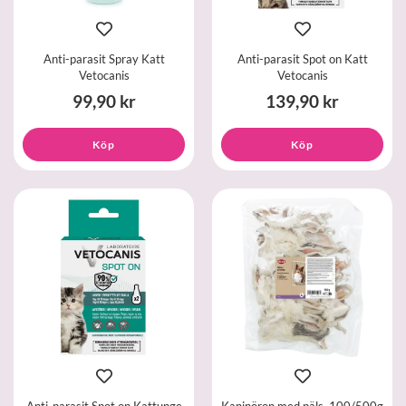
Anti-parasit Spray Katt
Anti-parasit Spot on Katt
Vetocanis
Vetocanis
99,90 kr
139,90 kr
Köp
Köp
Anti-parasit Spot on Kattunge
Kaninöron med päls, 100/500g