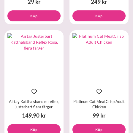
29 kr
249 kr
Köp
Köp
Airtag Katthalsband m reflex,
Platinum Cat MeatCrisp Adult
justerbart flera färger
Chicken
149,90 kr
99 kr
Köp
Köp