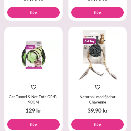
Köp
Köp
Cat Tunnel & Net Entr. GR/BL
Naturboll med fjädrar
90CM
Chayenne
129 kr
39,90 kr
Köp
Köp