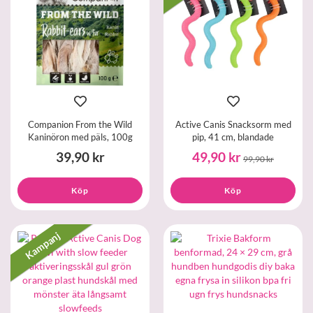
Companion From the Wild
Active Canis Snacksorm med
Kaninöron med päls, 100g
pip, 41 cm, blandade
39,90 kr
49,90 kr
99,90 kr
Köp
Köp
Kampanj