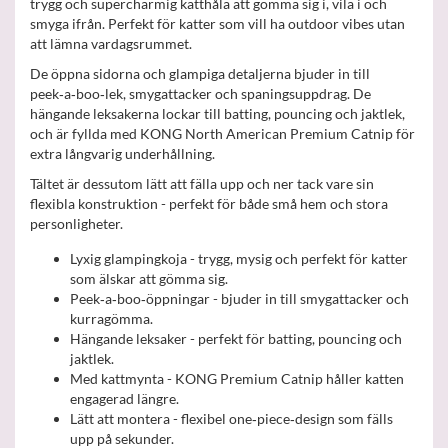
trygg och supercharmig katthåla att gömma sig i, vila i och
smyga ifrån. Perfekt för katter som vill ha outdoor vibes utan
att lämna vardagsrummet.
De öppna sidorna och glampiga detaljerna bjuder in till
peek‑a‑boo‑lek, smygattacker och spaningsuppdrag. De
hängande leksakerna lockar till batting, pouncing och jaktlek,
och är fyllda med KONG North American Premium Catnip för
extra långvarig underhållning.
Tältet är dessutom lätt att fälla upp och ner tack vare sin
flexibla konstruktion - perfekt för både små hem och stora
personligheter.
Lyxig glampingkoja - trygg, mysig och perfekt för katter
som älskar att gömma sig.
Peek‑a‑boo‑öppningar - bjuder in till smygattacker och
kurragömma.
Hängande leksaker - perfekt för batting, pouncing och
jaktlek.
Med kattmynta - KONG Premium Catnip håller katten
engagerad längre.
Lätt att montera - flexibel one‑piece‑design som fälls
upp på sekunder.