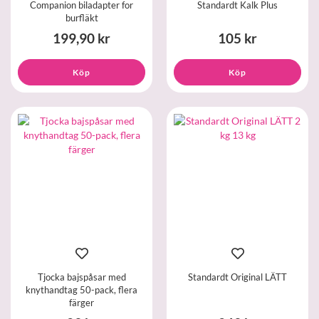
Companion biladapter for
Standardt Kalk Plus
burfläkt
199,90 kr
105 kr
Köp
Köp
Tjocka bajspåsar med
Standardt Original LÄTT
knythandtag 50-pack, flera
färger